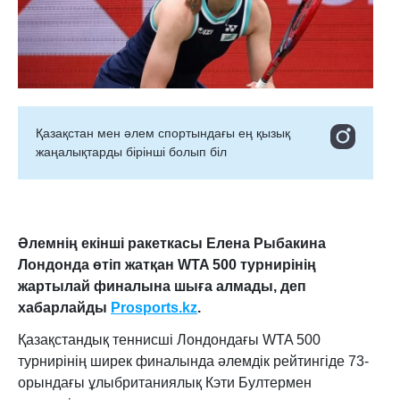
Қазақстан мен әлем спортындағы ең қызық
жаңалықтарды бірінші болып біл
Әлемнің екінші ракеткасы Елена Рыбакина
Лондонда өтіп жатқан WTA 500 турнирінің
жартылай финалына шыға алмады, деп
хабарлайды
Prosports.kz
.
Қазақстандық теннисші Лондондағы WTA 500
турнирінің ширек финалында әлемдік рейтингіде 73-
орындағы ұлыбританиялық Кэти Бултермен