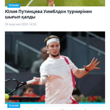
ТЕННИС
Юлия Путинцева Уимблдон турнирінен
шығып қалды
29 маусым 2026 14:56
ТЕННИС