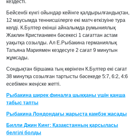
кездесті.
Бейсенбі күнгі ойындар кейінге қалдырылғандықтан,
12 маусымда теннисшілерге екі матч өткізуіне тура
келді. К.Бултер екінші айналымда румыниялық
Жаклин Кристианмен бәсекесі 1 сағаттан астам
уақытқа созылды. Ал Е.Рыбакина германиялық
Татьяна Мариямен кездесуге 2 сағат 9 минутын
жұмсады.
Сондықтан біршама тың көрінген К.Бултер екі сағат
38 минутқа созылған тартысты бәсекеде 5:7, 6:2, 4:6
есебімен жеңіске жетті.
Рыбакина ширек финалға шыққаны үшін қанша
табыс тапты
Рыбакина Лондондағы жарыста камбэк жасады
Билли Джин Кинг: Қазақстанның қарсыласы
белгілі болды