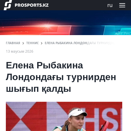
ru
ГЛАВНАЯ
ТЕННИС
ЕЛЕНА РЫБАКИНА ЛОНДОНДАҒЫ ТУРНИРДІҢ ЖАРТЫЛ
13 маусым 2026
Елена Рыбакина
Лондондағы турнирден
шығып қалды