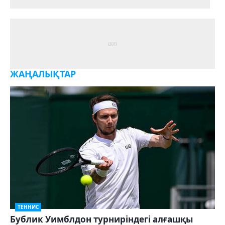
ЖАҢАЛЫҚТАР
ТЕННИС
Бублик Уимблдон турниріндегі алғашқы