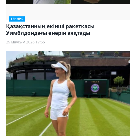
ТЕННИС
Қазақстанның екінші ракеткасы
Уимблдондағы өнерін аяқтады
29 маусым 2026 17:55