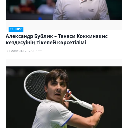
ТЕННИС
Александр Бублик – Танаси Коккинакис
кездесуінің тікелей көрсетілімі
30 маусым 2026 05:55