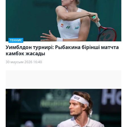
ТЕННИС
Уимблдон турнирі: Рыбакина бірінші матчта
камбэк жасады
30 маусым 2026 16:40