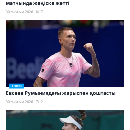
матчында жеңіске жетті
30 маусым 2026 18:17
ТЕННИС
Евсеев Румыниядағы жарыспен қоштасты
30 маусым 2026 17:12