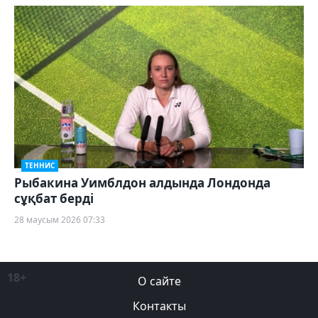
ТЕННИС
Рыбакина Уимблдон алдында Лондонда
сұқбат берді
28 маусым 2026 07:33
18+
О сайте
Контакты