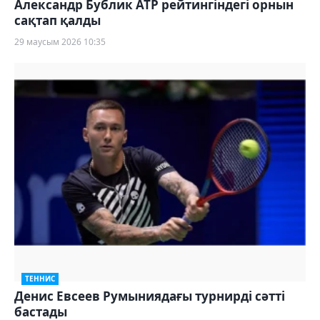
Александр Бублик ATP рейтингіндегі орнын
сақтап қалды
29 маусым 2026 10:35
ТЕННИС
Денис Евсеев Румыниядағы турнирді сәтті
бастады