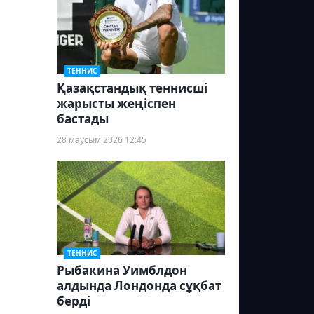
ТЕННИС
Қазақстандық теннисші
жарысты жеңіспен
бастады
28 маусым 2026 12:45
ТЕННИС
Рыбакина Уимблдон
алдында Лондонда сұқбат
берді