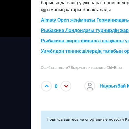
барысында елдің үздік пара теннисшіле
құраманың қатары жасақталады.
Almaty Open жеңімпазы Германиядағы
Рыбакина Лондондағы турнирдің жа
Рыбакина ширек финалға шыққаны үш
Уимблдон теннисшілердің талабын 
Ошибка в тексте? Выделите и нажмите Ctrl+Enter
0
Наурызбай 
Подписывайтесь на cпортивные новости Ка