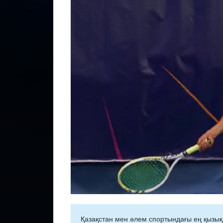
Қазақстан мен әлем спортындағы ең қызық