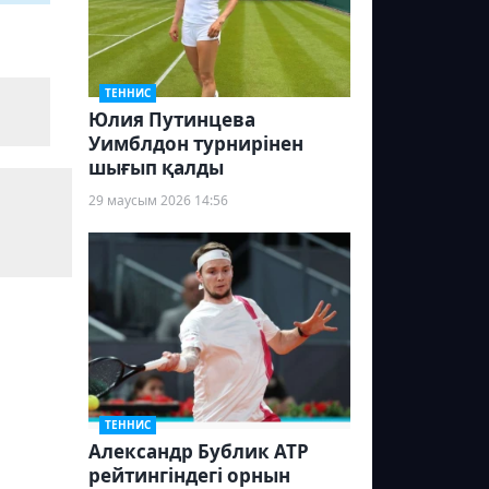
ТЕННИС
Юлия Путинцева
Уимблдон турнирінен
шығып қалды
29 маусым 2026 14:56
ТЕННИС
Александр Бублик ATP
рейтингіндегі орнын