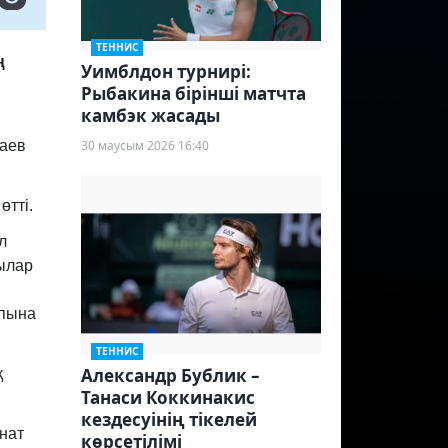
ТЕННИС
ң
Уимблдон турнирі:
Рыбакина бірінші матчта
камбэк жасады
раев
30 маусым 2026 16:40
өтті.
л
ылар
апына
ТЕННИС
Александр Бублик –
қ
Танаси Коккинакис
кездесуінің тікелей
нат
көрсетілімі