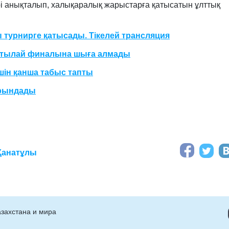
рі анықталып, халықаралық жарыстарға қатысатын ұлттық
 турнирге қатысады. Тікелей трансляция
ртылай финалына шыға алмады
ін қанша табыс тапты
орындады
Қанатұлы
захстана и мира