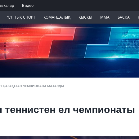
авкалар
Видео
ҰЛТТЫҚ СПОРТ
КОМАНДАЛЫҚ
ҚЫСҚЫ
ММА
БАСҚА
Н ҚАЗАҚСТАН ЧЕМПИОНАТЫ БАСТАЛДЫ
ы теннистен ел чемпионаты