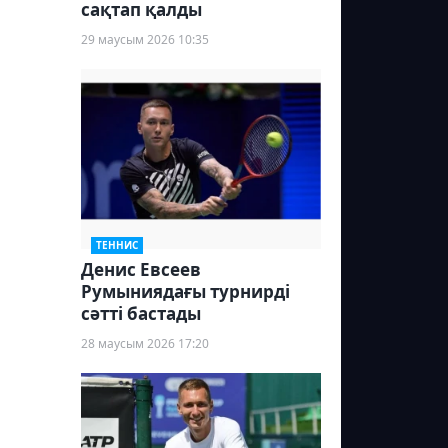
сақтап қалды
29 маусым 2026 10:35
ТЕННИС
Денис Евсеев
Румыниядағы турнирді
сәтті бастады
28 маусым 2026 17:20