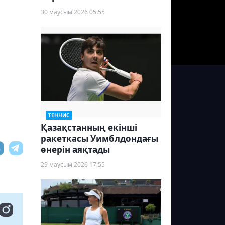
30 маусым 2026 05:55
ТЕННИС
Қазақстанның екінші
ракеткасы Уимблдондағы
өнерін аяқтады
29 маусым 2026 17:55