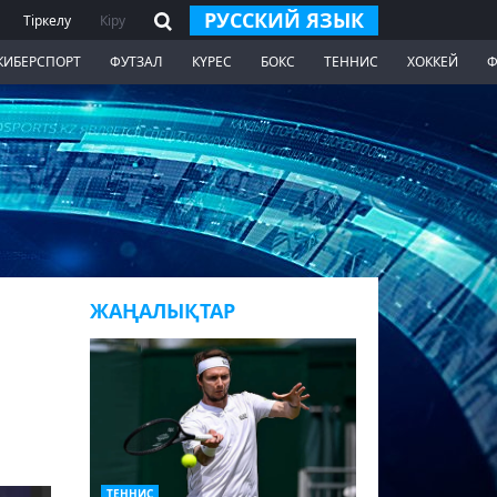
РУССКИЙ ЯЗЫК
Тіркелу
Кіру
КИБЕРСПОРТ
ФУТЗАЛ
КҮРЕС
БОКС
ТЕННИС
ХОККЕЙ
Ф
ЖАҢАЛЫҚТАР
ТЕННИС