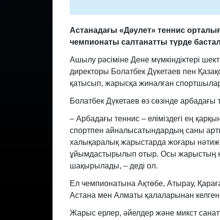
Астанадағы «Дәулет» теннис орталы
чемпионаты салтанатты түрде баста
Ашылу рәсіміне Дене мүмкіндіктері шек
директоры Болатбек Дүкетаев пен Қаза
қатысып, жарысқа жиналған спортшыларға
Болатбек Дүкетаев өз сөзінде арбадағы 
– Арбадағы теннис – еліміздегі ең қарқы
спортпен айналысатындардың саны арты
халықаралық жарыстарда жоғары нәтижел
ұйымдастырылып отыр. Осы жарыстың қ
шақырылады, – деді ол.
Ел чемпионатына Ақтөбе, Атырау, Қара
Астана мен Алматы қалаларынан келген
Жарыс ерлер, әйелдер және микст сана