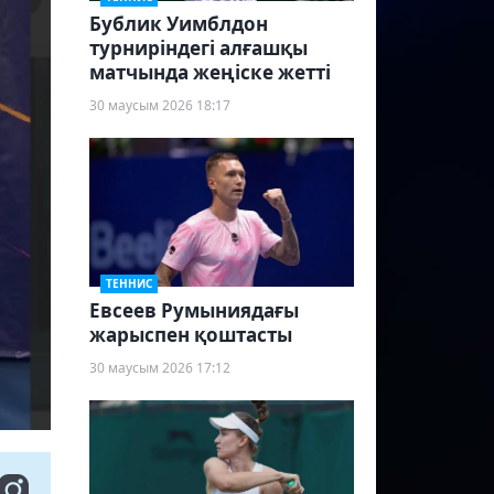
Бублик Уимблдон
турниріндегі алғашқы
матчында жеңіске жетті
30 маусым 2026 18:17
ТЕННИС
Евсеев Румыниядағы
жарыспен қоштасты
30 маусым 2026 17:12