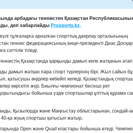
ғында арбадағы теннистен Қазақстан Республикасыны
лды
, деп хабарлайды
Prosports.kz
.
теулі тұлғаларға арналған спорттық даярлау орталығының
қстан теннис федерациясының вице-президенті Диас Досқа
 сәттілік тіледі.
теннистің Қазақстанда қарқынды дамып келе жатқанын атап 
нды дамып жатқан пара спорт түрлерінің бірі. Жыл сайын бұ
п, қатысушы өңірлер көбейіп келеді. Қазақстандық спортш
ер көрсетіп жүр. Биылғы чемпионат бесінші рет
орытындысы бойынша үздік спортшылар ұлттық құрама с
ғанды, Қызылорда және Маңғыстау облыстарынан, сондай-а
 40-қа жуық спортшы қатысып жатыр.
ттарында Open және Quad кластары бойынша өтеді. Чемпио