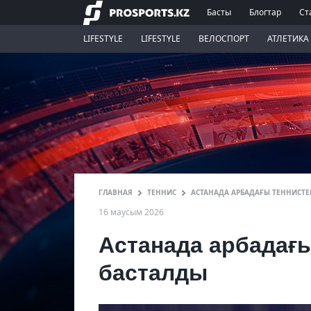
Басты
Блогтар
Ст
LIFESTYLE
LIFESTYLE
ВЕЛОСПОРТ
АТЛЕТИКА
ГЛАВНАЯ
ТЕННИС
АСТАНАДА АРБАДАҒЫ ТЕННИСТЕ
16 маусым 2026
Астанада арбадағ
басталды