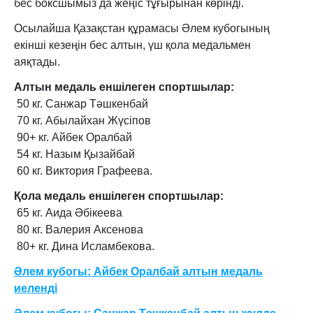
бес боксшымыз да жеңіс тұғырынан көрінді.
Осылайша Қазақстан құрамасы Әлем кубогының
екінші кезеңін бес алтын, үш қола медальмен
аяқтады.
Алтын медаль еншілеген спортшылар:
50 кг. Санжар Тәшкенбай
70 кг. Абылайхан Жүсіпов
90+ кг. Айбек Оралбай
54 кг. Назым Қызайбай
60 кг. Виктория Графеева.
Қола медаль еншілеген спортшылар:
65 кг. Аида Әбікеева
80 кг. Валерия Аксенова
80+ кг. Дина Исламбекова.
Әлем кубогы: Айбек Оралбай алтын медаль
иеленді