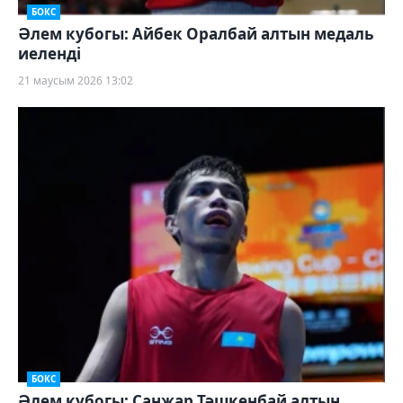
БОКС
Әлем кубогы: Айбек Оралбай алтын медаль
иеленді
21 маусым 2026 13:02
БОКС
Әлем кубогы: Санжар Тәшкенбай алтын