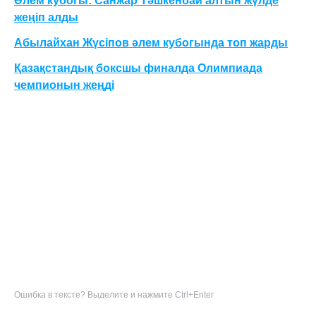
Әлем кубогы: Санжар Тәшкенбай алтын жүлде
жеңіп алды
Абылайхан Жүсіпов әлем кубогында топ жарды
Қазақстандық боксшы финалда Олимпиада
чемпионын жеңді
Ошибка в тексте? Выделите и нажмите Ctrl+Enter