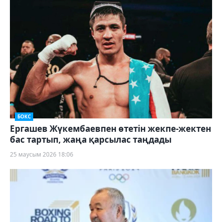
БОКС
Ергашев Жүкембаевпен өтетін жекпе-жектен
бас тартып, жаңа қарсылас таңдады
25 маусым 2026 18:06