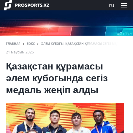
ru
ГЛАВНАЯ
БОКС
ӘЛЕМ КУБОГЫ: ҚАЗАҚСТАН ҚҰРАМАСЫ СЕГІЗ МЕДАЛЬ ЕНШ
21 маусым 2026
Қазақстан құрамасы
әлем кубогында сегіз
медаль жеңіп алды