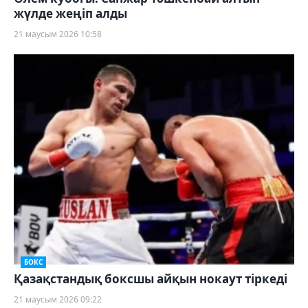
жүлде жеңіп алды
21 маусым 2026 10:58
БОКС
Қазақстандық боксшы айқын нокаут тіркеді
21 маусым 2026 09:22