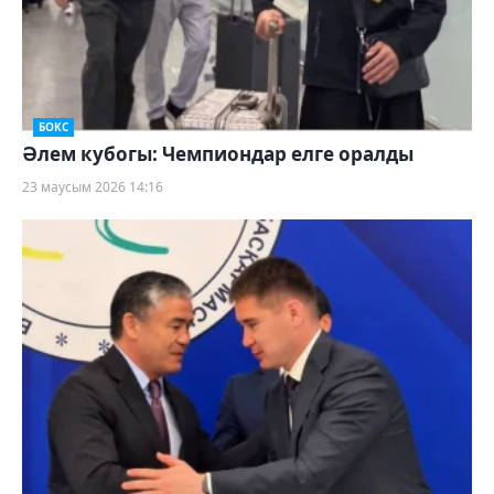
БОКС
Әлем кубогы: Чемпиондар елге оралды
23 маусым 2026 14:16