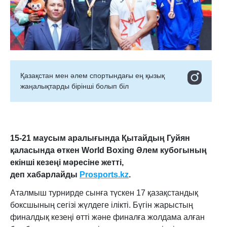
Қазақстан мен әлем спортындағы ең қызық
жаңалықтарды бірінші болып біл
15-21 маусым аралығында Қытайдың Гуйян
қаласында өткен World Boxing Әлем кубогының
екінші кезеңі мәресіне жетті,
деп
хабарлайды
Prosports.kz
.
Аталмыш турнирде сынға түскен 17 қазақстандық
боксшының сегізі жүлдеге ілікті. Бүгін жарыстың
финалдық кезеңі өтті және финалға жолдама алған