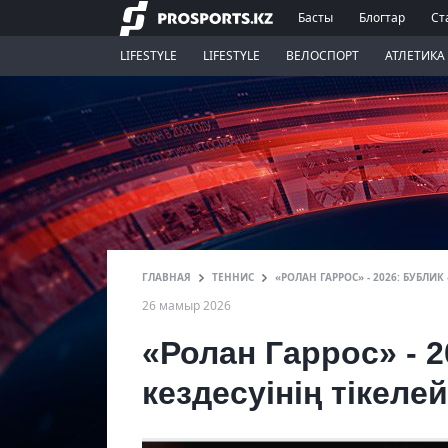
Басты
Блогтар
Ст
LIFESTYLE
LIFESTYLE
ВЕЛОСПОРТ
АТЛЕТИКА
ГЛАВНАЯ
ТЕННИС
«РОЛАН ГАРРОС» - 2026: БУБЛ
26 мамыр 2026
«Ролан Гаррос» - 
кездесуінің тікел