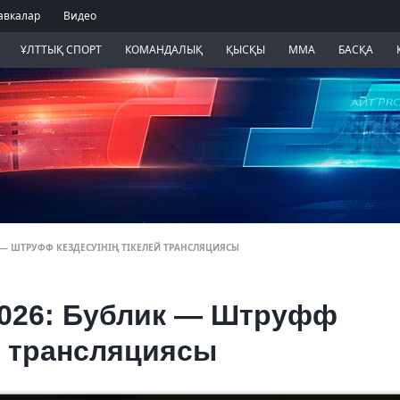
авкалар
Видео
ҰЛТТЫҚ СПОРТ
КОМАНДАЛЫҚ
ҚЫСҚЫ
ММА
БАСҚА
ИК — ШТРУФФ КЕЗДЕСУІНІҢ ТІКЕЛЕЙ ТРАНСЛЯЦИЯСЫ
2026: Бублик — Штруфф
ей трансляциясы