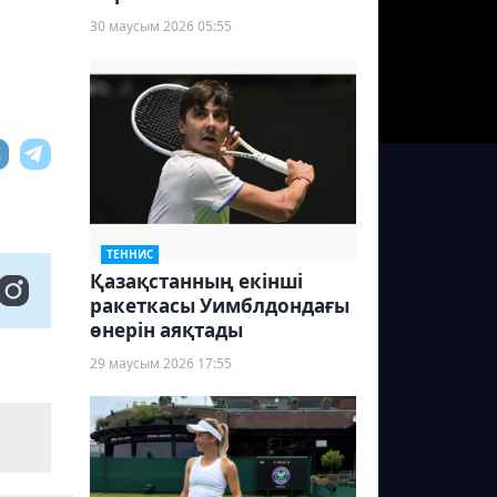
30 маусым 2026 05:55
ТЕННИС
Қазақстанның екінші
ракеткасы Уимблдондағы
өнерін аяқтады
29 маусым 2026 17:55