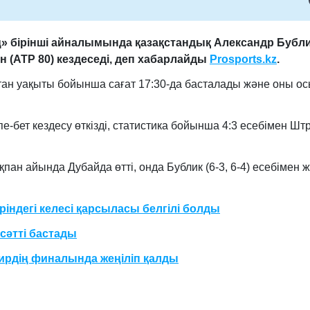
ң» бірінші айналымында қазақстандық Александр Бубл
 (ATP 80) кездеседі, деп хабарлайды
Prosports.kz
.
стан уақыты бойынша сағат 17:30-да басталады және оны о
пе-бет кездесу өткізді, статистика бойынша 4:3 есебімен Ш
пан айында Дубайда өтті, онда Бублик (6-3, 6-4) есебімен ж
індегі келесі қарсыласы белгілі болды
сәтті бастады
ирдің финалында жеңіліп қалды