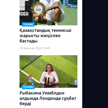
ТЕННИС
Қазақстандық теннисші
жарысты жеңіспен
бастады
28 маусым 2026 12:45
ТЕННИС
Рыбакина Уимблдон
алдында Лондонда сұқбат
берді