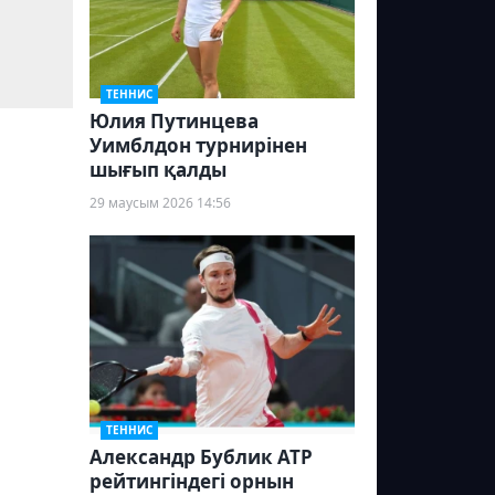
ТЕННИС
Юлия Путинцева
Уимблдон турнирінен
шығып қалды
29 маусым 2026 14:56
ТЕННИС
Александр Бублик ATP
рейтингіндегі орнын