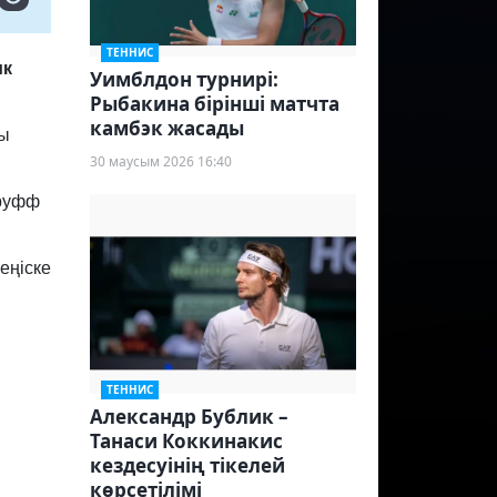
ТЕННИС
ик
Уимблдон турнирі:
Рыбакина бірінші матчта
камбэк жасады
сы
30 маусым 2026 16:40
труфф
еңіске
ТЕННИС
Александр Бублик –
Танаси Коккинакис
кездесуінің тікелей
көрсетілімі