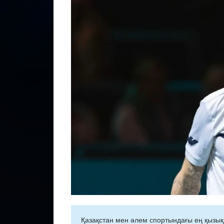
Қазақстан мен әлем спортындағы ең қызық