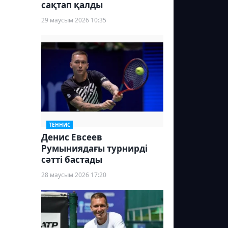
сақтап қалды
29 маусым 2026 10:35
ТЕННИС
Денис Евсеев
Румыниядағы турнирді
сәтті бастады
28 маусым 2026 17:20