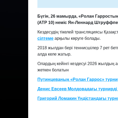
Бүгін, 26 мамырда, «Ролан Гарросты
(ATP 10) неміс Ян-Леннард Штруффпен
Кездесудің тікелей трансляциясы Қазақ
сілтеме
арқылы көруге болады.
2018 жылдан бері теннисшілер 7 рет бет
алда келе жатыр.
Олардың кейінгі кездесуі 2026 жылдың ақ
жеткен болатын
Путинцеваның «Ролан Гаррос» турнир
Денис Евсеев Молдовадағы турнирді 
Григорий Ломакин Үндістандағы турн