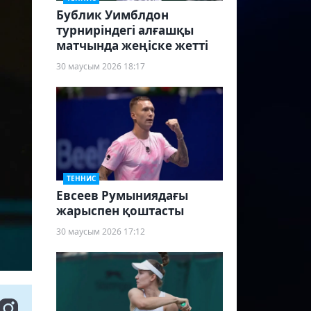
Бублик Уимблдон
турниріндегі алғашқы
матчында жеңіске жетті
30 маусым 2026 18:17
ТЕННИС
Евсеев Румыниядағы
жарыспен қоштасты
30 маусым 2026 17:12