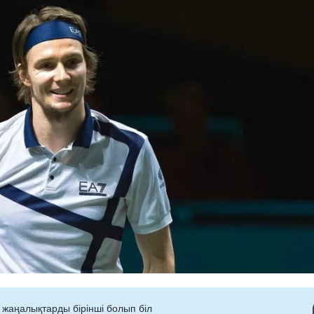
 жаңалықтарды бірінші болып біл