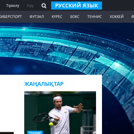
РУССКИЙ ЯЗЫК
Тіркелу
Кіру
КИБЕРСПОРТ
ФУТЗАЛ
КҮРЕС
БОКС
ТЕННИС
ХОККЕЙ
Ф
ЖАҢАЛЫҚТАР
ТЕННИС