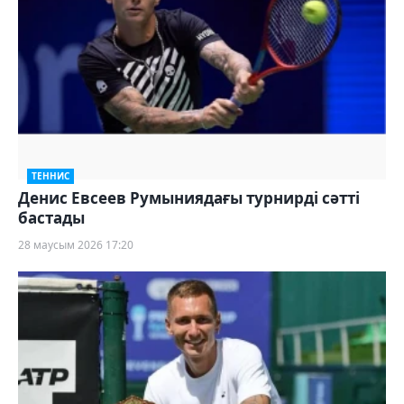
ТЕННИС
Денис Евсеев Румыниядағы турнирді сәтті
бастады
28 маусым 2026 17:20