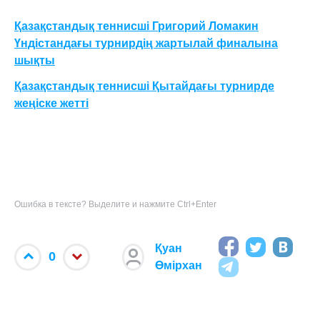
Қазақстандық теннисші Григорий Ломакин
Үндістандағы турнирдің жартылай финалына
шықты
Қазақстандық теннисші Қытайдағы турнирде
жеңіске жетті
Ошибка в тексте? Выделите и нажмите Ctrl+Enter
Қуан
0
Өмірхан