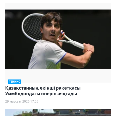
ТЕННИС
Қазақстанның екінші ракеткасы
Уимблдондағы өнерін аяқтады
29 маусым 2026 17:55