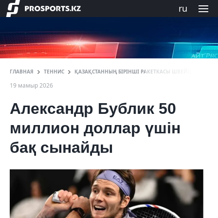
ru
ГЛАВНАЯ
ТЕННИС
ҚАЗАҚСТАННЫҢ БІРІНШІ РАКЕТКАСЫ ШВЕЙЦАРИЯДАҒЫ
19 мамыр 2026
Александр Бублик 50
миллион доллар үшін
бақ сынайды