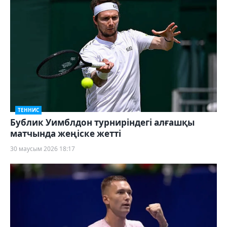
ТЕННИС
Бублик Уимблдон турниріндегі алғашқы
матчында жеңіске жетті
30 маусым 2026 18:17