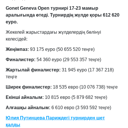
Gonet Geneva Open турнирі 17-23 мамыр
аралығында өтеді. Турнирдің жүлде қоры 612 620
еуро.
Жекелей жарыстардағы жүлделердің бөлінуі
келесідей:
Жеңімпаз:
93 175 еуро (50 655 520 теңге)
Финалистер:
54 360 еуро (29 553 357 теңге)
Жартылай финалистер:
31 945 еуро (17 367 218)
теңге
Ширек финалистер:
18 535 евро (10 076 738) теңге
Екінші айналым:
10 815 евро (5 879 682 теңге)
Алғашқы айналым:
6 610 евро (3 593 592 теңге)
Юлия Путинцева Париждегі турнирден шет
қалды