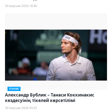
30 маусым 2026 16:40
ТЕННИС
Александр Бублик – Танаси Коккинакис
кездесуінің тікелей көрсетілімі
30 маусым 2026 05:55