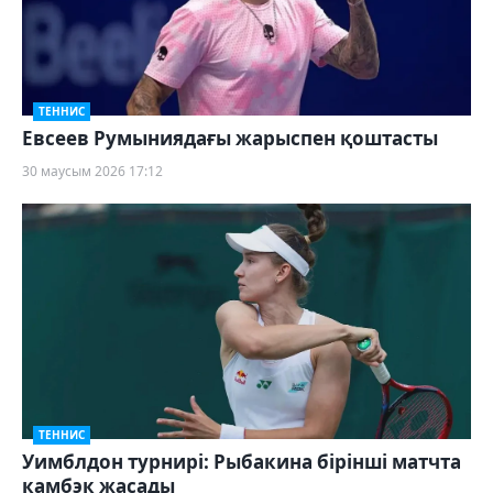
ТЕННИС
Евсеев Румыниядағы жарыспен қоштасты
30 маусым 2026 17:12
ТЕННИС
Уимблдон турнирі: Рыбакина бірінші матчта
камбэк жасады