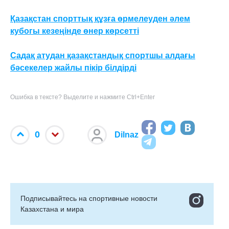
Қазақстан спорттық құзға өрмелеуден әлем
кубогы кезеңінде өнер көрсетті
Садақ атудан қазақстандық спортшы алдағы
бәсекелер жайлы пікір білдірді
Ошибка в тексте? Выделите и нажмите Ctrl+Enter
0
Dilnaz
Подписывайтесь на cпортивные новости
Казахстана и мира