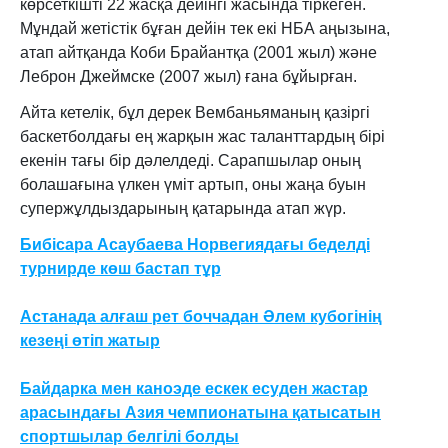
көрсеткішті 22 жасқа дейінгі жасында тіркеген.
Мұндай жетістік бұған дейін тек екі НБА аңызына,
атап айтқанда Коби Брайантқа (2001 жыл) және
Леброн Джеймске (2007 жыл) ғана бұйырған.
Айта кетелік, бұл дерек Вембаньяманың қазіргі
баскетболдағы ең жарқын жас таланттардың бірі
екенін тағы бір дәлелдеді. Сарапшылар оның
болашағына үлкен үміт артып, оны жаңа буын
супержұлдыздарының қатарында атап жүр.
Бибісара Асаубаева Норвегиядағы беделді
турнирде көш бастап тұр
Астанада алғаш рет боччадан Әлем кубогінің
кезеңі өтіп жатыр
Байдарка мен каноэде ескек есуден жастар
арасындағы Азия чемпионатына қатысатын
спортшылар белгілі болды