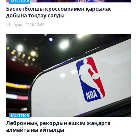
БАСКЕТБОЛ
Баскетболшы кроссовкамен қарсылас
добына тоқтау салды
18 наурыз 2026 12:42
БАСКЕТБОЛ
Лебронның рекордын ешкім жаңарта
алмайтыны айтылды