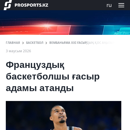
ru
ГЛАВНАЯ
БАСКЕТБОЛ
ВЕМБАНЬЯМА ХХІ ҒАСЫРДЫҢ ҚОС АҢЫЗЫНЫҢ ҚАТ
3 маусым 2026
Француздық
баскетболшы ғасыр
адамы атанды