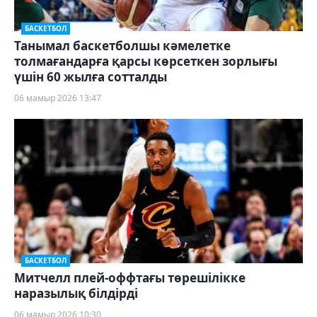
БАСКЕТБОЛ
Танымал баскетболшы кәмелетке
толмағандарға қарсы көрсеткен зорлығы
үшін 60 жылға сотталды
06 мамыр 2026 13:47
БАСКЕТБОЛ
Митчелл плей-оффтағы төрешілікке
наразылық білдірді
06 мамыр 2026 10:30