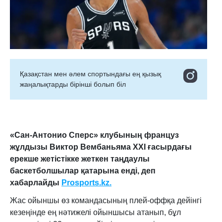
Қазақстан мен әлем спортындағы ең қызық
жаңалықтарды бірінші болып біл
«
Сан-Антонио Сперс» клубының француз
жұлдызы Виктор Вембаньяма ХХІ ғасырдағы
ерекше жетістікке жеткен таңдаулы
баскетболшылар қатарына енді, деп
хабарлайды
Prosports.kz.
Жас ойыншы өз командасының плей-оффқа дейінгі
кезеңінде ең нәтижелі ойыншысы атанып, бұл