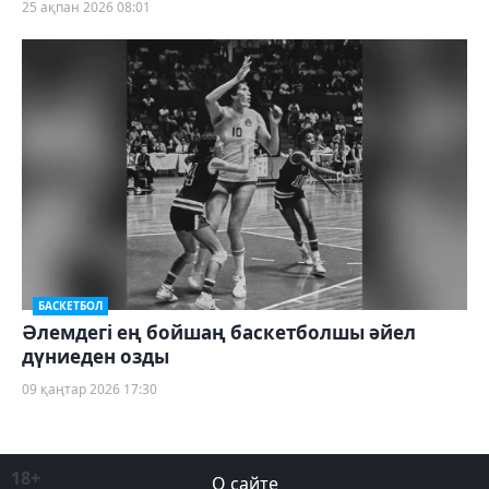
25 ақпан 2026 08:01
БАСКЕТБОЛ
Әлемдегі ең бойшаң баскетболшы әйел
дүниеден озды
09 қаңтар 2026 17:30
18+
О сайте