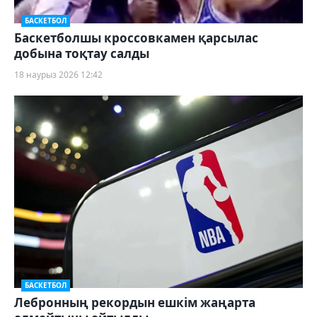
БАСКЕТБОЛ
Баскетболшы кроссовкамен қарсылас
добына тоқтау салды
18 наурыз 2026 12:42
БАСКЕТБОЛ
Лебронның рекордын ешкім жаңарта