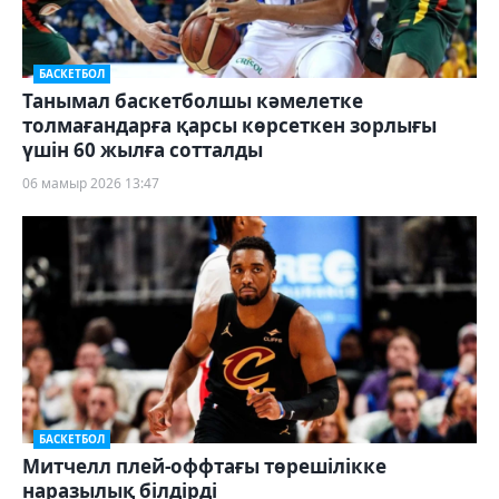
БАСКЕТБОЛ
Танымал баскетболшы кәмелетке
толмағандарға қарсы көрсеткен зорлығы
үшін 60 жылға сотталды
06 мамыр 2026 13:47
БАСКЕТБОЛ
Митчелл плей-оффтағы төрешілікке
наразылық білдірді