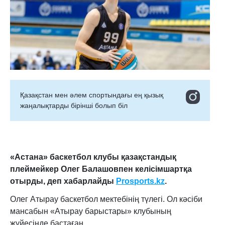
Қазақстан мен әлем спортындағы ең қызық
жаңалықтарды бірінші болып біл
«Астана» баскетбол клубы қазақстандық
плеймейкер Олег Балашовпен келісімшартқа
отырды, деп
хабарлайды
Prosports.kz
.
Олег Атырау баскетбол мектебінің түлегі. Ол кәсіби
мансабын «Атырау барыстары» клубының
жүйесінде бастаған.