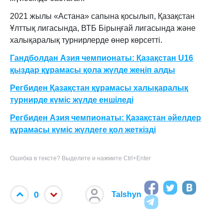
2021 жылы «Астана» сапына қосылып, Қазақстан
Ұлттық лигасында, ВТБ Бірыңғай лигасында және
халықаралық турнирлерде өнер көрсетті.
Гандболдан Азия чемпионаты: Қазақстан U16
қыздар құрамасы қола жүлде жеңіп алды
Регбиден Қазақстан құрамасы халықаралық
турнирде күміс жүлде еншіледі
Регбиден Азия чемпионаты: Қазақстан әйелдер
құрамасы күміс жүлдеге қол жеткізді
Ошибка в тексте? Выделите и нажмите Ctrl+Enter
0
Talshyn