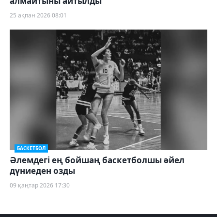
алмайтыны айтылды
25 ақпан 2026 08:01
БАСКЕТБОЛ
Әлемдегі ең бойшаң баскетболшы әйел
дүниеден озды
09 қаңтар 2026 17:30