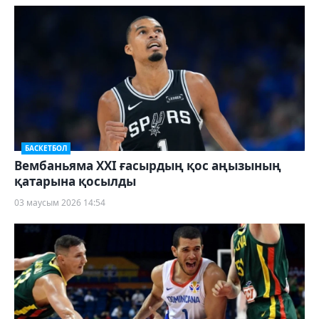
БАСКЕТБОЛ
Вембаньяма ХХІ ғасырдың қос аңызының
қатарына қосылды
03 маусым 2026 14:54