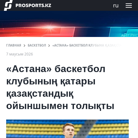
ru
ГЛАВНАЯ
БАСКЕТБОЛ
«АСТАНА» БАСКЕТБОЛ КЛУБЫНА ҚАЗАҚСТАНДЫҚ 
7 маусым 2026
«Астана» баскетбол
клубының қатары
қазақстандық
ойыншымен толықты