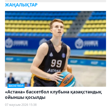
ЖАҢАЛЫҚТАР
БАСКЕТБОЛ
«Астана» баскетбол клубына қазақстандық
ойыншы қосылды
07 маусым 2026 15:38