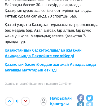
Байрақты бәсеке 30-шы сәуірде аяқталады.
Қазақстан құрамасы сегіз спорт түрінен қатысуда,
Ұлттық құрама сапында 70 спортшы бар.
Қазіргі уақытта Қазақстан құрамасының қоржынында
бес медаль бар. Атап айтсақ, бір алтын, бір күміс
және үш қола. Медальдық есепте Қазақстан 7-
орында тұр.
Қазақстандық баскетболшылар жағажай
Азиадасында Бахрейнге есе жіберді
Қазақстан баскетболдын жағажай Азиадасында
алғашқы матчтарын өткізді
Ошибка в тексте? Выделите и нажмите Ctrl+Enter
Наурызбай
0
Қанатұлы