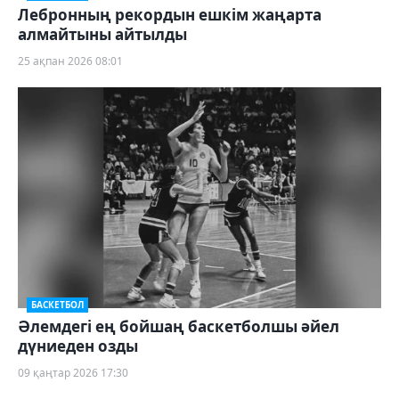
Лебронның рекордын ешкім жаңарта
алмайтыны айтылды
25 ақпан 2026 08:01
БАСКЕТБОЛ
Әлемдегі ең бойшаң баскетболшы әйел
дүниеден озды
09 қаңтар 2026 17:30