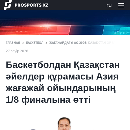
ru
ГЛАВНАЯ
БАСКЕТБОЛ
ЖАҒАЖАЙДАҒЫ АО-2026: ҚАЗАҚСТАН ӘЙЕЛДЕР ҚҰР
27 сәуір 2026
Баскетболдан Қазақстан
әйелдер құрамасы Азия
жағажай ойындарының
1/8 финалына өтті