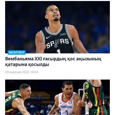
БАСКЕТБОЛ
Вембаньяма ХХІ ғасырдың қос аңызының
қатарына қосылды
03 маусым 2026 14:54