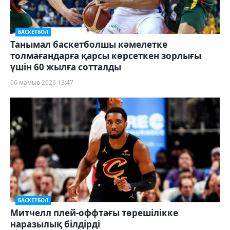
БАСКЕТБОЛ
Танымал баскетболшы кәмелетке
толмағандарға қарсы көрсеткен зорлығы
үшін 60 жылға сотталды
06 мамыр 2026 13:47
БАСКЕТБОЛ
Митчелл плей-оффтағы төрешілікке
наразылық білдірді