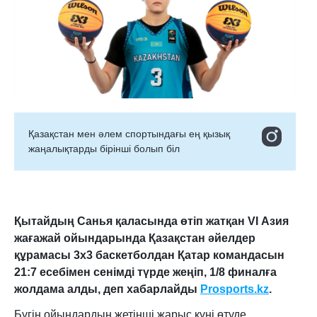
Қазақстан мен әлем спортындағы ең қызық
жаңалықтарды бірінші болып біл
Қытайдың Санья қаласында өтіп жатқан VI Азия
жағажай ойындарында Қазақстан әйелдер
құрамасы 3х3 баскетболдан Қатар командасын
21:7 есебімен сенімді түрде жеңіп, 1/8 финалға
жолдама алды, деп хабарлайды
Prosports.kz
.
Бүгін ойындардың жетінші жарыс күні өтуде.