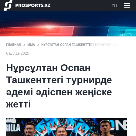
ru
ГЛАВНАЯ
ММА
НҰРСҰЛТАН ОСПАН ТАШКЕНТТЕГІ ТУРНИРДЕ ӘДЕМІ ӘДІСПЕ
6 шілде 2025
Нұрсұлтан Оспан
Ташкенттегі турнирде
әдемі әдіспен жеңіске
жетті