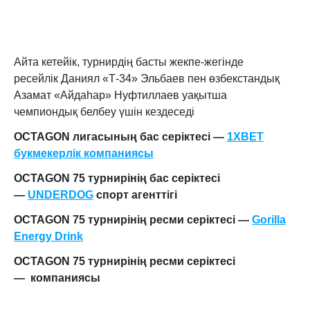
Айта кетейік, турнирдің басты жекпе-жегінде
ресейлік Даниял «Т-34» Эльбаев пен өзбекстандық
Азамат «Айдаһар» Нуфтиллаев уақытша
чемпиондық белбеу үшін кездеседі
OCTAGON лигасының бас серіктесі —
1XBET
букмекерлік компаниясы
OCTAGON 75 турнирінің бас серіктесі
—
UNDERDOG
спорт агенттігі
OCTAGON 75 турнирінің ресми серіктесі —
Gorilla
Energy Drink
OCTAGON 75 турнирінің ресми серіктесі
— компаниясы