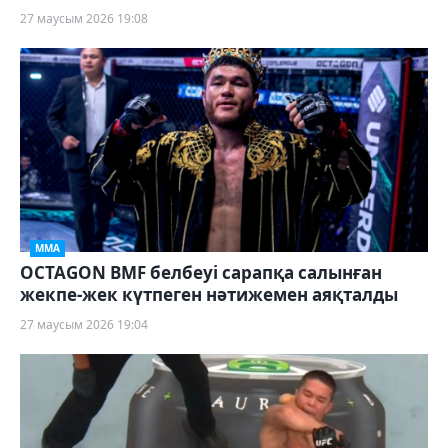
27 маусым 2026 19:08
ММА
OCTAGON BMF белбеуі сарапқа салынған
жекпе-жек күтпеген нәтижемен аяқталды
27 маусым 2026 19:04