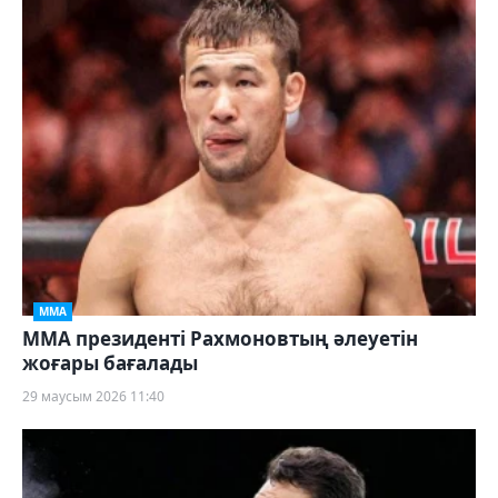
ММА
ММА президенті Рахмоновтың әлеуетін
жоғары бағалады
29 маусым 2026 11:40