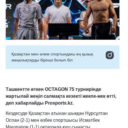
Қазақстан мен әлем спортындағы ең қызық
жаңалықтарды бірінші болып біл
Ташкентте өткен OCTAGON 75 турнирінде
жартылай жеңіл салмақта кезекті жекпе-жек өтті,
деп хабарлайды Prosports.kz.
Кездесуде Қазақстан атынан шыққан Нұрсұлтан
Оспан (2-1) мен өзбек спортшысы Исматбек
Машрапов (1-1) октагонда күш сынасты.