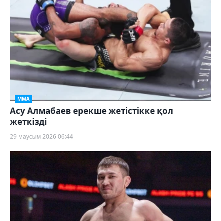
ММА
Асу Алмабаев ерекше жетістікке қол
жеткізді
29 маусым 2026 06:44