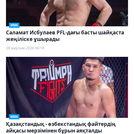
ММА
Саламат Исбулаев PFL-дағы басты шайқаста
жеңіліске ұшырады
28 маусым 2026 06:18
ММА
Қазақстандық - өзбекстандық файтердің
айқасы мерзімінен бұрын аяқталды