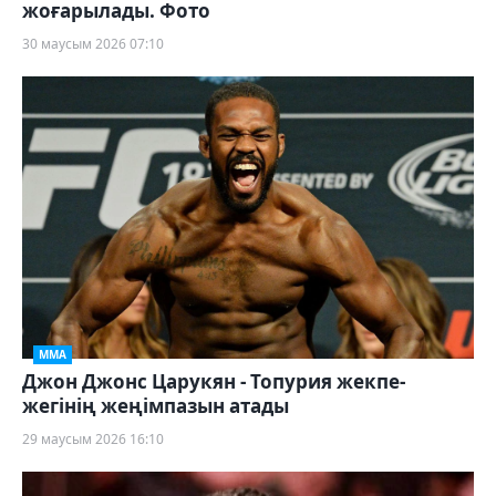
жоғарылады. Фото
30 маусым 2026 07:10
ММА
Джон Джонс Царукян - Топурия жекпе-
жегінің жеңімпазын атады
29 маусым 2026 16:10