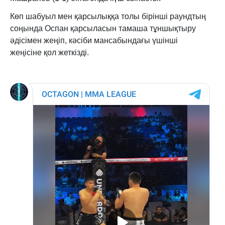
Көп шабуыл мен қарсылыққа толы бірінші раундтың
соңында Оспан қарсыласын тамаша тұншықтыру
әдісімен жеңіп, кәсіби мансабындағы үшінші
жеңісіне қол жеткізді.