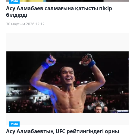
ММА
Асу Алмабаев салмағына қатысты пікір
білдірді
30 маусым 2026 12:12
ММА
Асу Алмабаевтың UFC рейтингіндегі орны