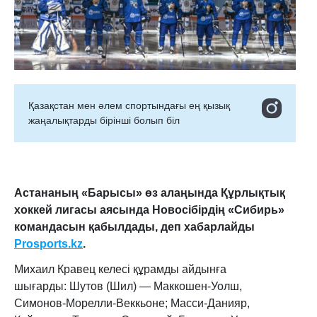
Қазақстан мен әлем спортындағы ең қызық
жаңалықтарды бірінші болып біл
Астананың «Барысы» өз алаңында Құрлықтық
хоккей лигасы аясында Новосібірдің «Сибирь»
командасын қабылдады, деп хабарлайды
Prosports.kz
.
Михаил Кравец келесі құрамды айдынға
шығарды: Шутов (Шил) — Маккошен-Уолш,
Симонов-Морелли-Веккьоне; Масси-Данияр,