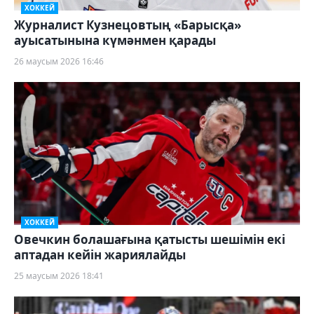
ХОККЕЙ
Журналист Кузнецовтың «Барысқа»
ауысатынына күмәнмен қарады
26 маусым 2026 16:46
ХОККЕЙ
Овечкин болашағына қатысты шешімін екі
аптадан кейін жариялайды
25 маусым 2026 18:41