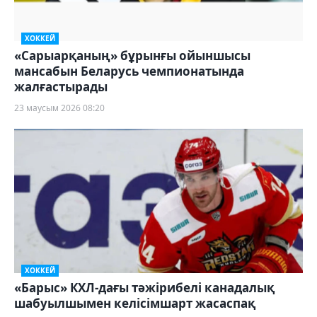
ХОККЕЙ
«Сарыарқаның» бұрынғы ойыншысы
мансабын Беларусь чемпионатында
жалғастырады
23 маусым 2026 08:20
ХОККЕЙ
«Барыс» КХЛ-дағы тәжірибелі канадалық
шабуылшымен келісімшарт жасаспақ