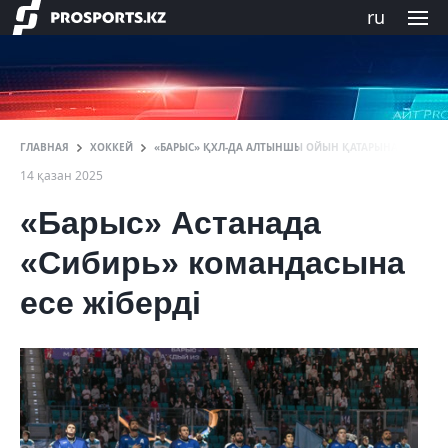
ru
ГЛАВНАЯ
ХОККЕЙ
«БАРЫС» ҚХЛ-ДА АЛТЫНШЫ ОЙЫН ҚАТАРЫНАН ЖЕҢІЛ
14 қазан 2025
«Барыс» Астанада
«Сибирь» командасына
есе жіберді