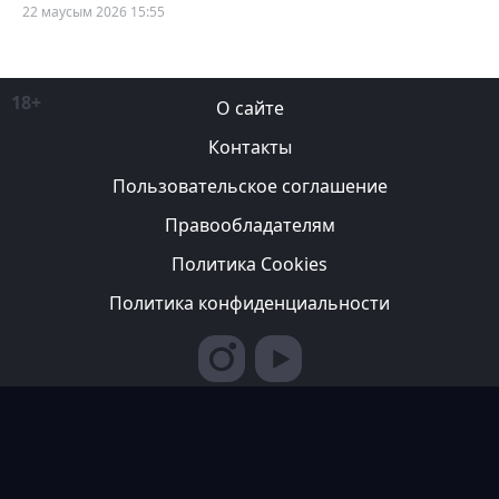
22 маусым 2026 15:55
18+
О сайте
Контакты
Пользовательское соглашение
Правообладателям
Политика Cookies
Политика конфиденциальности
Редакция вправе не вступать в переписку с авторами, не
возвращать фотографии и не рецензировать рукописи. За
содержание рекламных публикаций ответственность несет
рекламодатель. Редакция не всегда разделяет мнение авторов.
© 2007-2026 ТОО ИА «Казахстан Спортивный»