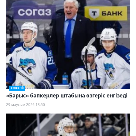
ХОККЕЙ
«Барыс» бапкерлер штабына өзгеріс енгізеді
29 маусым 2026 13:50