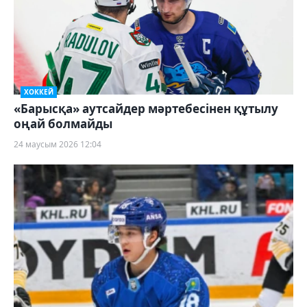
ХОККЕЙ
«Барысқа» аутсайдер мәртебесінен құтылу
оңай болмайды
24 маусым 2026 12:04