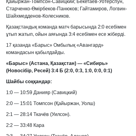
Қайыржан-Томпсон-Савицкий; Бекетаев-Уотерспун,
Старченко-Өмірбеков-Панюков; Гайтамиров, Логвин-
Шайхмедденов-Колесников.
Қазақстандық команда матч барысында 2:0 есебімен
ұтып жатып, ойын аяғында 3:4 есебімен есе жіберді.
17 қазанда «Барыс» Омбылық «Авангард»
командасын қабылдайды.
«Барыс» (Астана, Қазақстан) — «Сибирь»
(Новосібір, Ресей) 3:4 Б (2:0, 0:3, 1:0, 0:0, 0:1)
Шайбы соққандар:
1:0 — 10:59 Данияр (Савицкий)
2:0 — 15:01 Томпсон (Қайыржан, Уолш)
2:1 — 28:14 Ткачёв (Уилсон).
2:2 — 33:48 Кара