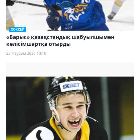
ХОККЕЙ
«Барыс» қазақстандық шабуылшымен
келісімшартқа отырды
23 маусым 2026 10:19