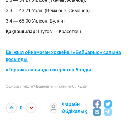
2:3 — 34:27 Уилсон (Ткачёв, Аланов).
3:3 — 43:21 Уолш (Веккьоне, Симонов)
3:4 — 65:00 Уилсон. Буллит
Қақпашылар:
Шутов — Красоткин
Екі жыл ойнамаған хоккейші «Бейбарыс» сапына
қосылды
«Горняк» сапында өзгерістер болды
Ошибка в тексте? Выделите и нажмите Ctrl+Enter
Фараби
0
Әбдіхалық