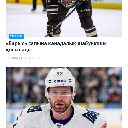
ХОККЕЙ
«Барыс» сапына канадалық шабуылшы
қосылады
28 маусым 2026 08:15