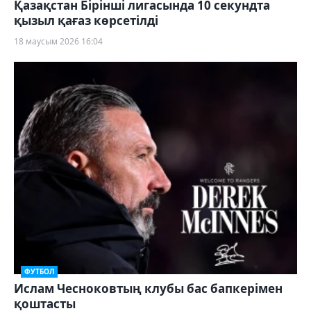
Қазақстан Бірінші лигасында 10 секундта
қызыл қағаз көрсетілді
18 маусым 2026 16:04
ФУТБОЛ
Ислам Чесноковтың клубы бас бапкерімен
қоштасты