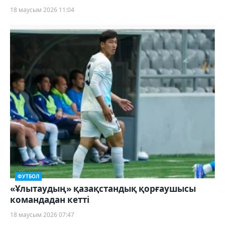
18 маусым 2026 11:04
ФУТБОЛ
«Ұлытаудың» қазақстандық қорғаушысы
командадан кетті
18 маусым 2026 07:47