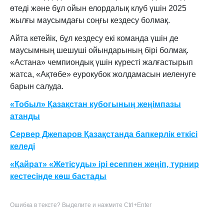
өтеді және бұл ойын елордалық клуб үшін 2025
жылғы маусымдағы соңғы кездесу болмақ.
Айта кетейік, бұл кездесу екі команда үшін де
маусымның шешуші ойындарының бірі болмақ.
«Астана» чемпиондық үшін күресті жалғастырып
жатса, «Ақтөбе» еурокубок жолдамасын иеленуге
барын салуда.
«Тобыл» Қазақстан кубогының жеңімпазы
атанды
Сервер Джепаров Қазақстанда бапкерлік еткісі
келеді
«Қайрат» «Жетісуды» ірі есеппен жеңіп, турнир
кестесінде көш бастады
Ошибка в тексте? Выделите и нажмите Ctrl+Enter