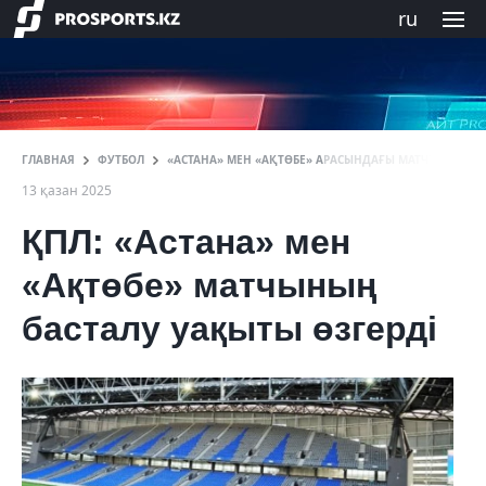
ru
ГЛАВНАЯ
ФУТБОЛ
«АСТАНА» МЕН «АҚТӨБЕ» АРАСЫНДАҒЫ МАТЧТЫҢ БАСТ
13 қазан 2025
ҚПЛ: «Астана» мен
«Ақтөбе» матчының
басталу уақыты өзгерді