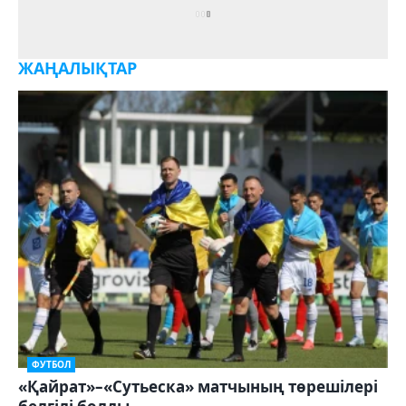
ЖАҢАЛЫҚТАР
ФУТБОЛ
«Қайрат»–«Сутьеска» матчының төрешілері