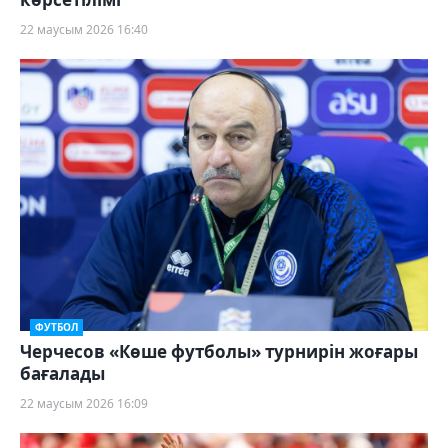
22 маусым 2026 16:40
ФУТБОЛ
Черчесов «Көше футболы» турнирін жоғары
бағалады
22 маусым 2026 16:09