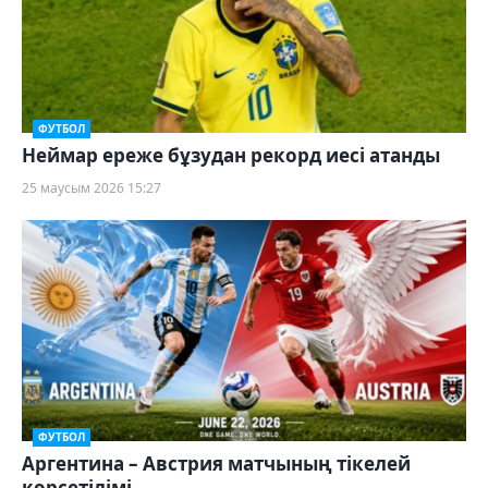
ФУТБОЛ
Неймар ереже бұзудан рекорд иесі атанды
25 маусым 2026 15:27
ФУТБОЛ
Аргентина – Австрия матчының тікелей
көрсетілімі