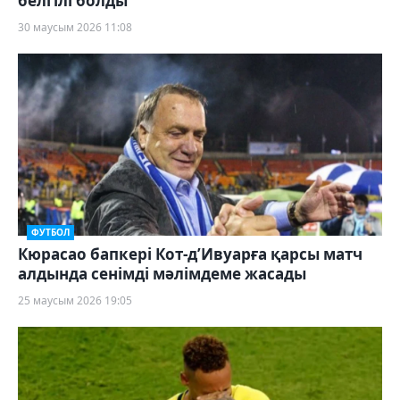
белгілі болды
30 маусым 2026 11:08
ФУТБОЛ
Кюрасао бапкері Кот-д’Ивуарға қарсы матч
алдында сенімді мәлімдеме жасады
25 маусым 2026 19:05