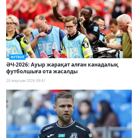
ФУТБОЛ
ӘЧ-2026: Ауыр жарақат алған канадалық
футболшыға ота жасалды
20 маусым 2026 09:41