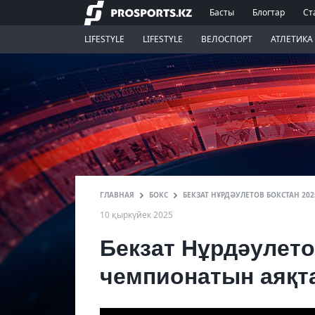
Басты
Блогтар
Ст
LIFESTYLE
LIFESTYLE
ВЕЛОСПОРТ
АТЛЕТИКА
ГЛАВНАЯ
БОКС
БЕКЗАТ НҰРДӘУЛЕТОВ БОКСТАН 2
10 қыркүйек 2025
Бекзат Нұрдәулето
чемпионатын аяқт