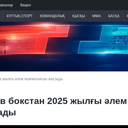
авкалар
Видео
ҰЛТТЫҚ СПОРТ
КОМАНДАЛЫҚ
ҚЫСҚЫ
ММА
БАСҚА
025 ЖЫЛҒЫ ӘЛЕМ ЧЕМПИОНАТЫН АЯҚТАДЫ
в бокстан 2025 жылғы әлем
ады