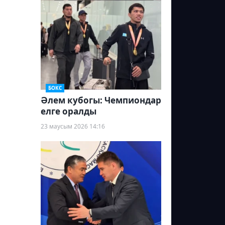
БОКС
Әлем кубогы: Чемпиондар
елге оралды
23 маусым 2026 14:16