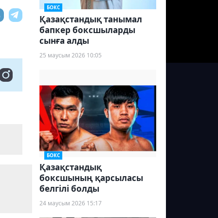
БОКС
Қазақстандық танымал
бапкер боксшыларды
сынға алды
25 маусым 2026 10:05
БОКС
Қазақстандық
боксшының қарсыласы
белгілі болды
24 маусым 2026 15:17