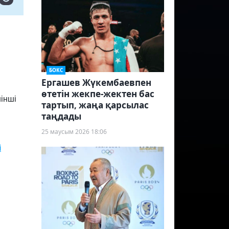
БОКС
Ергашев Жүкембаевпен
өтетін жекпе-жектен бас
інші
тартып, жаңа қарсылас
таңдады
25 маусым 2026 18:06
і