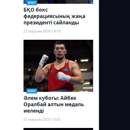
БОКС
БҚО бокс
федерациясының жаңа
президенті сайланды
22 маусым 2026 14:18
БОКС
Әлем кубогы: Айбек
Оралбай алтын медаль
иеленді
21 маусым 2026 13:02