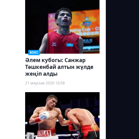
БОКС
Әлем кубогы: Санжар
Тәшкенбай алтын жүлде
жеңіп алды
21 маусым 2026 10:58