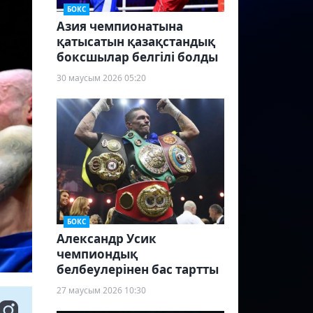
БОКС
Азия чемпионатына
қатысатын қазақстандық
боксшылар белгілі болды
30 маусым 2026 05:20
БОКС
Александр Усик
чемпиондық
белбеулерінен бас тартты
27 маусым 2026 10:30