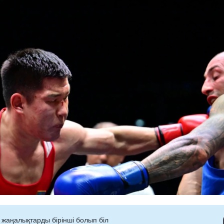
 жаңалықтарды бірінші болып біл