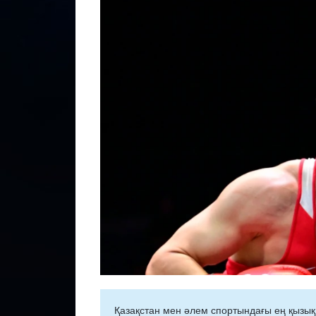
Қазақстан мен әлем спортындағы ең қызық