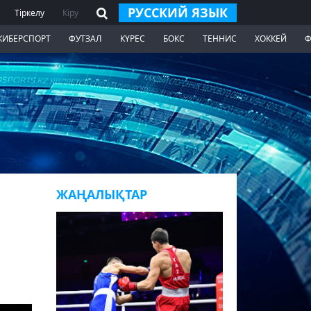
РУССКИЙ ЯЗЫК
Тіркелу
Кіру
КИБЕРСПОРТ
ФУТЗАЛ
КҮРЕС
БОКС
ТЕННИС
ХОККЕЙ
Ф
ЖАҢАЛЫҚТАР