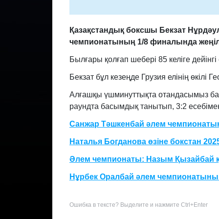
Қазақстандық боксшы Бекзат Нұрдәул
чемпионатының 1/8 финалында жеңіл
Былғары қолғап шебері 85 келіге дейінг
Бекзат бұл кезеңде Грузия елінің өкілі
Алғашқы үшминуттықта отандасымыз басы
раундта басымдық танытып, 3:2 есебімен
Санжар Тәшкенбай әлем чемпионаты
Наталья Богданова өзіне бокстан 20
Әлем чемпионаты: Назым Қызайбай 
Нұрбек Оралбай әлем чемпионатын
Ошибка в тексте? Выделите и нажмите Ctrl+Enter