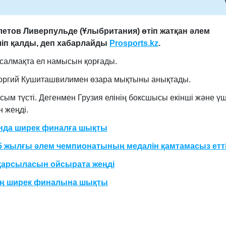
етов Ливерпульде (Ұлыбритания) өтіп жатқан әлем
іп қалды
, деп хабарлайды
Prosports.kz
.
і салмақта ел намысын қорғады.
 Георгий Кушиташвилимен өзара мықтыны анықтады.
м түсті. Дегенмен Грузия елінің боксшысы екінші және үш
 жеңді.
нда ширек финалға шықты
25 жылғы әлем чемпионатының медалін қамтамасыз етт
қарсыласын ойсырата жеңді
ың ширек финалына шықты