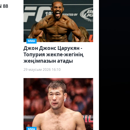
N 88
ММА
Джон Джонс Царукян -
Топурия жекпе-жегінің
жеңімпазын атады
29 маусым 2026 16:10
ММА