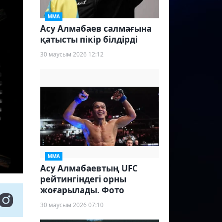
ММА
Асу Алмабаев салмағына
қатысты пікір білдірді
30 маусым 2026 12:12
ММА
Асу Алмабаевтың UFC
рейтингіндегі орны
жоғарылады. Фото
30 маусым 2026 07:10