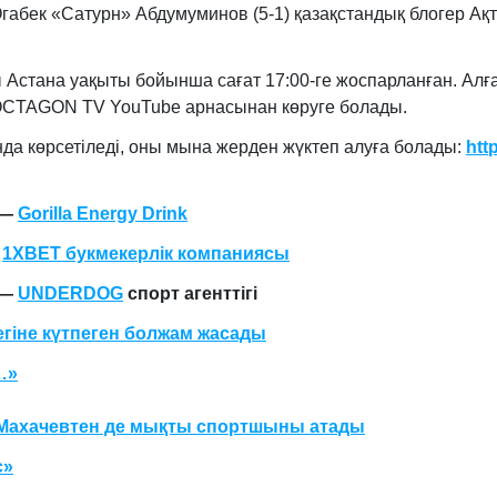
абек «Сатурн» Абдумуминов (5-1) қазақстандық блогер Ақт
 Астана уақыты бойынша сағат 17:00-ге жоспарланған. Ал
 OCTAGON TV YouTube арнасынан көруге болады.
а көрсетіледі, оны мына жерден жүктеп алуға болады:
htt
 —
Gorilla Energy Drink
—
1XBET букмекерлік компаниясы
 —
UNDERDOG
спорт агенттігі
егіне күтпеген болжам жасады
…»
н Махачевтен де мықты спортшыны атады
с»