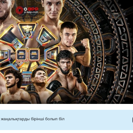
 жаңалықтарды бірінші болып біл