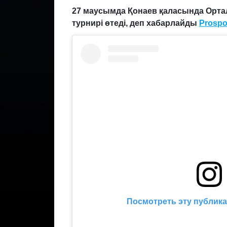
27 маусымда Қонаев қаласында Орт
турнирі өтеді, деп хабарлайды
Prospo
Посмотреть эту публика