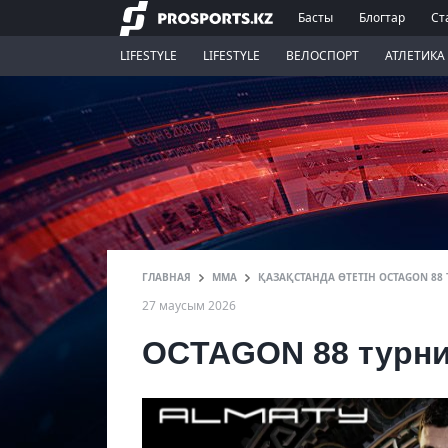
Басты
Блогтар
Ст
LIFESTYLE
LIFESTYLE
ВЕЛОСПОРТ
АТЛЕТИКА
ГЛАВНАЯ
ММА
ҚАЗАҚСТАНДА ӨТЕТІН OCTAGON 88
27 маусым 2026
OCTAGON 88 турнир