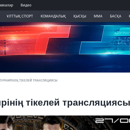
авкалар
Видео
ҰЛТТЫҚ СПОРТ
КОМАНДАЛЫҚ
ҚЫСҚЫ
ММА
БАСҚА
 ТУРНИРІНІҢ ТІКЕЛЕЙ ТРАНСЛЯЦИЯСЫ
інің тікелей трансляцияс