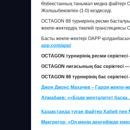
Өзбекстанның танымал медиа файтері Ог
Жолшыбековпен (1-0) кездеседі.
OCTAGON 88 турнирінің ресми басталуы
жекпе-жектердің тікелей трансляциясы
Басты жекпе-жектері OAPP қолданбасынд
app
.
com
/
app
/
OCTAGON
турнирінің ресми серіктесі
OCTAGON лигасының бас серіктесі 
O
CTAGON
86
турнирінің бас серіктесі
Джон Джонс Махачев – Гарри жекпе-ж
Алмабаев: ««Бізде менталитет басқа
Қазақстанда туған файтер Хабиб пе
Макгрегор: «Ол менің деңгейімде еме