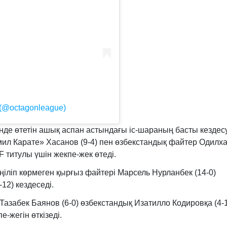
@octagonleague)
де өтетін ашық аспан астындағы іс-шараның басты кездес
ил Карате» Хасанов (9-4) пен өзбекстандық файтер Одилх
 титулы үшін жекпе-жек өтеді.
еңіліп көрмеген қырғыз файтері Марсель Нурланбек (14-0)
12) кездеседі.
азабек Баянов (6-0) өзбекстандық Изатилло Кодировқа (4-1
-жегін өткізеді.