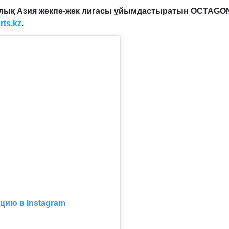
алық Азия жекпе-жек лигасы ұйымдастыратын OCTAGO
rts
.
kz
.
цию в Instagram