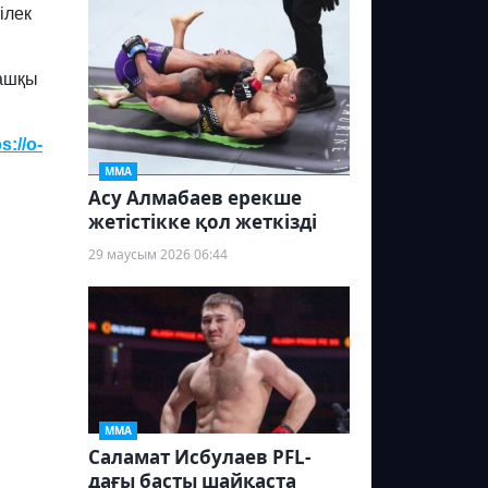
ілек
ғашқы
ps
://
o
-
ММА
Асу Алмабаев ерекше
жетістікке қол жеткізді
29 маусым 2026 06:44
ММА
Саламат Исбулаев PFL-
дағы басты шайқаста