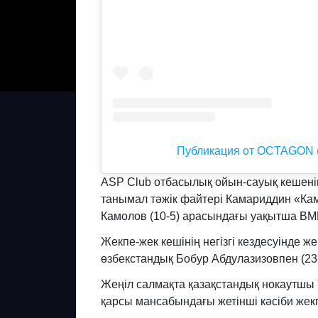
Публикация от OCTAGON (
ASP Club отбасылық ойын-сауық кешенін
т
анымал тәжік файтері Камариддин «Кам
Камолов (10-5) арасындағы уақытша BMF
Жекпе-жек кешінің негізгі кездесуінде ж
өзбекстандық Бобур Абдулазизовпен (23-
Жеңіл салмақта қазақстандық нокаутшы Т
қарсы мансабындағы жетінші кәсіби жекпе