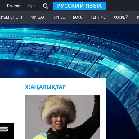
РУССКИЙ ЯЗЫК
Тіркелу
Кіру
КИБЕРСПОРТ
ФУТЗАЛ
КҮРЕС
БОКС
ТЕННИС
ХОККЕЙ
Ф
ЖАҢАЛЫҚТАР
ы