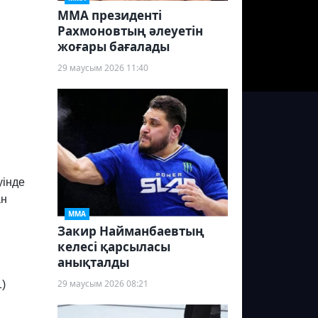
ММА президенті
Рахмоновтың әлеуетін
жоғары бағалады
29 маусым 2026 11:40
уінде
ан
ММА
Закир Найманбаевтың
келесі қарсыласы
анықталды
29 маусым 2026 08:21
)