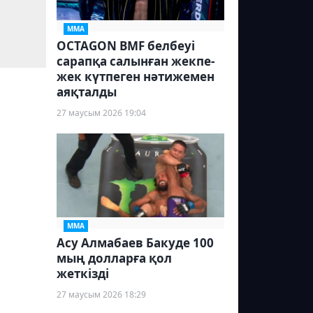
ММА
OCTAGON BMF белбеуі
сарапқа салынған жекпе-
жек күтпеген нәтижемен
аяқталды
27 маусым 2026 19:04
ММА
Асу Алмабаев Бакуде 100
мың долларға қол
жеткізді
27 маусым 2026 18:29