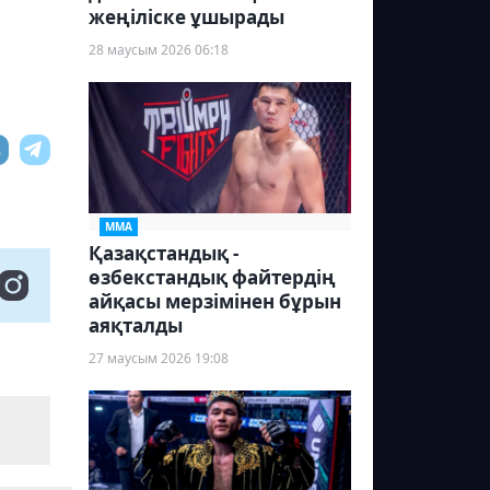
жеңіліске ұшырады
28 маусым 2026 06:18
ММА
Қазақстандық -
өзбекстандық файтердің
айқасы мерзімінен бұрын
аяқталды
27 маусым 2026 19:08