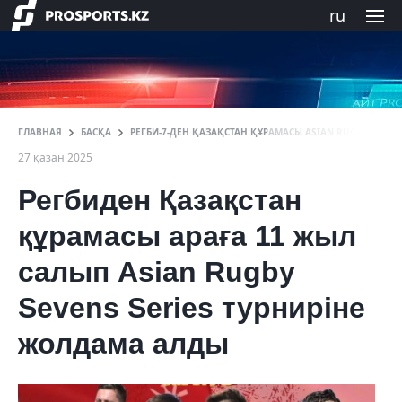
ru
ГЛАВНАЯ
БАСҚА
РЕГБИ-7-ДЕН ҚАЗАҚСТАН ҚҰРАМАСЫ ASIAN RUGBY SEVE
27 қазан 2025
Регбиден Қазақстан
құрамасы араға 11 жыл
салып Asian Rugby
Sevens Series турниріне
жолдама алды