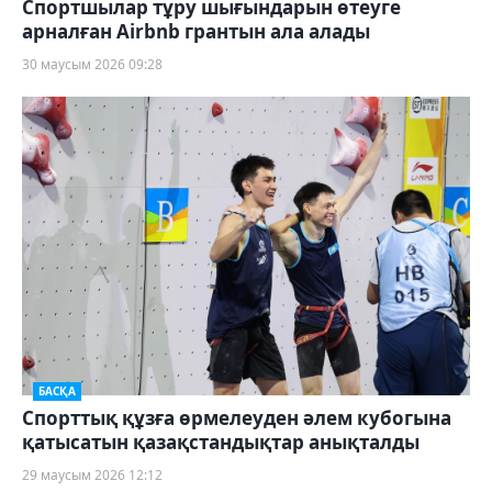
Спортшылар тұру шығындарын өтеуге
арналған Airbnb грантын ала алады
30 маусым 2026 09:28
БАСҚА
Спорттық құзға өрмелеуден әлем кубогына
қатысатын қазақстандықтар анықталды
29 маусым 2026 12:12