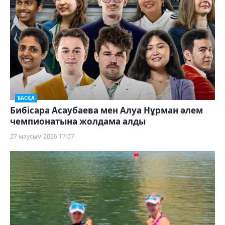
БАСҚА
Бибісара Асаубаева мен Алуа Нұрман әлем
чемпионатына жолдама алды
27 маусым 2026 17:07