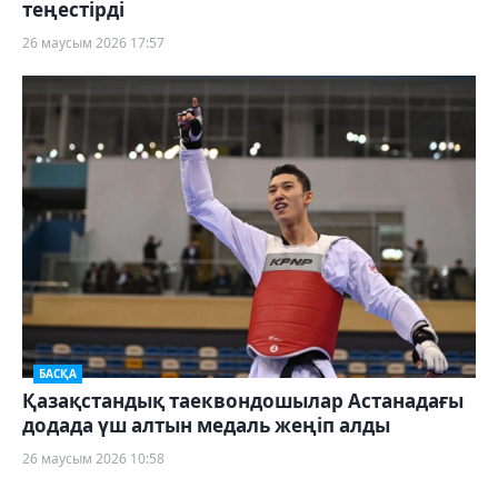
теңестірді
26 маусым 2026 17:57
БАСҚА
Қазақстандық таеквондошылар Астанадағы
додада үш алтын медаль жеңіп алды
26 маусым 2026 10:58