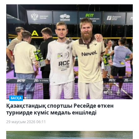
БАСҚА
Қазақстандық спортшы Ресейде өткен
турнирде күміс медаль еншіледі
29 маусым 2026 06:11