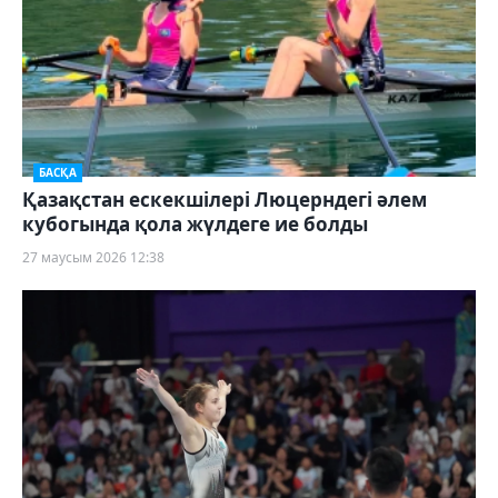
БАСҚА
Қазақстан ескекшілері Люцерндегі әлем
кубогында қола жүлдеге ие болды
27 маусым 2026 12:38