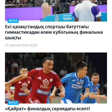
БАСҚА
Екі қазақстандық спортшы батуттағы
гимнастикадан әлем кубогының финалына
шықты
27 маусым 2026 08:20
БАСҚА
«Қайрат» финалдық сериядағы есепті