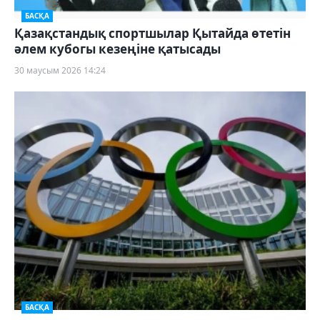
БАСҚА
Қазақстандық спортшылар Қытайда өтетін
әлем кубогы кезеңіне қатысады
30 маусым 2026 14:24
БАСҚА