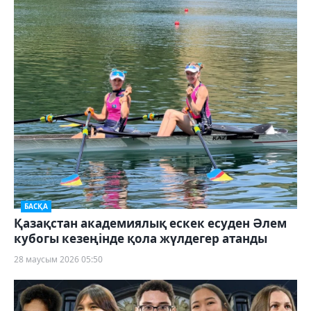
БАСҚА
Қазақстан академиялық ескек есуден Әлем
кубогы кезеңінде қола жүлдегер атанды
28 маусым 2026 05:50