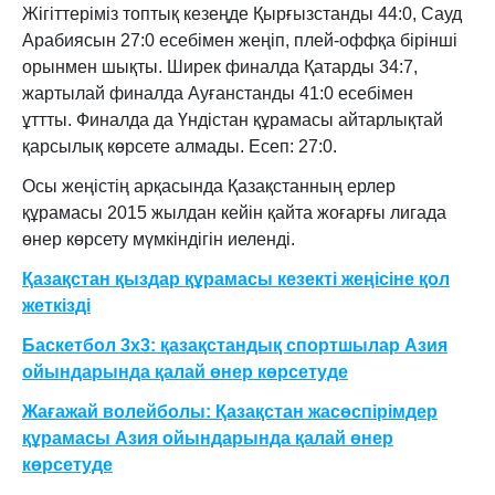
Жігіттеріміз топтық кезеңде Қырғызстанды 44:0, Сауд
Арабиясын 27:0 есебімен жеңіп, плей-оффқа бірінші
орынмен шықты. Ширек финалда Қатарды 34:7,
жартылай финалда Ауғанстанды 41:0 есебімен
ұттты. Финалда да Үндістан құрамасы айтарлықтай
қарсылық көрсете алмады. Есеп: 27:0.
Осы жеңістің арқасында Қазақстанның ерлер
құрамасы 2015 жылдан кейін қайта жоғарғы лигада
өнер көрсету мүмкіндігін иеленді.
Қазақстан қыздар құрамасы кезекті жеңісіне қол
жеткізді
Баскетбол 3х3: қазақстандық спортшылар Азия
ойындарында қалай өнер көрсетуде
Жағажай волейболы: Қазақстан жасөспірімдер
құрамасы Азия ойындарында қалай өнер
көрсетуде