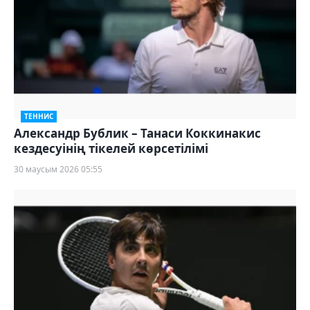
ТЕННИС
Александр Бублик – Танаси Коккинакис
кездесуінің тікелей көрсетілімі
30 маусым 2026 05:55