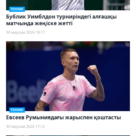
ТЕННИС
Бублик Уимблдон турниріндегі алғашқы
матчында жеңіске жетті
30 маусым 2026 18:17
ТЕННИС
Евсеев Румыниядағы жарыспен қоштасты
30 маусым 2026 17:12