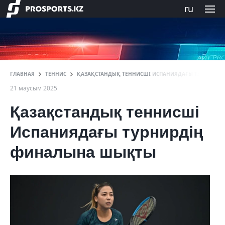
ru
ГЛАВНАЯ
ТЕННИС
ҚАЗАҚСТАНДЫҚ ТЕННИСШІ ИСПАНИЯДАҒЫ ТУРНИРДІ
21 маусым 2025
Қазақстандық теннисші
Испаниядағы турнирдің
финалына шықты