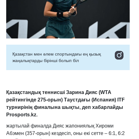
Қазақстан мен әлем спортындағы ең қызық
жаңалықтарды бірінші болып біл
Қазақстандық теннисші Зарина Дияс (WTA
рейтингінде 275-орын) Таустдағы (Испания) ITF
турнирінің финалына шықты, деп хабарлайды
Prosports.kz.
жартылай финалда Дияс жапониялық Хироми
Абэмен (357-орын) кездесіп, оны екі сетте – 6:1, 6:2