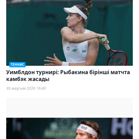
ТЕННИС
Уимблдон турнирі: Рыбакина бірінші матчта
камбэк жасады
30 маусым 2026 16:40