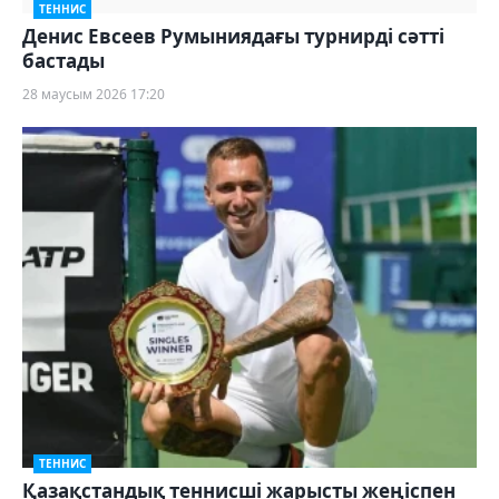
ТЕННИС
Денис Евсеев Румыниядағы турнирді сәтті
бастады
28 маусым 2026 17:20
ТЕННИС
Қазақстандық теннисші жарысты жеңіспен