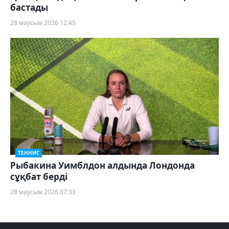
бастады
28 маусым 2026 12:45
ТЕННИС
Рыбакина Уимблдон алдында Лондонда
сұқбат берді
28 маусым 2026 07:33