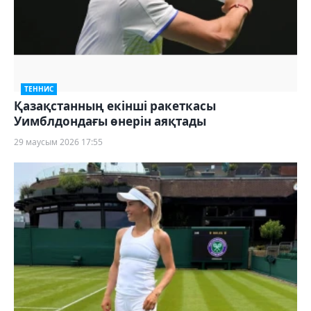
ТЕННИС
Қазақстанның екінші ракеткасы
Уимблдондағы өнерін аяқтады
29 маусым 2026 17:55