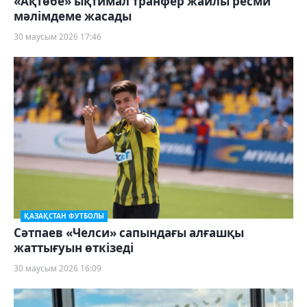
«Ақтөбе» ықтимал транфер жайлы ресми
мәлімдеме жасады
30 маусым 2026 17:46
ҚАЗАҚСТАН ФУТБОЛЫ
Сәтпаев «Челси» сапындағы алғашқы
жаттығуын өткізеді
30 маусым 2026 16:09