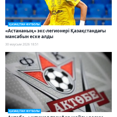
ҚАЗАҚСТАН ФУТБОЛЫ
«Астананың» экс-легионері Қазақстандағы
мансабын еске алды
30 маусым 2026 18:51
ҚАЗАҚСТАН ФУТБОЛЫ