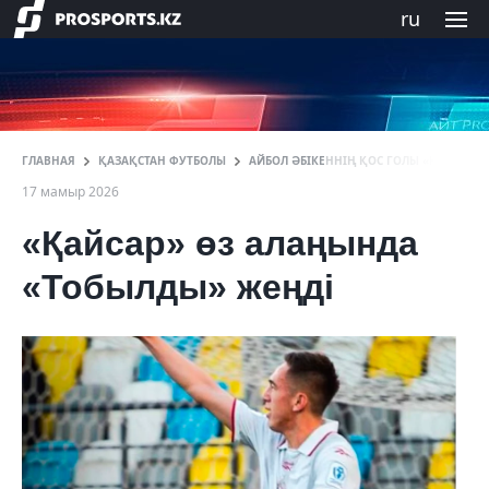
ru
ГЛАВНАЯ
ҚАЗАҚСТАН ФУТБОЛЫ
АЙБОЛ ӘБІКЕННІҢ ҚОС ГОЛЫ «ҚАЙСАРҒА
17 мамыр 2026
«Қайсар» өз алаңында
«Тобылды» жеңді