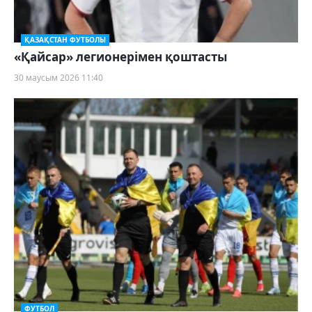
ҚАЗАҚСТАН ФУТБОЛЫ
«Қайсар» легионерімен қоштасты
30 маусым 2026 11:40
ФУТБОЛ