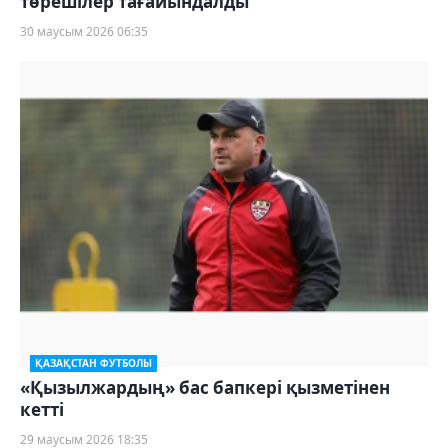
төрешілер тағайындалды
30 маусым 2026 06:35
ҚАЗАҚСТАН ФУТБОЛЫ
«Қызылжардың» бас бапкері қызметінен
кетті
29 маусым 2026 18:35