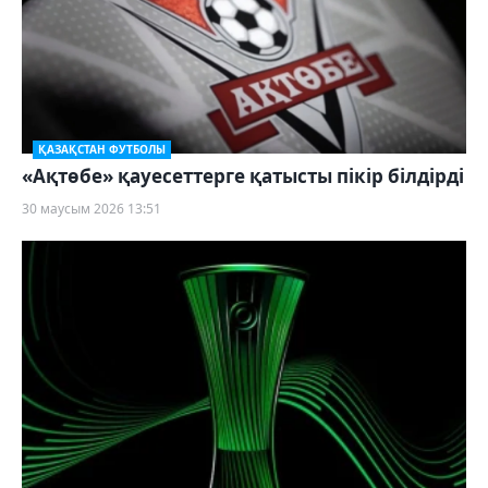
ҚАЗАҚСТАН ФУТБОЛЫ
«Ақтөбе» қауесеттерге қатысты пікір білдірді
30 маусым 2026 13:51