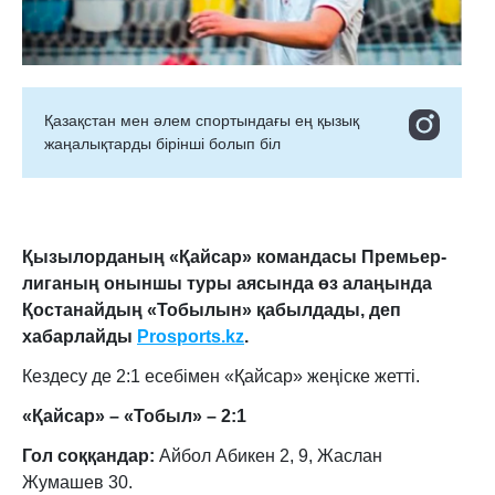
Қазақстан мен әлем спортындағы ең қызық
жаңалықтарды бірінші болып біл
Қызылорданың «Қайсар» командасы Премьер-
лиганың оныншы туры аясында өз алаңында
Қостанайдың «Тобылын» қабылдады, деп
хабарлайды
Prosports.kz
.
Кездесу де 2:1 есебімен «Қайсар» жеңіске жетті.
«Қайсар» – «Тобыл» – 2:1
Гол соққандар:
Айбол Абикен 2, 9, Жаслан
Жумашев 30.