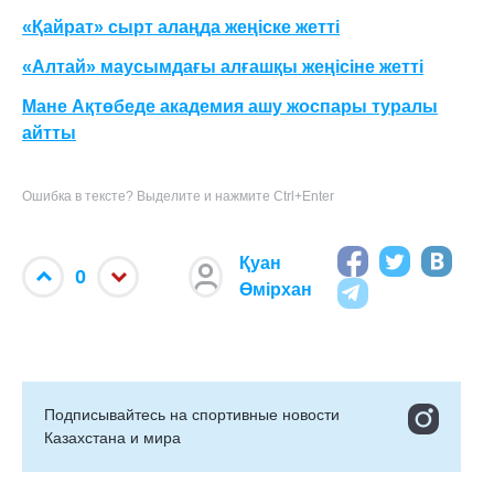
«Қайрат» сырт алаңда жеңіске жетті
«Алтай» маусымдағы алғашқы жеңісіне жетті
Мане Ақтөбеде академия ашу жоспары туралы
айтты
Ошибка в тексте? Выделите и нажмите Ctrl+Enter
Қуан
0
Өмірхан
Подписывайтесь на cпортивные новости
Казахстана и мира