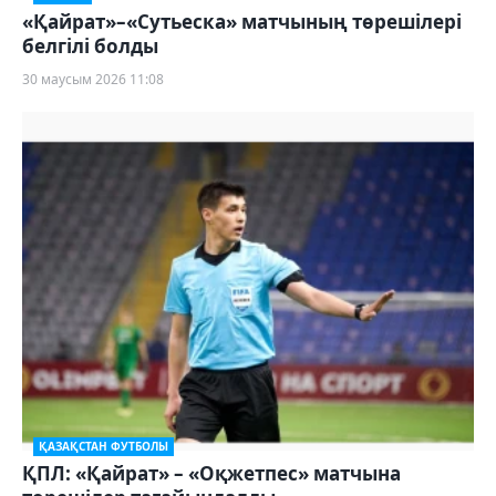
«Қайрат»–«Сутьеска» матчының төрешілері
белгілі болды
30 маусым 2026 11:08
ҚАЗАҚСТАН ФУТБОЛЫ
ҚПЛ: «Қайрат» – «Оқжетпес» матчына