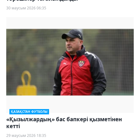
30 маусым 2026 06:35
ҚАЗАҚСТАН ФУТБОЛЫ
«Қызылжардың» бас бапкері қызметінен
кетті
29 маусым 2026 18:35