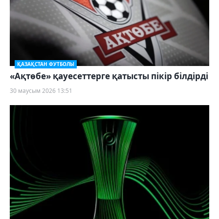
ҚАЗАҚСТАН ФУТБОЛЫ
«Ақтөбе» қауесеттерге қатысты пікір білдірді
30 маусым 2026 13:51