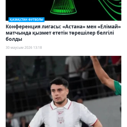
ҚАЗАҚСТАН ФУТБОЛЫ
Конференция лигасы: «Астана» мен «Елімай»
матчында қызмет ететін төрешілер белгілі
болды
30 маусым 2026 13:18