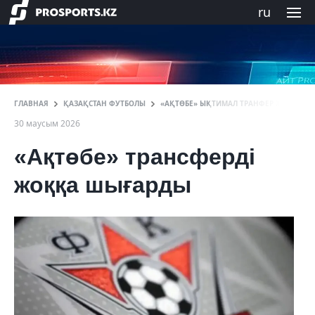
ru
ГЛАВНАЯ
ҚАЗАҚСТАН ФУТБОЛЫ
«АҚТӨБЕ» ЫҚТИМАЛ ТРАНФЕР ЖАЙЛЫ Р
30 маусым 2026
«Ақтөбе» трансферді
жоққа шығарды