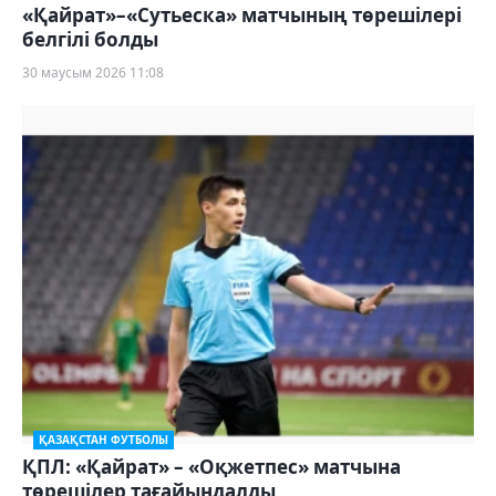
«Қайрат»–«Сутьеска» матчының төрешілері
белгілі болды
30 маусым 2026 11:08
ҚАЗАҚСТАН ФУТБОЛЫ
ҚПЛ: «Қайрат» – «Оқжетпес» матчына
төрешілер тағайындалды