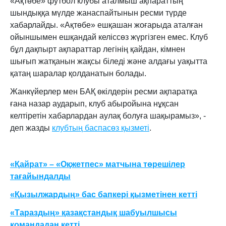
«Ақтөбе» футбол клубы аталмыш ақпараттың
шындыққа мүлде жанаспайтынын ресми түрде
хабарлайды. «Ақтөбе» ешқашан жоғарыда аталған
ойыншымен ешқандай келіссөз жүргізген емес. Клуб
бұл дақпырт ақпараттар легінің қайдан, кімнен
шығып жатқанын жақсы біледі және алдағы уақытта
қатаң шаралар қолданатын болады.
Жанкүйерлер мен БАҚ өкілдерін ресми ақпаратқа
ғана назар аударып, клуб абыройына нұқсан
келтіретін хабарлардан аулақ болуға шақырамыз», -
деп жазды
клубтың баспасөз қызметі
.
«Қайрат» – «Оқжетпес» матчына төрешілер
тағайындалды
«Қызылжардың» бас бапкері қызметінен кетті
«Тараздың» қазақстандық шабуылшысы
командадан кетті