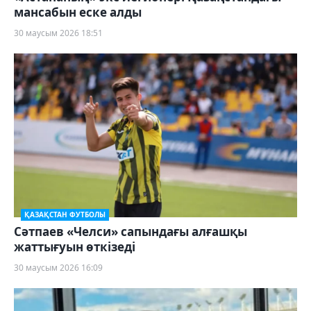
мансабын еске алды
30 маусым 2026 18:51
ҚАЗАҚСТАН ФУТБОЛЫ
Сәтпаев «Челси» сапындағы алғашқы
жаттығуын өткізеді
30 маусым 2026 16:09