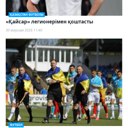
ҚАЗАҚСТАН ФУТБОЛЫ
«Қайсар» легионерімен қоштасты
30 маусым 2026 11:40
ФУТБОЛ