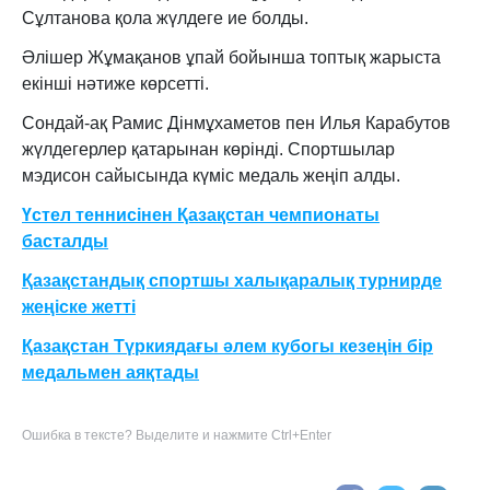
Сұлтанова қола жүлдеге ие болды.
Әлішер Жұмақанов ұпай бойынша топтық жарыста
екінші нәтиже көрсетті.
Сондай-ақ Рамис Дінмұхаметов пен Илья Карабутов
жүлдегерлер қатарынан көрінді. Спортшылар
мэдисон сайысында күміс медаль жеңіп алды.
Үстел теннисінен Қазақстан чемпионаты
басталды
Қазақстандық спортшы халықаралық турнирде
жеңіске жетті
Қазақстан Түркиядағы әлем кубогы кезеңін бір
медальмен аяқтады
Ошибка в тексте? Выделите и нажмите Ctrl+Enter