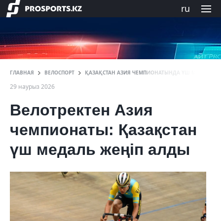
ru
ГЛАВНАЯ
ВЕЛОСПОРТ
ҚАЗАҚСТАН АЗИЯ ЧЕМПИОНАТЫНДА ҮШ МЕДАЛЬ Ж
29 наурыз 2026
Велотректен Азия
чемпионаты: Қазақстан
үш медаль жеңіп алды