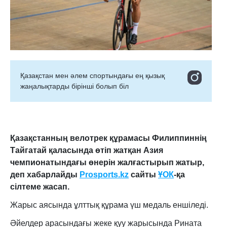
Қазақстан мен әлем спортындағы ең қызық
жаңалықтарды бірінші болып біл
Қазақстанның велотрек құрамасы Филиппиннің
Тайгатай қаласында өтіп жатқан Азия
чемпионатындағы өнерін жалғастырып жатыр,
деп хабарлайды
Prosports.kz
сайты
ҰОК
-қа
сілтеме жасап.
Жарыс аясында ұлттық құрама үш медаль еншіледі.
Әйелдер арасындағы жеке қуу жарысында Рината