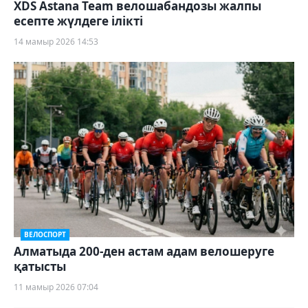
XDS Astana Team велошабандозы жалпы
есепте жүлдеге ілікті
14 мамыр 2026 14:53
ВЕЛОСПОРТ
Алматыда 200-ден астам адам велошеруге
қатысты
11 мамыр 2026 07:04