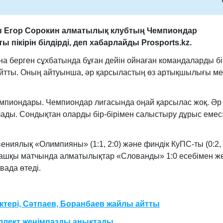
 Егор Сорокин алматылық клубтың Чемпиондар
пікірін білдірді, деп хабарлайды Prosports.kz.
а берген сұхбатында бұған дейін ойнаған командаларды бі
 айтты. Оның айтуынша, әр қарсыластың өз артықшылығы м
емпиондары. Чемпиондар лигасында оңай қарсылас жоқ. Әр
ады. Сондықтан оларды бір-бірімен салыстыру дұрыс емес
ениялық «Олимпияны» (1:1, 2:0) және финдік КуПС-ты (0:2, 
ғашқы матчында алматылықтар «Слованды» 1:0 есебімен же
вада өтеді.
ктері, Сәтпаев, Боранбаев жайлы айтты
ллект жеңімпазды анықтады