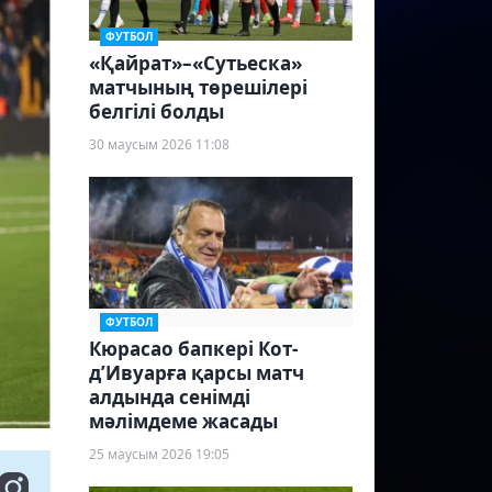
ФУТБОЛ
«Қайрат»–«Сутьеска»
матчының төрешілері
белгілі болды
30 маусым 2026 11:08
ФУТБОЛ
Кюрасао бапкері Кот-
д’Ивуарға қарсы матч
алдында сенімді
мәлімдеме жасады
25 маусым 2026 19:05