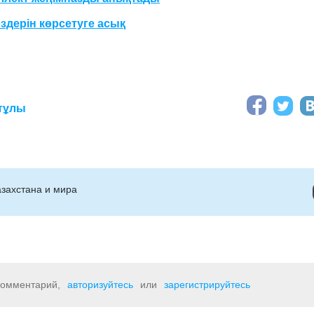
өздерін көрсетуге асық
тұлы
захстана и мира
 комментарий,
авторизуйтесь
или
зарегистрируйтесь