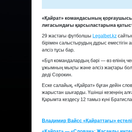
«Қайрат» командасының қорғаушысы
лигасындағы қарсыластарына қатысты 
29 жастағы футболшы
Legalbet.kz
сайтын
бірімен салыстырудың дұрыс еместігін
әлсіз тұсы бар.
«Бұл командалардың бәрі — өз елінің ч
ұжымның мықты және әлсіз жақтары бол
деді Сорокин.
Еске салайық, «Қайрат» бұған дейін слов
жарыстан шығарды. Үшінші кезеңнің ал
Қарымта кездесу 12 тамыз күні Братисла
Владимир Вайсс «Қайраттағы» естелі
«Қайрат» — «Слован»: Жасанды инте