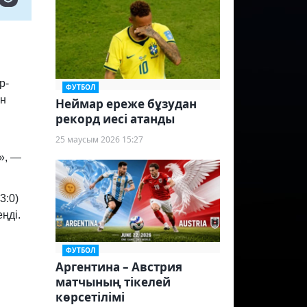
р-
ФУТБОЛ
ен
Неймар ереже бұзудан
рекорд иесі атанды
25 маусым 2026 15:27
», —
3:0)
ңді.
ФУТБОЛ
Аргентина – Австрия
матчының тікелей
көрсетілімі