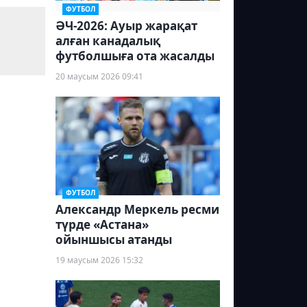
ФУТБОЛ
ӘЧ-2026: Ауыр жарақат
алған канадалық
футболшыға ота жасалды
20 маусым 2026 09:41
ФУТБОЛ
Александр Меркель ресми
түрде «Астана»
ойыншысы атанды
19 маусым 2026 15:32