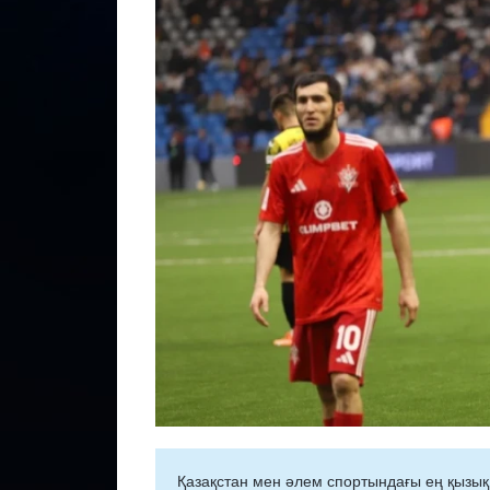
Қазақстан мен әлем спортындағы ең қызық