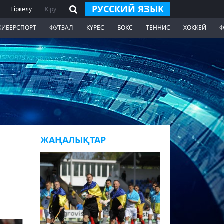
РУССКИЙ ЯЗЫК
Тіркелу
Кіру
КИБЕРСПОРТ
ФУТЗАЛ
КҮРЕС
БОКС
ТЕННИС
ХОККЕЙ
Ф
ЖАҢАЛЫҚТАР