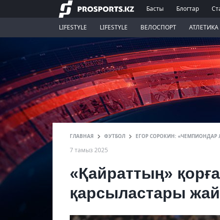
Басты
Блогтар
Ст
LIFESTYLE
LIFESTYLE
ВЕЛОСПОРТ
АТЛЕТИКА
ГЛАВНАЯ
ФУТБОЛ
ЕГОР СОРОКИН: «ЧЕМПИОНДАР
7 тамыз 2025
«Қайраттың» қорғ
қарсыластары жайл