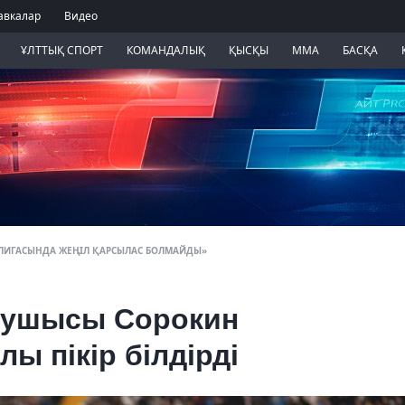
авкалар
Видео
ҰЛТТЫҚ СПОРТ
КОМАНДАЛЫҚ
ҚЫСҚЫ
ММА
БАСҚА
 ЛИГАСЫНДА ЖЕҢІЛ ҚАРСЫЛАС БОЛМАЙДЫ»
аушысы Сорокин
ы пікір білдірді