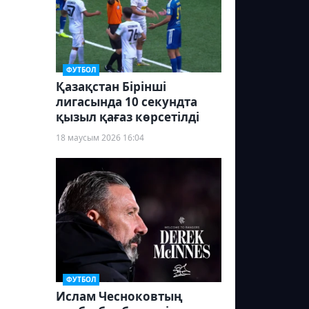
ФУТБОЛ
Қазақстан Бірінші
лигасында 10 секундта
қызыл қағаз көрсетілді
18 маусым 2026 16:04
ФУТБОЛ
Ислам Чесноковтың