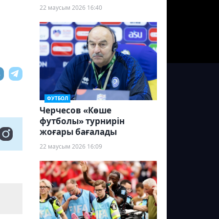
22 маусым 2026 16:40
ФУТБОЛ
Черчесов «Көше
футболы» турнирін
жоғары бағалады
22 маусым 2026 16:09