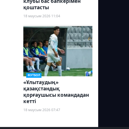
клубы бас бапкерімен
қоштасты
18 маусым 2026 11:04
ФУТБОЛ
«Ұлытаудың»
қазақстандық
қорғаушысы командадан
кетті
18 маусым 2026 07:47