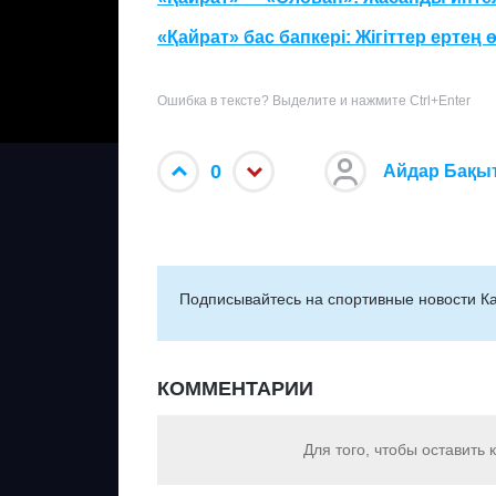
«Қайрат» бас бапкері: Жігіттер ертең 
Ошибка в тексте? Выделите и нажмите Ctrl+Enter
0
Айдар Бақы
Подписывайтесь на cпортивные новости Ка
КОММЕНТАРИИ
Для того, чтобы оставить