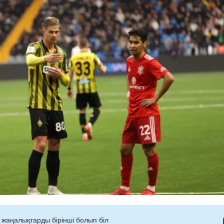
 жаңалықтарды бірінші болып біл