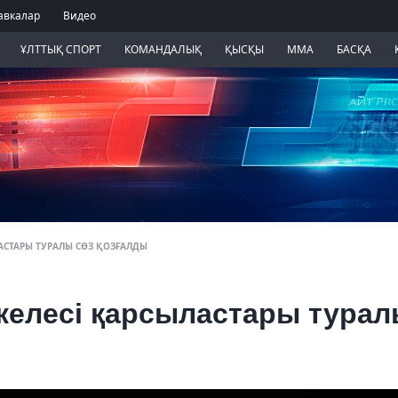
авкалар
Видео
ҰЛТТЫҚ СПОРТ
КОМАНДАЛЫҚ
ҚЫСҚЫ
ММА
БАСҚА
АСТАРЫ ТУРАЛЫ СӨЗ ҚОЗҒАЛДЫ
келесі қарсыластары тура