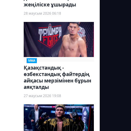
жеңіліске ұшырады
28 маусым 2026 06:18
ММА
Қазақстандық -
өзбекстандық файтердің
айқасы мерзімінен бұрын
аяқталды
27 маусым 2026 19:08