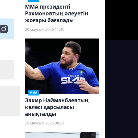
ММА президенті
Рахмоновтың әлеуетін
жоғары бағалады
29 маусым 2026 11:40
ММА
Закир Найманбаевтың
келесі қарсыласы
анықталды
29 маусым 2026 08:21