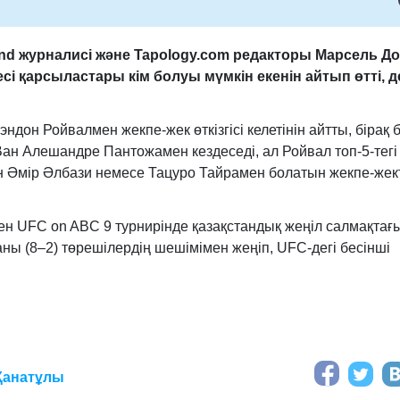
and журналисі және Tapology.com редакторы Марсель 
есі қарсыластары кім болуы мүмкін екенін айтып өтті,
д
н Ройвалмен жекпе-жек өткізгісі келетінін айтты, бірақ 
н Алешандре Пантожамен кездеседі, ал Ройвал топ-5-тегі
н Әмір Әлбази немесе Тацуро Тайрамен болатын жекпе-жек
кен UFC on ABC 9 турнирінде қазақстандық жеңіл салмақтағ
ны (8–2) төрешілердің шешімімен жеңіп, UFC-дегі бесінші
Қанатұлы