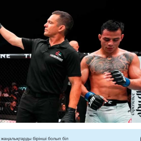
 жаңалықтарды бірінші болып біл