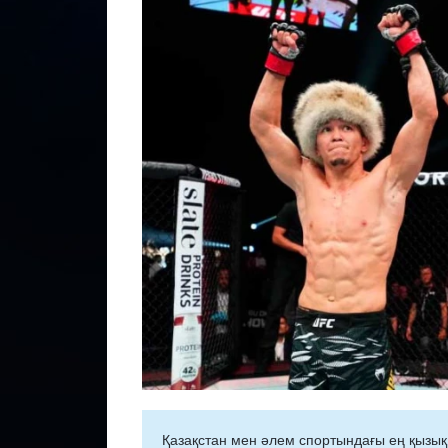
Қазақстан мен әлем спортындағы ең қызық