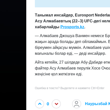
Танымал инсайдер, Eurosport Nederl
Асу Алмабаевтың (22–3) UFC-дегі кел
хабарлайды
Prosports
.
kz
.
— Алмабаев Джошуа Ванмен немесе Брэндо
жақын арада болады деп ойламаймын. Ва
біреумен айқасуы мүмкін. Алмабаев үші
мағыналы болар еді, — деді инсайдер.
Айта кетейік, 27 шілдеде Абу-Дабиде өт
файтер Асу Алмабаев перулік Хосе Очоа
жеңісіне қол жеткізген еді.
Ошибка в тексте? Выделите и нажмите Ctrl+Enter
0
Наурызбай 