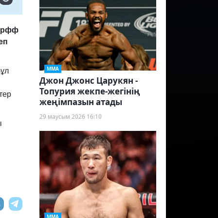
Дорфф
еп
ММА
бұл
Джон Джонс Царукян -
Топурия жекпе-жегінің
тер
жеңімпазын атады
29 маусым 2026 16:10
ы
ММА