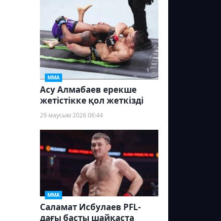
ММА
Асу Алмабаев ерекше
жетістікке қол жеткізді
29 маусым 2026 06:44
ММА
Саламат Исбулаев PFL-
дағы басты шайқаста