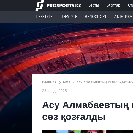
Басты
Блогтар
Ст
LIFESTYLE
LIFESTYLE
ВЕЛОСПОРТ
АТЛЕТИКА
ГЛАВНАЯ
ММА
АСУ АЛМАБАЕВТЫҢ КЕЛЕСІ ҚАРСЫЛ
28 шілде 2025
Асу Алмабаевтың 
сөз қозғалды