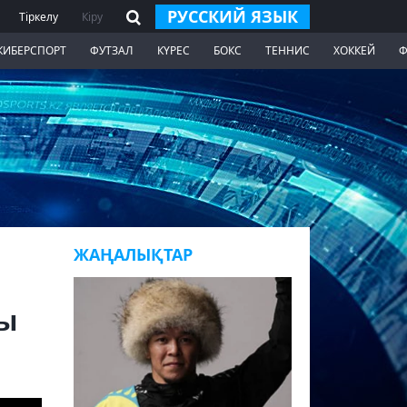
РУССКИЙ ЯЗЫК
Тіркелу
Кіру
КИБЕРСПОРТ
ФУТЗАЛ
КҮРЕС
БОКС
ТЕННИС
ХОККЕЙ
Ф
ЖАҢАЛЫҚТАР
лы