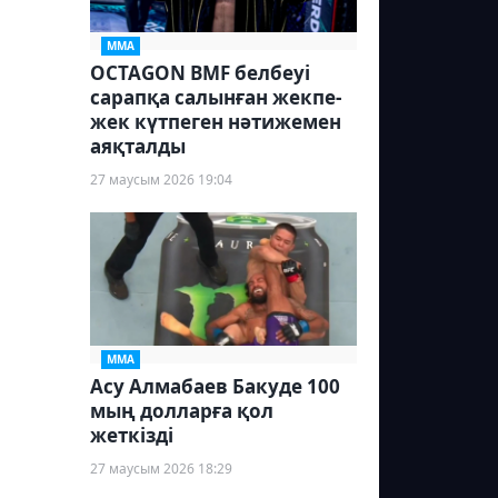
ММА
OCTAGON BMF белбеуі
сарапқа салынған жекпе-
жек күтпеген нәтижемен
аяқталды
27 маусым 2026 19:04
ММА
Асу Алмабаев Бакуде 100
мың долларға қол
жеткізді
27 маусым 2026 18:29