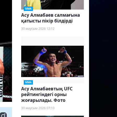
ММА
Асу Алмабаев салмағына
қатысты пікір білдірді
30 маусым 2026 12:12
ММА
Асу Алмабаевтың UFC
рейтингіндегі орны
жоғарылады. Фото
30 маусым 2026 07:10