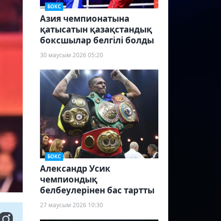
БОКС
Азия чемпионатына
қатысатын қазақстандық
боксшылар белгілі болды
30 маусым 2026 05:20
БОКС
Александр Усик
чемпиондық
белбеулерінен бас тартты
27 маусым 2026 10:30