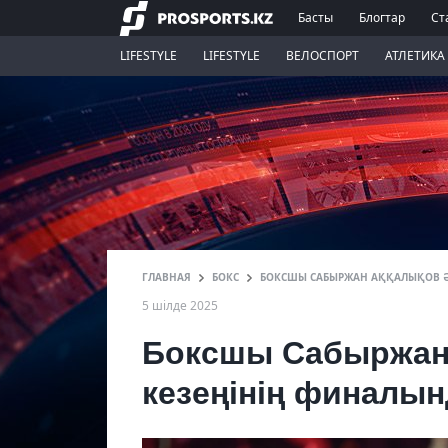
Басты
Блогтар
Ст
LIFESTYLE
LIFESTYLE
ВЕЛОСПОРТ
АТЛЕТИКА
ГЛАВНАЯ
БОКС
БОКСШЫ САБЫРЖАН АҚҚАЛЫҚОВ Ә
5 шілде 2025
Боксшы Сабыржан
кезеңінің финалын