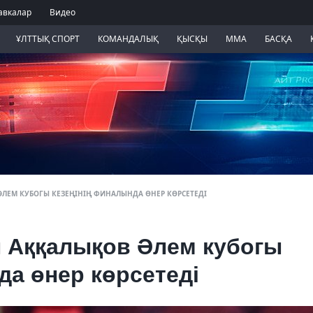
авкалар
Видео
ҰЛТТЫҚ СПОРТ
КОМАНДАЛЫҚ
ҚЫСҚЫ
ММА
БАСҚА
ЛЕМ КУБОГЫ КЕЗЕҢІНІҢ ФИНАЛЫНДА ӨНЕР КӨРСЕТЕДІ
 Аққалықов Әлем кубогы
да өнер көрсетеді