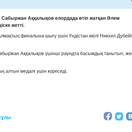
і Сабыржан Аққалықов елордада өтіп жатқан Әлем
ске жетті.
алмақтың финалына шығу үшін Үндістан өкілі Никхил Дубей
Сабыржан Аққалықов үшінші раундта басымдық танытып, жең
 алтын медалі үшін күреседі.
тұлы