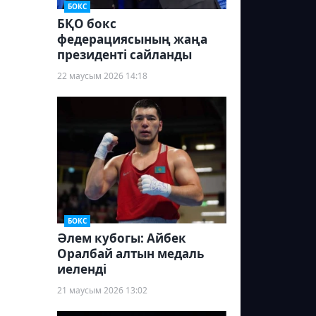
БОКС
БҚО бокс
федерациясының жаңа
президенті сайланды
22 маусым 2026 14:18
БОКС
Әлем кубогы: Айбек
Оралбай алтын медаль
иеленді
21 маусым 2026 13:02