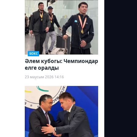
БОКС
Әлем кубогы: Чемпиондар
елге оралды
23 маусым 2026 14:16