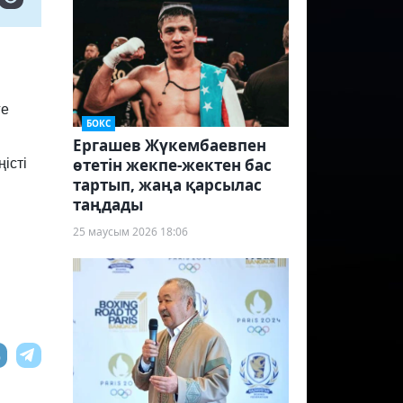
ге
БОКС
Ергашев Жүкембаевпен
өтетін жекпе-жектен бас
істі
тартып, жаңа қарсылас
таңдады
25 маусым 2026 18:06