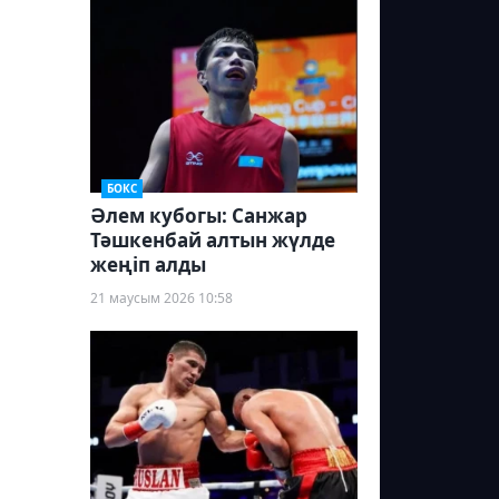
БОКС
Әлем кубогы: Санжар
Тәшкенбай алтын жүлде
жеңіп алды
21 маусым 2026 10:58