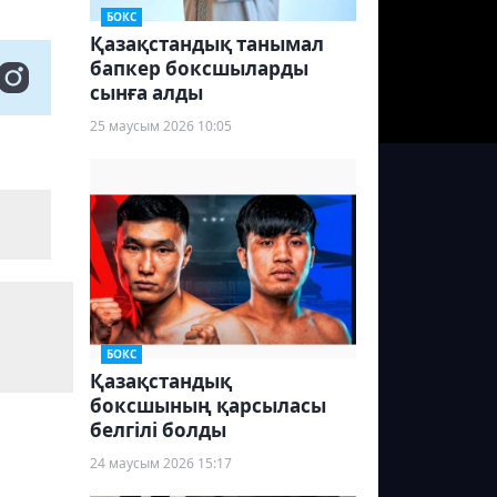
БОКС
Қазақстандық танымал
бапкер боксшыларды
сынға алды
25 маусым 2026 10:05
БОКС
Қазақстандық
боксшының қарсыласы
белгілі болды
24 маусым 2026 15:17