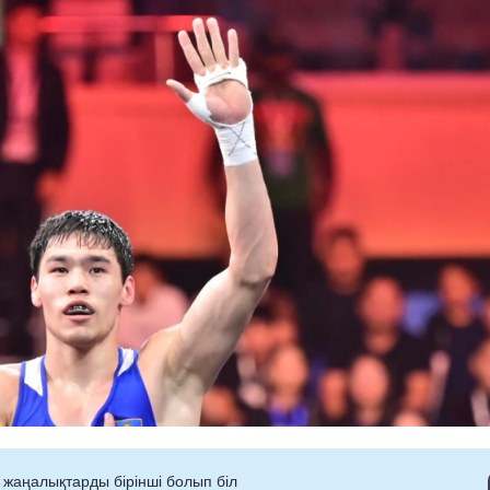
 жаңалықтарды бірінші болып біл