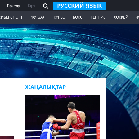
РУССКИЙ ЯЗЫК
Тіркелу
Кіру
КИБЕРСПОРТ
ФУТЗАЛ
КҮРЕС
БОКС
ТЕННИС
ХОККЕЙ
Ф
ЖАҢАЛЫҚТАР