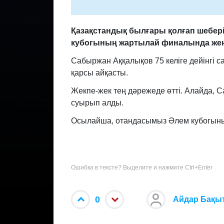
Қазақстандық былғары қолғап шебер
кубогының жартылай финалында жеңі
Сабыржан Аққалықов 75 келіге дейінгі с
қарсы айқасты.
Жекпе-жек тең дәрежеде өтті. Алайда, 
суырып алды.
Осылайша, отандасымыз Әлем кубогының
Ошибка в тексте? Выделите и нажмите Ctrl+Enter
0
Айдар Бақы