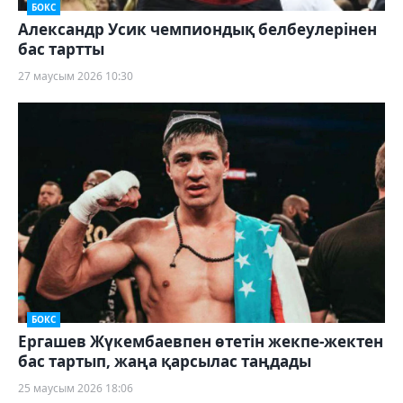
БОКС
Александр Усик чемпиондық белбеулерінен
бас тартты
27 маусым 2026 10:30
БОКС
Ергашев Жүкембаевпен өтетін жекпе-жектен
бас тартып, жаңа қарсылас таңдады
25 маусым 2026 18:06