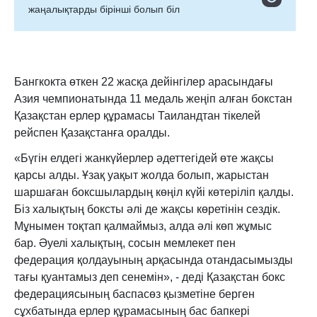
жаңалықтарды бірінші болып біл
Бангкокта өткен 22 жасқа дейінгілер арасындағы
Азия чемпионатында 11 медаль жеңіп алған бокстан
Қазақстан ерлер құрамасы Таиландтан тікелей
рейспен Қазақстанға оралды.
«Бүгін елдегі жанкүйерлер әдеттегідей өте жақсы
қарсы алды. Ұзақ уақыт жолда болып, жарыстан
шаршаған боксшылардың көңіл күйі көтеріліп қалды.
Біз халықтың боксты əлі де жақсы көретінін сездік.
Мұнымен тоқтап қалмаймыз, алда әлі көп жұмыс
бар. Əуелі халықтың, сосын мемлекет пен
федерация қолдауының арқасында отандасымызды
тағы қуантамыз деп сенемін», - деді Қазақстан бокс
федерациясының баспасөз қызметіне берген
сұхбатында ерлер құрамасының бас бапкері