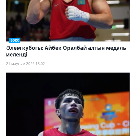
БОКС
Әлем кубогы: Айбек Оралбай алтын медаль
иеленді
21 маусым 2026 13:02