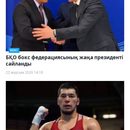
БОКС
БҚО бокс федерациясының жаңа президенті
сайланды
22 маусым 2026 14:18