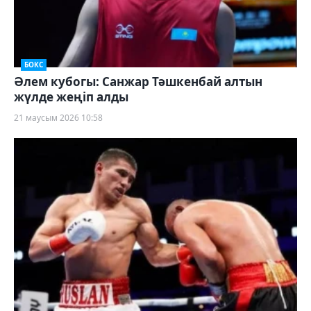
БОКС
Әлем кубогы: Санжар Тәшкенбай алтын
жүлде жеңіп алды
21 маусым 2026 10:58