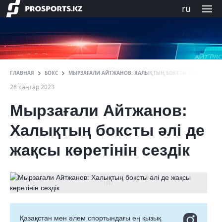
ru
ГЛАВНАЯ
БОКС
МЫРЗАҒАЛИ АЙТЖАНОВ: ХАЛЫҚТЫҢ БОКСТЫ ƏЛІ ДЕ ЖАҚС
28 қаңтар 2023
Мырзағали Айтжанов:
Халықтың боксты əлі де
жақсы көретінін сездік
Қазақстан мен әлем спортындағы ең қызық