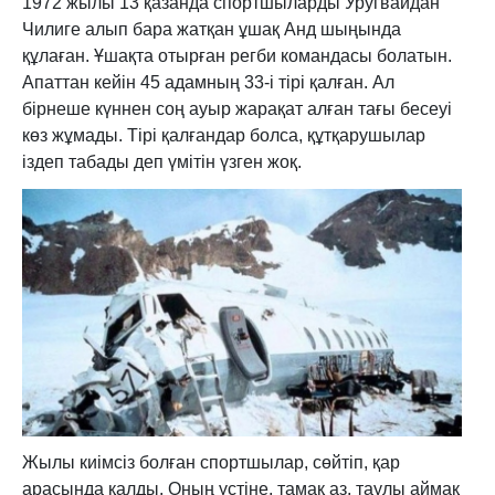
1972 жылы 13 қазанда спортшыларды Уругвайдан
Чилиге алып бара жатқан ұшақ Анд шыңында
құлаған. Ұшақта отырған регби командасы болатын.
Апаттан кейін 45 адамның 33-і тірі қалған. Ал
бірнеше күннен соң ауыр жарақат алған тағы бесеуі
көз жұмады. Тірі қалғандар болса, құтқарушылар
іздеп табады деп үмітін үзген жоқ.
Жылы киімсіз болған спортшылар, сөйтіп, қар
арасында қалды. Оның үстіне, тамақ аз, таулы аймақ