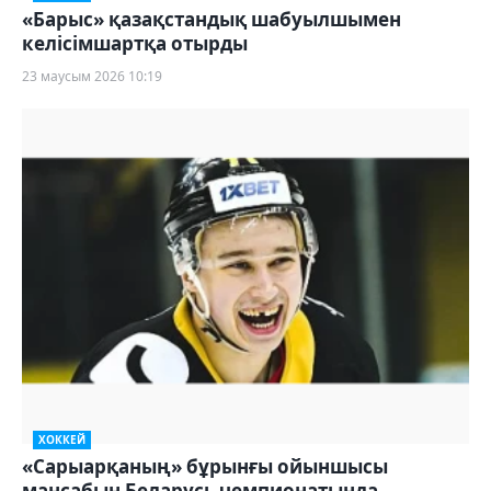
«Барыс» қазақстандық шабуылшымен
келісімшартқа отырды
23 маусым 2026 10:19
ХОККЕЙ
«Сарыарқаның» бұрынғы ойыншысы
мансабын Беларусь чемпионатында