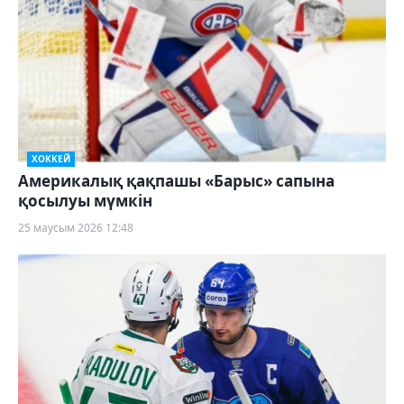
ХОККЕЙ
Америкалық қақпашы «Барыс» сапына
қосылуы мүмкін
25 маусым 2026 12:48