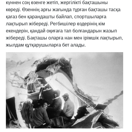
күннен соң өзенге жетіп, жергілікті бақташыны
көреді. Өзеннің арғы жағында тұрған бақташы тасқа
қағаз бен қарандашты байлап, спортшыларға
лақтырып жібереді. Регбишілер өздерінің кім
екендерін, қандай оқиғаға тап болғандарын жазып
жібереді. Бақташы оларға нан мен ірімшік лақтырып,
жылдам құтқарушыларға бет алады.