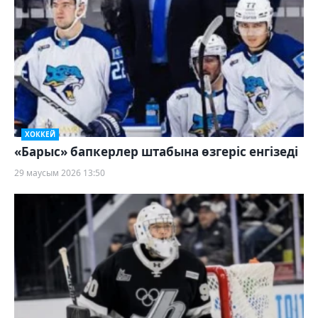
ХОККЕЙ
«Барыс» бапкерлер штабына өзгеріс енгізеді
29 маусым 2026 13:50