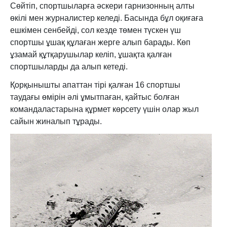
Сөйтіп, спортшыларға әскери гарнизонның алты
өкілі мен журналистер келеді. Басында бұл оқиғаға
ешкімен сенбейді, сол кезде төмен түскен үш
спортшы ұшақ құлаған жерге алып барады. Көп
ұзамай құтқарушылар келіп, ұшақта қалған
спортшыларды да алып кетеді.
Қорқынышты апаттан тірі қалған 16 спортшы
таудағы өмірін әлі ұмытпаған, қайтыс болған
командаластарына құрмет көрсету үшін олар жыл
сайын жиналып тұрады.