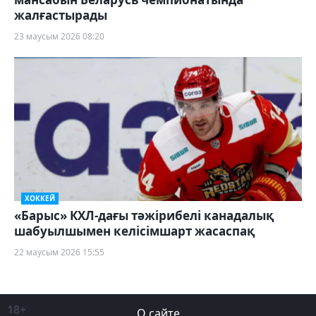
жалғастырады
23 маусым 2026 08:20
ХОККЕЙ
«Барыс» КХЛ-дағы тәжірибелі канадалық
шабуылшымен келісімшарт жасаспақ
22 маусым 2026 15:55
18+
О сайте