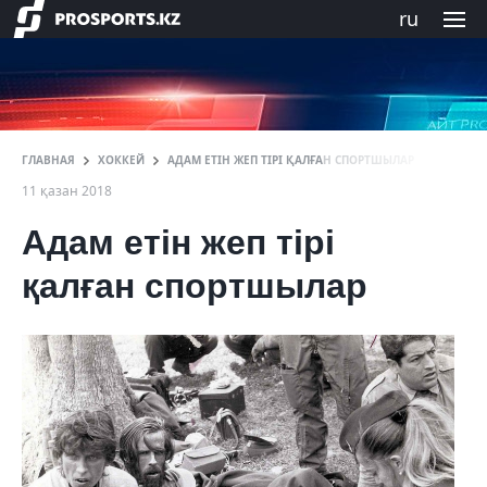
ru
ГЛАВНАЯ
ХОККЕЙ
АДАМ ЕТІН ЖЕП ТІРІ ҚАЛҒАН СПОРТШЫЛАР
11 қазан 2018
Адам етін жеп тірі
қалған спортшылар