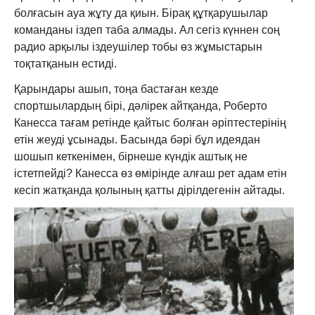
болғасын ауа жұту да қиын. Бірақ құтқарушылар
команданы іздеп таба алмады. Ал сегіз күннен соң
радио арқылы іздеушілер тобы өз жұмыстарын
тоқтатқанын естиді.
Қарындары ашып, тоңа бастаған кезде
спортшылардың бірі, дәлірек айтқанда, Роберто
Канесса тағам ретінде қайтыс болған әріптестерінің
етін жеуді ұсынады. Басында бәрі бұл идеядан
шошып кеткенімен, бірнеше күндік аштық не
істетпейді? Канесса өз өмірінде алғаш рет адам етін
кесіп жатқанда қолының қатты дірілдегенін айтады.