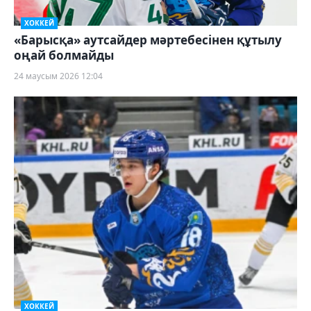
ХОККЕЙ
«Барысқа» аутсайдер мәртебесінен құтылу
оңай болмайды
24 маусым 2026 12:04
ХОККЕЙ