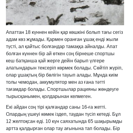
Апаттан 18 күннен кейін қар көшкіні болып тағы сегіз
адам көз жұмады. Қармен оранған ұшақ енді жыли
түсті, ал қайтыс болғандар тамаққа айналды. Апат
болған күннен бір ай өткен соң бірнеше спортшы
кеш батқанша қай жерге дейін барып үлгере
алатындарын тексеріп көрмек болады. Сөйтіп жүріп,
олар ұшақтың бір бөлігін тауып алады. Мұнда киім
толы чемодан, аккумулятор мен аз ғана тәтті
тағамдар болады. Спортшылар рацияны жөндеуге
тырысқанымен, қолдарынан келмеген.
Екі айдан соң тірі қалғандар саны 16-ға жетті.
Олардың үшеуі көмек іздеп, таудан түсіп кетеді. Бұл
12 желтоқсан еді. 10 күн саяхатында 65 шақырымды
артта қалдырған олар тау ағынына тап болады. Бір