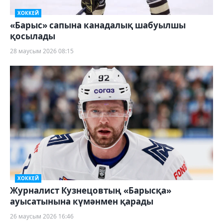
ХОККЕЙ
«Барыс» сапына канадалық шабуылшы
қосылады
28 маусым 2026 08:15
ХОККЕЙ
Журналист Кузнецовтың «Барысқа»
ауысатынына күмәнмен қарады
26 маусым 2026 16:46