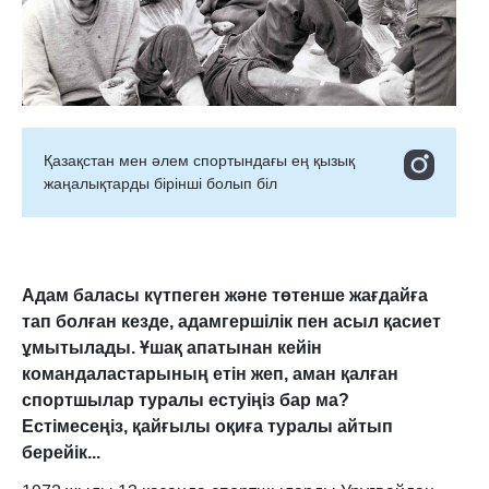
Қазақстан мен әлем спортындағы ең қызық
жаңалықтарды бірінші болып біл
Адам баласы күтпеген және төтенше жағдайға
тап болған кезде, адамгершілік пен асыл қасиет
ұмытылады. Ұшақ апатынан кейін
командаластарының етін жеп, аман қалған
спортшылар туралы естуіңіз бар ма?
Естімесеңіз, қайғылы оқиға туралы айтып
берейік...