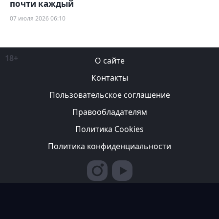
почти каждый
07 июля 2026 06:10
18+
О сайте
Контакты
Пользовательское соглашение
Правообладателям
Политика Cookies
Политика конфиденциальности
Редакция вправе не вступать в переписку с авторами, не
возвращать фотографии и не рецензировать рукописи. За
содержание рекламных публикаций ответственность несет
рекламодатель. Редакция не всегда разделяет мнение авторов.