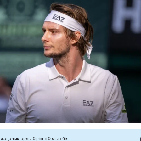
 жаңалықтарды бірінші болып біл