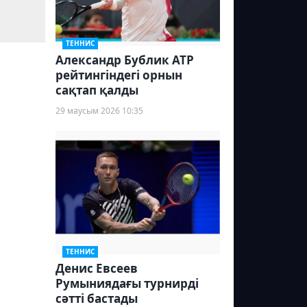
ТЕННИС
Александр Бублик ATP
рейтингіндегі орнын
сақтап қалды
29 маусым 2026 10:35
ТЕННИС
Денис Евсеев
Румыниядағы турнирді
сәтті бастады