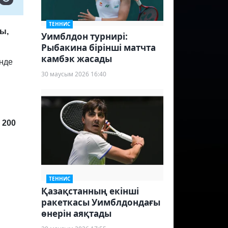
ТЕННИС
ы,
Уимблдон турнирі:
Рыбакина бірінші матчта
камбэк жасады
інде
30 маусым 2026 16:40
 200
ТЕННИС
Қазақстанның екінші
ракеткасы Уимблдондағы
өнерін аяқтады