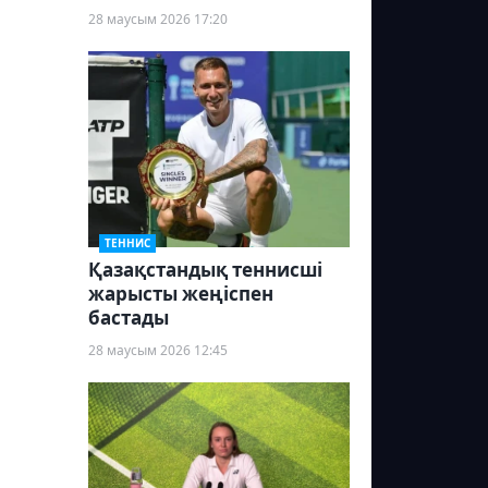
28 маусым 2026 17:20
ТЕННИС
Қазақстандық теннисші
жарысты жеңіспен
бастады
28 маусым 2026 12:45