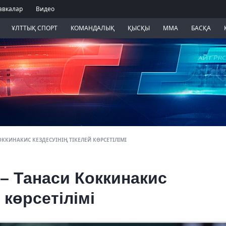
авкалар
Видео
ҰЛТТЫҚ СПОРТ
КОМАНДАЛЫҚ
ҚЫСҚЫ
ММА
БАСҚА
ОККИНАКИС КЕЗДЕСУІНІҢ ТІКЕЛЕЙ КӨРСЕТІЛІМІ
– Танаси Коккинакис
 көрсетілімі