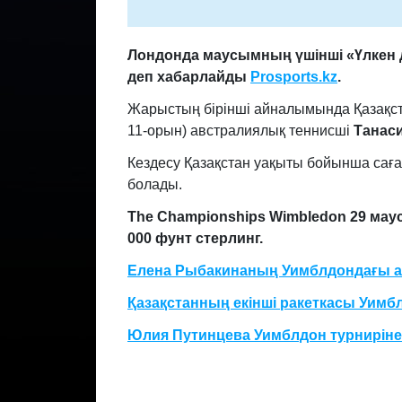
Лондонда маусымның үшінші «Үлкен д
деп хабарлайды
Prosports.kz
.
Жарыстың бірінші айналымында Қазақст
11-орын) австралиялық теннисші
Танас
Кездесу Қазақстан уақыты бойынша сағ
болады.
The Championships Wimbledon 29 маус
000 фунт стерлинг.
Елена Рыбакинаның Уимблдондағы ал
Қазақстанның екінші ракеткасы Уимб
Юлия Путинцева Уимблдон турнирін