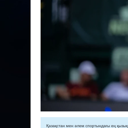
Қазақстан мен әлем спортындағы ең қызық