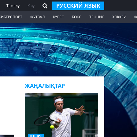
РУССКИЙ ЯЗЫК
Тіркелу
Кіру
КИБЕРСПОРТ
ФУТЗАЛ
КҮРЕС
БОКС
ТЕННИС
ХОККЕЙ
Ф
ЖАҢАЛЫҚТАР
ТЕННИС