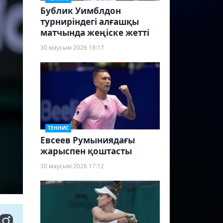
Бублик Уимблдон
турниріндегі алғашқы
матчында жеңіске жетті
30 маусым 2026 18:17
ТЕННИС
Евсеев Румыниядағы
жарыспен қоштасты
30 маусым 2026 17:12