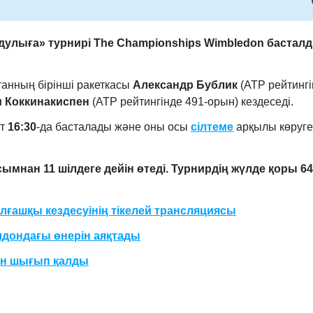
улыға» турнирі The Championships Wimbledon басталд
анның бірінші ракеткасы
Александр Бублик
(ATP рейтинг
и Коккинакиспен
(ATP рейтингінде 491-орын) кездеседі.
ат
16:30
-да басталады және оны осы
сілтеме
арқылы көруге
ымнан 11 шілдеге дейін өтеді. Турнирдің жүлде қоры 64
ғашқы кездесуінің тікелей трансляциясы
лдондағы өнерін аяқтады
ен шығып қалды