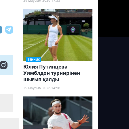
29 маусым 2026 17:55
ТЕННИС
Юлия Путинцева
Уимблдон турнирінен
шығып қалды
29 маусым 2026 14:56