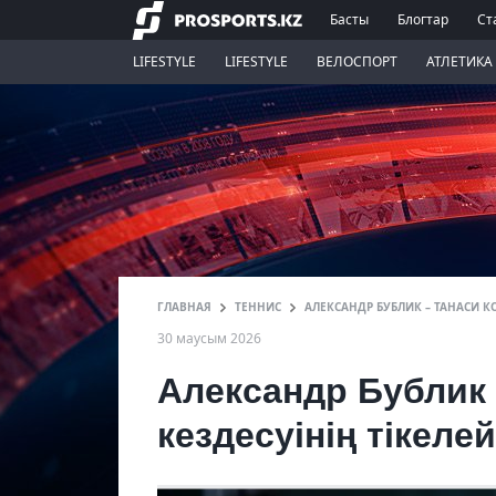
Басты
Блогтар
Ст
LIFESTYLE
LIFESTYLE
ВЕЛОСПОРТ
АТЛЕТИКА
ГЛАВНАЯ
ТЕННИС
АЛЕКСАНДР БУБЛИК – ТАНАСИ К
30 маусым 2026
Александр Бублик 
кездесуінің тікелей