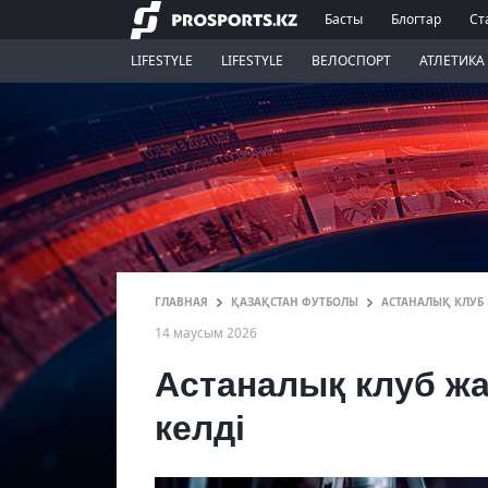
Басты
Блогтар
Ст
LIFESTYLE
LIFESTYLE
ВЕЛОСПОРТ
АТЛЕТИКА
ГЛАВНАЯ
ҚАЗАҚСТАН ФУТБОЛЫ
АСТАНАЛЫҚ КЛУБ
14 маусым 2026
Астаналық клуб ж
келді