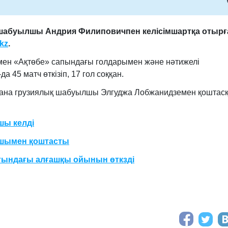
 шабуылшы Андрия Филиповичпен келісімшартқа отыр
kz
.
мен «Ақтөбе» сапындағы голдарымен және нәтижелі
45 матч өткізіп, 17 гол соққан.
ғана грузиялық шабуылшы Элгуджа Лобжанидземен қоштас
шы келді
лшымен қоштасты
ындағы алғашқы ойынын өткзді