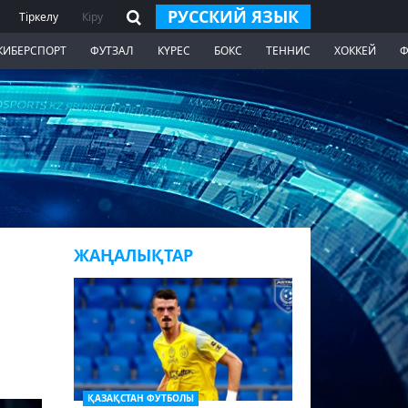
РУССКИЙ ЯЗЫК
Тіркелу
Кіру
КИБЕРСПОРТ
ФУТЗАЛ
КҮРЕС
БОКС
ТЕННИС
ХОККЕЙ
Ф
ЖАҢАЛЫҚТАР
ҚАЗАҚСТАН ФУТБОЛЫ