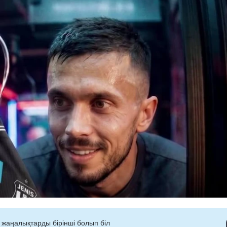
 жаңалықтарды бірінші болып біл