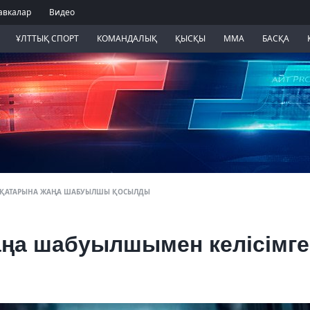
авкалар
Видео
ҰЛТТЫҚ СПОРТ
КОМАНДАЛЫҚ
ҚЫСҚЫ
ММА
БАСҚА
 ҚАТАРЫНА ЖАҢА ШАБУЫЛШЫ ҚОСЫЛДЫ
аңа шабуылшымен келісімге