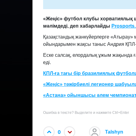
«Жеңіс» футбол клубы хорватиялық
мәлімдеді
, деп хабарлайды
Prosports.
Қазақстандық жанкүйерлерге «Атырау» 
ойындарымен жақсы таныс Андрия ҚПЛ-да 
Еске салсақ, елордалық ұжым жақында 
еді.
ҚПЛ-ға тағы бір бразилиялық футбол
«Жеңіс» тәжірбиелі легионер шабуы
«Астана» ойыншысы әлем чемпионат
Ошибка в тексте? Выделите и нажмите Ctrl+Enter
0
Talshyn