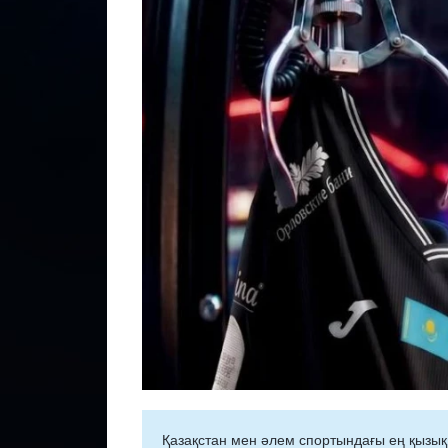
Қазақстан мен әлем спортындағы ең қызық