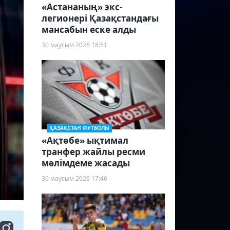
«Астананың» экс-
легионері Қазақстандағы
мансабын еске алды
30 маусым 2026 18:51
ҚАЗАҚСТАН ФУТБОЛЫ
«Ақтөбе» ықтимал
транфер жайлы ресми
мәлімдеме жасады
30 маусым 2026 17:46