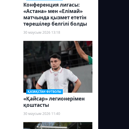
Конференция лигасы:
«Астана» мен «Елімай»
матчында қызмет ететін
төрешілер белгілі болды
30 маусым 2026 13:18
ҚАЗАҚСТАН ФУТБОЛЫ
«Қайсар» легионерімен
қоштасты
30 маусым 2026 11:40