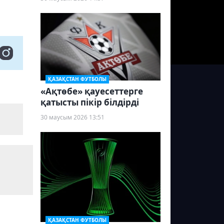
ҚАЗАҚСТАН ФУТБОЛЫ
«Ақтөбе» қауесеттерге
қатысты пікір білдірді
30 маусым 2026 13:51
ҚАЗАҚСТАН ФУТБОЛЫ