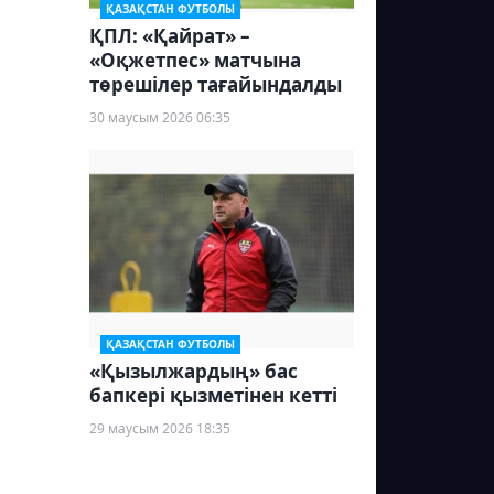
ҚАЗАҚСТАН ФУТБОЛЫ
ҚПЛ: «Қайрат» –
«Оқжетпес» матчына
төрешілер тағайындалды
30 маусым 2026 06:35
ҚАЗАҚСТАН ФУТБОЛЫ
«Қызылжардың» бас
бапкері қызметінен кетті
29 маусым 2026 18:35