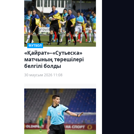
ФУТБОЛ
«Қайрат»–«Сутьеска»
матчының төрешілері
белгілі болды
30 маусым 2026 11:08