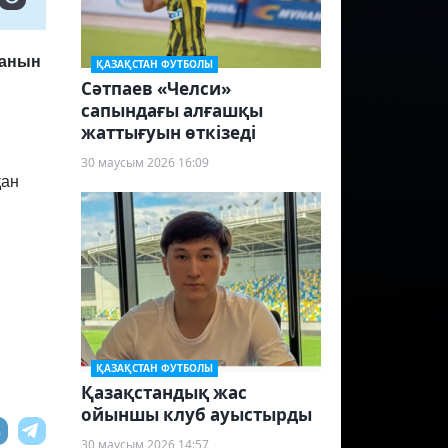
ғанын
ҚАЗАҚСТАН ФУТБОЛЫ
Сәтпаев «Челси»
сапындағы алғашқы
жаттығуын өткізеді
30 маусым 2026 16:09
қан
ҚАЗАҚСТАН ФУТБОЛЫ
Қазақстандық жас
ойыншы клуб ауыстырды
30 маусым 2026 14:57