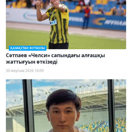
ҚАЗАҚСТАН ФУТБОЛЫ
Сәтпаев «Челси» сапындағы алғашқы
жаттығуын өткізеді
30 маусым 2026 16:09