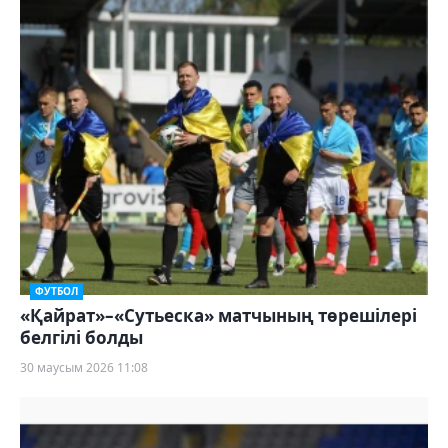
ФУТБОЛ
«Қайрат»–«Сутьеска» матчының төрешілері
белгілі болды
30 маусым 2026 11:08