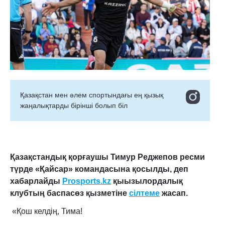
Қазақстан мен әлем спортындағы ең қызық
жаңалықтарды бірінші болып біл
Қазақстандық қорғаушы Тимур Реджепов ресми
түрде «Қайсар» командасына қосылды, деп
хабарлайды
Prosports.kz
қыызылордалық
клубтың баспасөз қызметіне
сілтеме
жасап.
«Қош келдің, Тима!