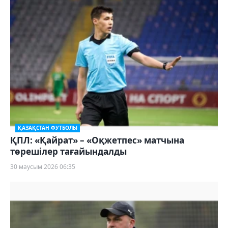
ҚАЗАҚСТАН ФУТБОЛЫ
ҚПЛ: «Қайрат» – «Оқжетпес» матчына
төрешілер тағайындалды
30 маусым 2026 06:35