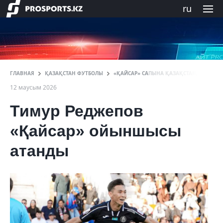
ru
ГЛАВНАЯ
ҚАЗАҚСТАН ФУТБОЛЫ
«ҚАЙСАР» САПЫНА ҚАЗАҚСТАНДЫҚ ҚО
12 маусым 2026
Тимур Реджепов
«Қайсар» ойыншысы
атанды