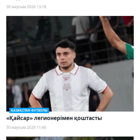
30 маусым 2026 13:18
ҚАЗАҚСТАН ФУТБОЛЫ
«Қайсар» легионерімен қоштасты
30 маусым 2026 11:40