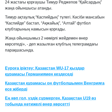
24 жастағы қорғаушы Тимур Реджепов “Қайсардың”
жаңа ойыншысы атанды.
Тимур ақтаулық “Каспийдың” түлегі. Кәсіби мансабын
“Каспийде” бастап, “Ақжайық”, “Алтай” футбол
клубтарының намысын қорғады.
Жаңа ойыншымыз 2 нөмірлі жейдемен өнер
көрсетеді», - деп жазылған клубтың телеграмдағы
парақшасында.
Еуроға іріктеу: Қазақстан WU-17 қыздар
құрамасы Германиямен кездеседі
Қазақстан құрамасы он футболшымен Венгрияға
есе жіберді
Ең көп гол, үздік сұрмерген. Қазақстан U19 өз
тобында нәтижелі өнер көрсетті