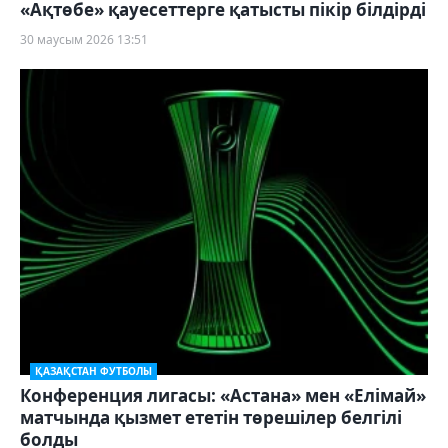
«Ақтөбе» қауесеттерге қатысты пікір білдірді
30 маусым 2026 13:51
ҚАЗАҚСТАН ФУТБОЛЫ
Конференция лигасы: «Астана» мен «Елімай»
матчында қызмет ететін төрешілер белгілі
болды