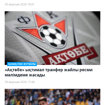
30 маусым 2026 18:51
ҚАЗАҚСТАН ФУТБОЛЫ
«Ақтөбе» ықтимал транфер жайлы ресми
мәлімдеме жасады
30 маусым 2026 17:46