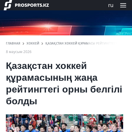
ru
ГЛАВНАЯ
ХОККЕЙ
ҚАЗАҚСТАН ХОККЕЙ ҚҰРАМАСЫ РЕЙТИНГТЕГІ ОРНЫН 
8 маусым 2026
Қазақстан хоккей
құрамасының жаңа
рейтингтегі орны белгілі
болды