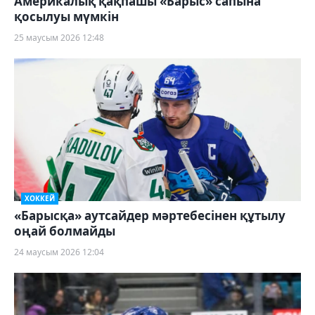
Америкалық қақпашы «Барыс» сапына
қосылуы мүмкін
25 маусым 2026 12:48
ХОККЕЙ
«Барысқа» аутсайдер мәртебесінен құтылу
оңай болмайды
24 маусым 2026 12:04