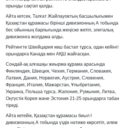
орынды сақтап қалды.
Айта кетсек, Талғат Жайлауовтың басшылығымен
Қазақстан құрамасы бірінші дивизионның А тобында
бес ойынның барлығында жеңіске жетіп, элиталық
дивизионға жолдама алды.
Рейтингте Швейцария көш бастап тұрса, одан кейінгі
орындарға Канада мен АҚШ жайғасқан.
Сондай-ақ алғашқы жиырма құрама арасында
Финляндия, Швеция, Чехия, Германия, Словакия,
Латвия, Дания, Норвегия, Аустрия, Словения,
Франция, Италия, Мажарстан, Ұлыбритания,
Украина, Польша тұрса, Жапония, Румыния, Литва,
Оңтүстік Корея және Эстония 21-25 орындарға табан
тіреді.
Айта кетейік, Қазақстан құрамасы биыл І
дивизионның А тобында үздік нәтиже көрсетіп, әлем