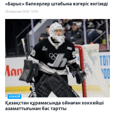
«Барыс» бапкерлер штабына өзгеріс енгізеді
29 маусым 2026 13:50
ХОККЕЙ
Қазақстан құрамасында ойнаған хоккейші
азаматтығынан бас тартты