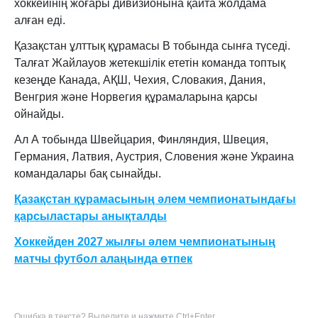
хоккейінің жоғары дивизионына қайта жолдама
алған еді.
Қазақстан ұлттық құрамасы В тобында сынға түседі.
Талғат Жайлауов жетекшілік ететін команда топтық
кезеңде Канада, АҚШ, Чехия, Словакия, Дания,
Венгрия және Норвегия құрамаларына қарсы
ойнайды.
Ал А тобында Швейцария, Финляндия, Швеция,
Германия, Латвия, Аустрия, Словения және Украина
командалары бақ сынайды.
Қазақстан құрамасының әлем чемпионатындағы
қарсыластары анықталды
Хоккейден 2027 жылғы әлем чемпионатының
матчы футбол алаңында өтпек
Ошибка в тексте? Выделите и нажмите Ctrl+Enter