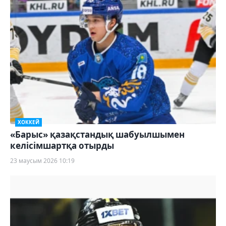
ХОККЕЙ
«Барыс» қазақстандық шабуылшымен
келісімшартқа отырды
23 маусым 2026 10:19