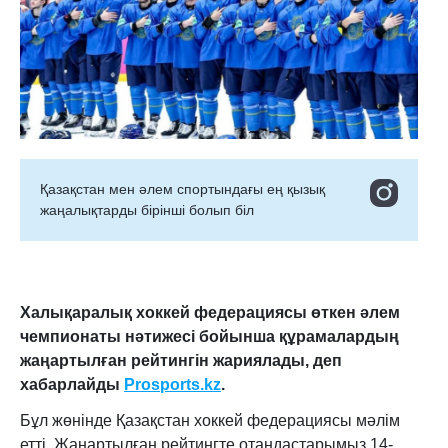
Қазақстан мен әлем спортындағы ең қызық
жаңалықтарды бірінші болып біл
Халықаралық хоккей федерациясы өткен әлем
чемпионаты нәтижесі бойынша құрамалардың
жаңартылған рейтингін жариялады, деп
хабарлайды
Prosports.kz
.
Бұл жөнінде Қазақстан хоккей федерациясы мәлім
етті.
Жаңартылған рейтингте отандастарымыз 14-