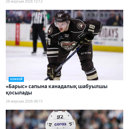
28 маусым 2026 12:12
ХОККЕЙ
«Барыс» сапына канадалық шабуылшы
қосылады
28 маусым 2026 08:15