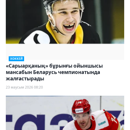
ХОККЕЙ
«Сарыарқаның» бұрынғы ойыншысы
мансабын Беларусь чемпионатында
жалғастырады
23 маусым 2026 08:20