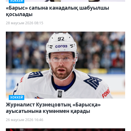
ХОККЕЙ
«Барыс» сапына канадалық шабуылшы
қосылады
28 маусым 2026 08:15
ХОККЕЙ
Журналист Кузнецовтың «Барысқа»
ауысатынына күмәнмен қарады
26 маусым 2026 16:46