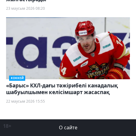
23 маусым 2026 08:20
ХОККЕЙ
«Барыс» КХЛ-дағы тәжірибелі канадалық
шабуылшымен келісімшарт жасаспақ
22 маусым 2026 15:55
18+
О сайте