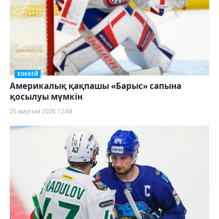
ХОККЕЙ
Америкалық қақпашы «Барыс» сапына
қосылуы мүмкін
25 маусым 2026 12:48