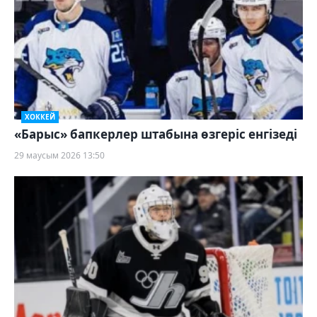
ХОККЕЙ
«Барыс» бапкерлер штабына өзгеріс енгізеді
29 маусым 2026 13:50