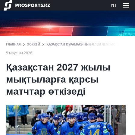
ru
ГЛАВНАЯ
ХОККЕЙ
ҚАЗАҚСТАН ҚҰРАМАСЫНЫҢ ӘЛЕМ ЧЕМПИОНАТЫНДАҒЫ
5 маусым 2026
Қазақстан 2027 жылы
мықтыларға қарсы
матчтар өткізеді