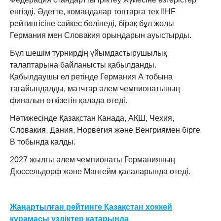
енгізді. Әдетте, командалар топтарға тек IIHF
рейтингісіне сәйкес бөлінеді, бірақ бұл жолы
Германия мен Словакия орындарын ауыстырды.
Бұл шешім турнирдің ұйымдастырушылық
талаптарына байланысты қабылданды.
Қабылдаушы ел ретінде Германия А тобына
тағайындалды, матчтар әлем чемпионатының
финалын өткізетін қалада өтеді.
Нәтижесінде Қазақстан Канада, АҚШ, Чехия,
Словакия, Дания, Норвегия және Венгриямен бірге
В тобында қалды.
2027 жылғы әлем чемпионаты Германияның
Дюссельдорф және Мангейм қалаларында өтеді.
Жаңартылған рейтинге Қазақстан хоккей
құрамасы үздіктер қатарында