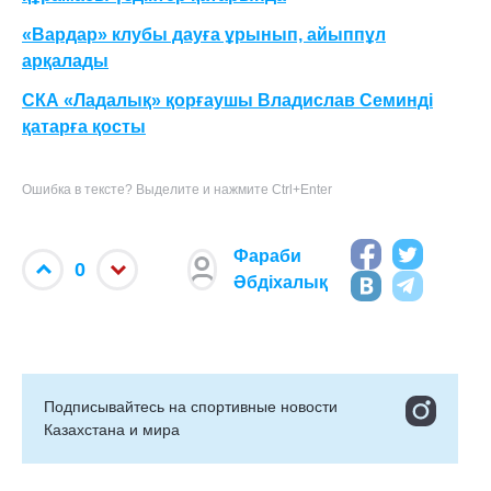
«Вардар» клубы дауға ұрынып, айыппұл
арқалады
СКА «Ладалық» қорғаушы Владислав Семинді
қатарға қосты
Ошибка в тексте? Выделите и нажмите Ctrl+Enter
Фараби
0
Әбдіхалық
Подписывайтесь на cпортивные новости
Казахстана и мира