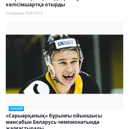
келісімшартқа отырды
23 маусым 2026 10:19
ХОККЕЙ
«Сарыарқаның» бұрынғы ойыншысы
мансабын Беларусь чемпионатында
жалғастырады