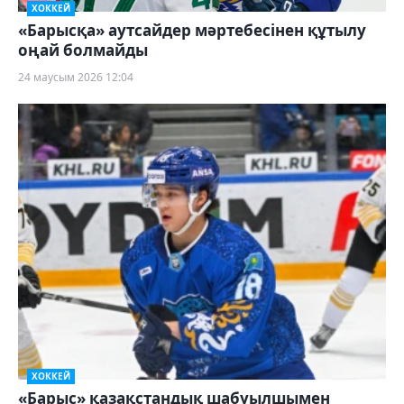
ХОККЕЙ
«Барысқа» аутсайдер мәртебесінен құтылу
оңай болмайды
24 маусым 2026 12:04
ХОККЕЙ
«Барыс» қазақстандық шабуылшымен