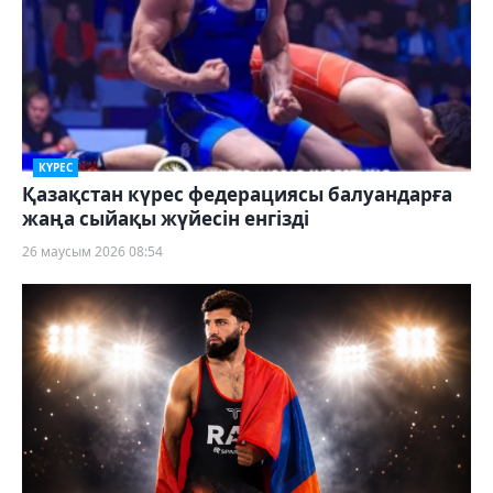
КҮРЕС
Қазақстан күрес федерациясы балуандарға
жаңа сыйақы жүйесін енгізді
26 маусым 2026 08:54