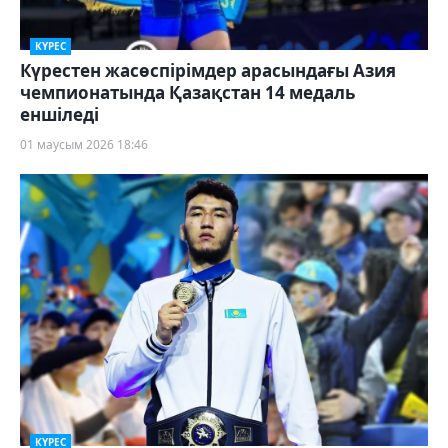
КҮРЕС
Күрестен жасөспірімдер арасындағы Азия
чемпионатында Қазақстан 14 медаль
еншіледі
01 маусым 2026 18:46
КҮРЕС