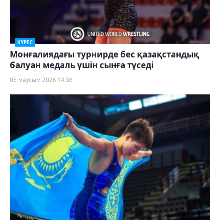
КҮРЕС
Монғалиядағы турнирде бес қазақстандық
балуан медаль үшін сынға түседі
05 маусым 2026 14:36