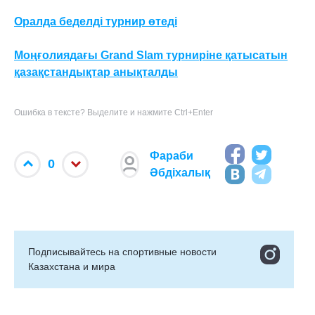
Оралда беделді турнир өтеді
Моңғолиядағы Grand Slam турниріне қатысатын
қазақстандықтар анықталды
Ошибка в тексте? Выделите и нажмите Ctrl+Enter
Фараби
0
Әбдіхалық
Подписывайтесь на cпортивные новости
Казахстана и мира