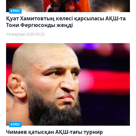
КҮРЕС
Қуат Хамитовтың келесі қарсыласы АҚШ-та
Тони Фергюсонды жеңді
14 маусым 2026 05:22
КҮРЕС
Чимаев қатысқан АҚШ-тағы турнир