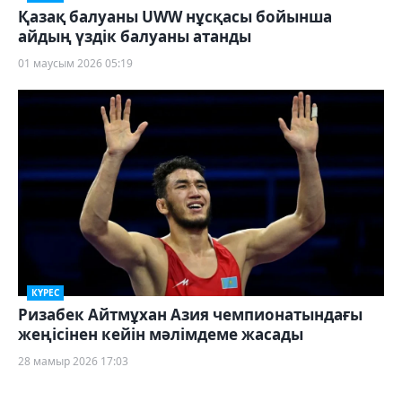
Қазақ балуаны UWW нұсқасы бойынша
айдың үздік балуаны атанды
01 маусым 2026 05:19
КҮРЕС
Ризабек Айтмұхан Азия чемпионатындағы
жеңісінен кейін мәлімдеме жасады
28 мамыр 2026 17:03