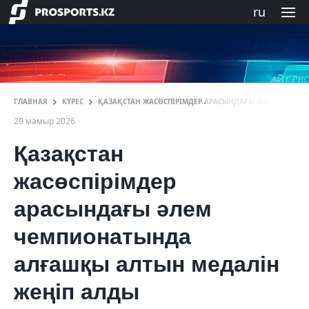
ru
ГЛАВНАЯ
КҮРЕС
ҚАЗАҚСТАН ЖАСӨСПІРІМДЕР АРАСЫНДАҒЫ ӘЛЕМ ЧЕМПИ
29 мамыр 2026
Қазақстан
жасөспірімдер
арасындағы әлем
чемпионатында
алғашқы алтын медалін
жеңіп алды