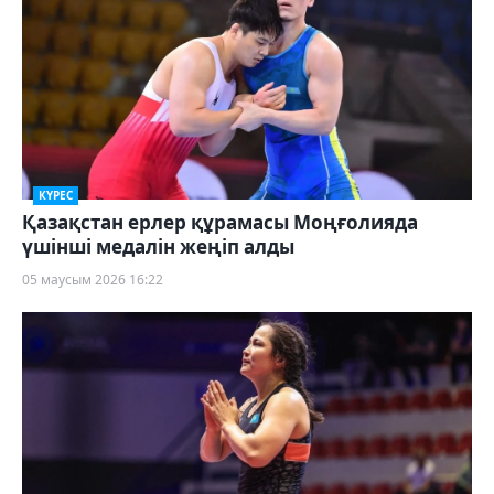
КҮРЕС
Қазақстан ерлер құрамасы Моңғолияда
үшінші медалін жеңіп алды
05 маусым 2026 16:22