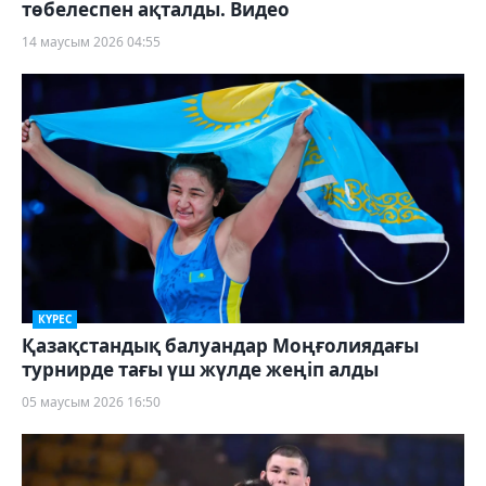
төбелеспен ақталды. Видео
14 маусым 2026 04:55
КҮРЕС
Қазақстандық балуандар Моңғолиядағы
турнирде тағы үш жүлде жеңіп алды
05 маусым 2026 16:50