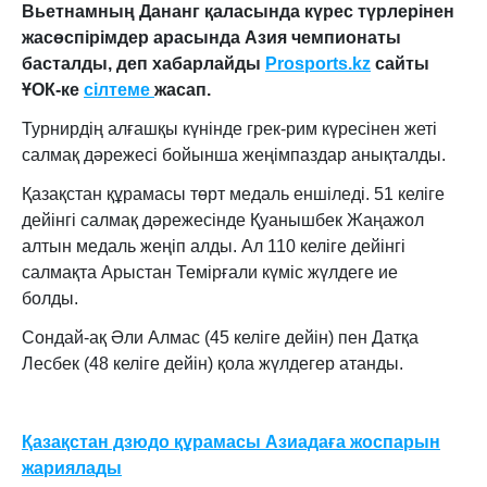
Вьетнамның Дананг қаласында күрес түрлерінен
жасөспірімдер арасында Азия чемпионаты
басталды, деп хабарлайды
Prosports.kz
сайты
ҰОК-ке
сілтеме
жасап.
Турнирдің алғашқы күнінде грек-рим күресінен жеті
салмақ дәрежесі бойынша жеңімпаздар анықталды.
Қазақстан құрамасы төрт медаль еншіледі. 51 келіге
дейінгі салмақ дәрежесінде Қуанышбек Жаңажол
алтын медаль жеңіп алды. Ал 110 келіге дейінгі
салмақта Арыстан Темірғали күміс жүлдеге ие
болды.
Сондай-ақ Әли Алмас (45 келіге дейін) пен Датқа
Лесбек (48 келіге дейін) қола жүлдегер атанды.
Қазақстан дзюдо құрамасы Азиадаға жоспарын
жариялады