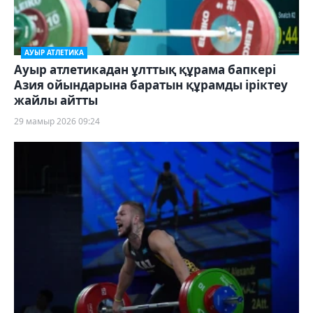
АУЫР АТЛЕТИКА
Ауыр атлетикадан ұлттық құрама бапкері
Азия ойындарына баратын құрамды іріктеу
жайлы айтты
29 мамыр 2026 09:24