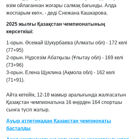
өзім ойлағаннан жоғары салмақ бағынды. Алда
жоспарым көп», - деді Снежана Кашкарова.
2025 жылғы Қазақстан чемпионатының
көрсеткіші:
1-орын. Әсемай Шукурбаева (Алматы обл) - 172 келі
(77+95)
2-орын. Нұрсезім Абатқызы (Ұлытау обл) - 169 келі
(73+96)
3-орын. Елена Щуклина (Ақмола обл) - 162 келі
(71+91).
Айта кетейік, 12-18 мамыр аралығында жалғасатын
Қазақстан чемпионатына 16 өңірден 164 спортшы
сынға түсіп жатыр.
Ауыр атлетикадан Қазақстан чемпионаты
басталды