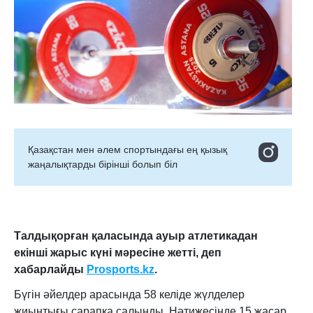
Қазақстан мен әлем спортындағы ең қызық
жаңалықтарды бірінші болып біл
Талдықорған қаласында ауыр атлетикадан
екінші жарыс күні мәресіне жетті
, деп
хабарлайды
Prosports
.
kz
.
Бүгін әйелдер арасында 58 келіде жүлделер
жиынтығы сарапқа салынды. Нәтижесінде 15 жасар