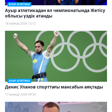
АУЫР АТЛЕТИКА
Ауыр атлетикадан ел чемпионатында Жетісу
облысы үздік атанды
18 мамыр 2026 12:12
АУЫР АТЛЕТИКА
Денис Уланов спорттағы мансабын аяқтады
17 мамыр 2026 09:34