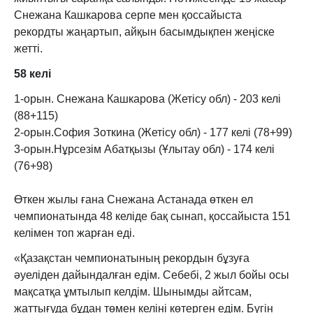
Снежана Кашкарова серпе мен қоссайыста
рекордты жаңартып, айқын басымдықпен жеңіске
жетті.
58 келі
1-орын. Снежана Кашкарова (Жетісу обл) - 203 келі
(88+115)
2-орын.София Зоткина (Жетісу обл) - 177 келі (78+99)
3-орын.Нұрсезім Абатқызы (Ұлытау обл) - 174 келі
(76+98)
Өткен жылы ғана Снежана Астанада өткен ел
чемпионатында 48 келіде бақ сынап, қоссайыста 151
келімен топ жарған еді.
«Қазақстан чемпионатының рекордын бұзуға
әуеліден дайындалған едім. Себебі, 2 жыл бойы осы
мақсатқа ұмтылып келдім. Шынымды айтсам,
жаттығуда бұдан төмен келіні көтерген едім. Бүгін