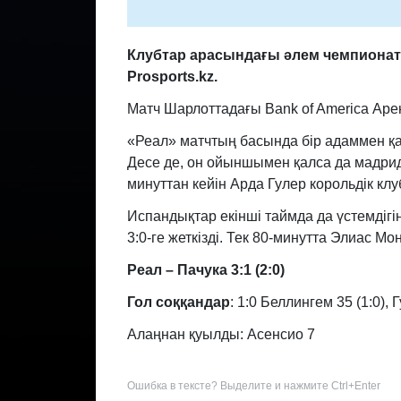
Клубтар арасындағы әлем чемпионаты
Prosports.kz.
Матч Шарлоттадағы Bank of America Арен
«Реал» матчтың басында бір адаммен қа
Десе де, он ойыншымен қалса да мадридт
минуттан кейін Арда Гулер корольдік кл
Испандықтар екінші таймда да үстемдігі
3:0-ге жеткізді. Тек 80-минутта Элиас М
Реал – Пачука 3:1 (2:0)
Гол соққандар
: 1:0 Беллингем 35 (1:0), 
Алаңнан қуылды: Асенсио 7
Ошибка в тексте? Выделите и нажмите Ctrl+Enter