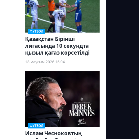
ФУТБОЛ
Қазақстан Бірінші
лигасында 10 секундта
қызыл қағаз көрсетілді
18 маусым 2026 16:04
ФУТБОЛ
Ислам Чесноковтың