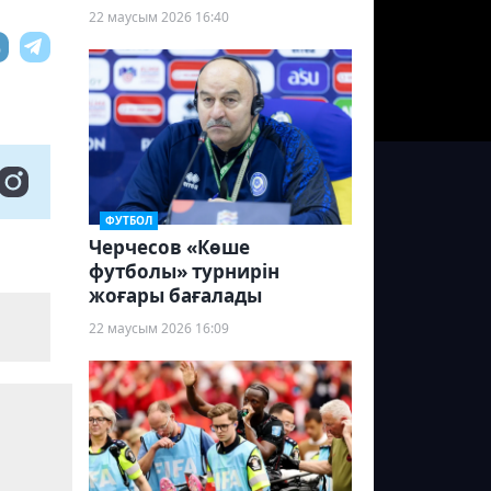
22 маусым 2026 16:40
ФУТБОЛ
Черчесов «Көше
футболы» турнирін
жоғары бағалады
22 маусым 2026 16:09