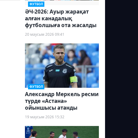
ФУТБОЛ
ӘЧ-2026: Ауыр жарақат
алған канадалық
футболшыға ота жасалды
20 маусым 2026 09:41
ФУТБОЛ
Александр Меркель ресми
түрде «Астана»
ойыншысы атанды
19 маусым 2026 15:32