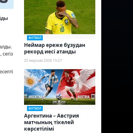
айды
ФУТБОЛ
Неймар ереже бұзудан
алды.
рекорд иесі атанды
 сегіз
25 маусым 2026 15:27
есепті
ФУТБОЛ
Аргентина – Австрия
матчының тікелей
көрсетілімі