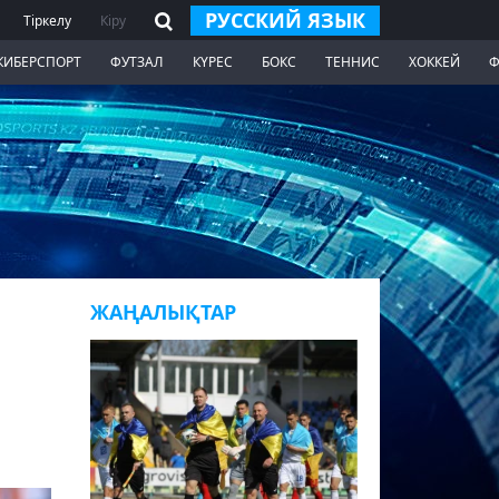
РУССКИЙ ЯЗЫК
Тіркелу
Кіру
КИБЕРСПОРТ
ФУТЗАЛ
КҮРЕС
БОКС
ТЕННИС
ХОККЕЙ
Ф
ЖАҢАЛЫҚТАР