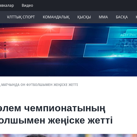
авкалар
Видео
ҰЛТТЫҚ СПОРТ
КОМАНДАЛЫҚ
ҚЫСҚЫ
ММА
БАСҚА
 МАТЧЫНДА ОН ФУТБОЛШЫМЕН ЖЕҢІСКЕ ЖЕТТІ
 әлем чемпионатының
олшымен жеңіске жетті