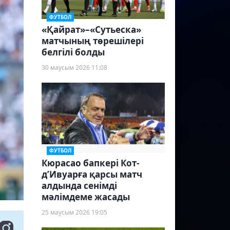
ФУТБОЛ
«Қайрат»–«Сутьеска»
матчының төрешілері
белгілі болды
30 маусым 2026 11:08
ФУТБОЛ
Кюрасао бапкері Кот-
д’Ивуарға қарсы матч
алдында сенімді
мәлімдеме жасады
25 маусым 2026 19:05