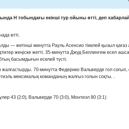
нда H тобындағы екінші тур ойыны өтті, деп хабарл
ада өтті.
лды — жетінші минутта Рауль Асенсио тікелей қызыл қағаз 
іктер жеңіске жетті. 35-минутта Джуд Беллингем есеп ашса,
убтың басымдығын еселей түсті.
н жалғастырды. 70-минутта Федерико Вальверде гол соғып, 
онтиэль мексикалық команданың жалғыз голын соқты. .
Гулер 43 (2:0), Вальверде 70 (3:0), Монтиэл 80 (3:1)