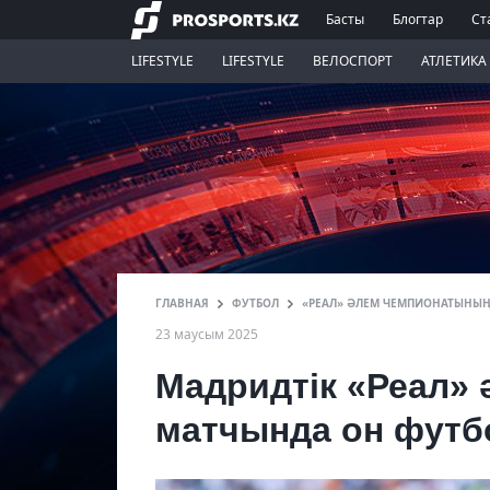
Басты
Блогтар
Ст
LIFESTYLE
LIFESTYLE
ВЕЛОСПОРТ
АТЛЕТИКА
ГЛАВНАЯ
ФУТБОЛ
«РЕАЛ» ӘЛЕМ ЧЕМПИОНАТЫНЫҢ
23 маусым 2025
Мадридтік «Реал»
матчында он футб