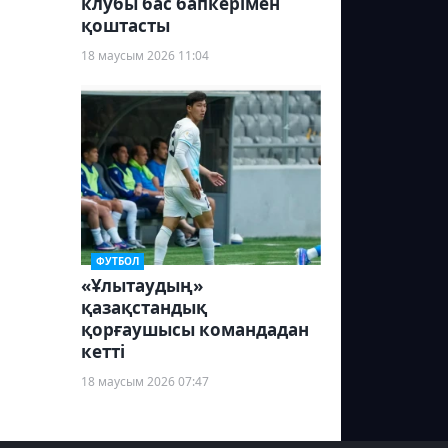
клубы бас бапкерімен
қоштасты
18 маусым 2026 11:04
ФУТБОЛ
«Ұлытаудың»
қазақстандық
қорғаушысы командадан
кетті
18 маусым 2026 07:47