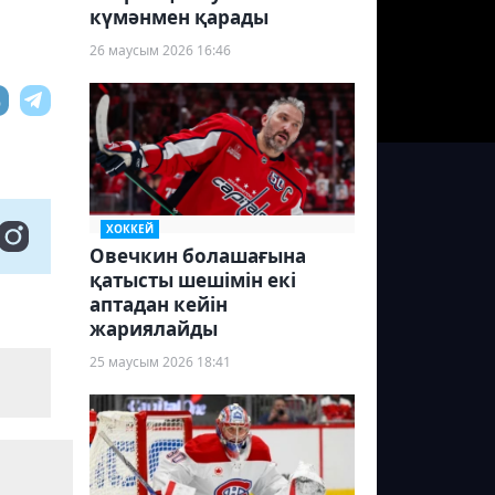
күмәнмен қарады
26 маусым 2026 16:46
ХОККЕЙ
Овечкин болашағына
қатысты шешімін екі
аптадан кейін
жариялайды
25 маусым 2026 18:41