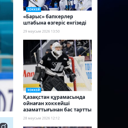
ХОККЕЙ
«Барыс» бапкерлер
штабына өзгеріс енгізеді
29 маусым 2026 13:50
ХОККЕЙ
Қазақстан құрамасында
ойнаған хоккейші
азаматтығынан бас тартты
28 маусым 2026 12:12