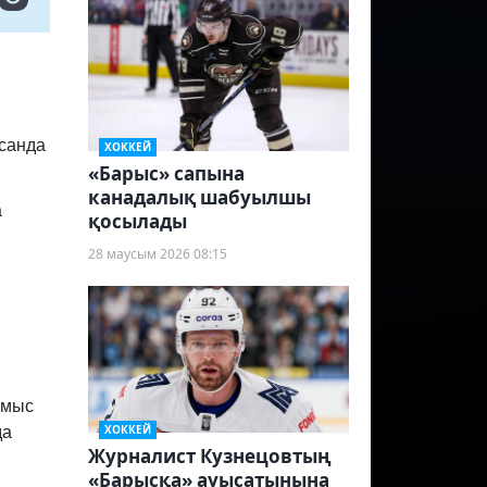
санда
ХОККЕЙ
«Барыс» сапына
канадалық шабуылшы
а
қосылады
28 маусым 2026 08:15
ұмыс
ХОККЕЙ
да
Журналист Кузнецовтың
«Барысқа» ауысатынына