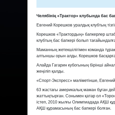
Челябінің «Трактор» клубында бас ба
Евгений Корешков уралдық клубтың тізг
Корешков «Трактордың» бапкерлер штаб
клубтың бас бапкері болып тағайындалға
Маманның жетекшілігімен команда тұр
алтыншы орын алды. Корешков басқарған к
Алайда Гагарин кубогының бірінші айна
жеңіліп қалды.
«Спорт-Экспресс» мәліметінше, Евгений
63 жастағы америкалық маман бұған де
жаттықтырған. Сонымен қатар ол «Тор
істеп, 2010 жылғы Олимпиадада АҚШ құ
АҚШ құрамасының бас бапкері болған.