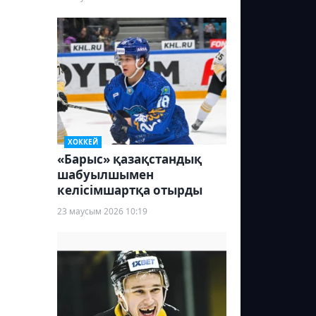
ХОККЕЙ
«Барыс» қазақстандық
шабуылшымен
келісімшартқа отырды
23 маусым 2026 10:19