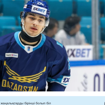
 жаңалықтарды бірінші болып біл