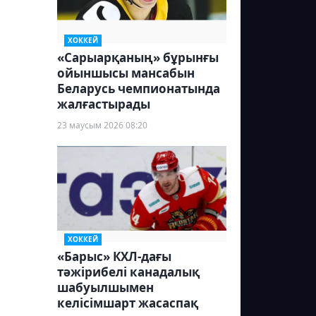
ХОККЕЙ
«Сарыарқаның» бұрынғы
ойыншысы мансабын
Беларусь чемпионатында
жалғастырады
23 маусым 2026 08:20
ХОККЕЙ
«Барыс» КХЛ-дағы
тәжірибелі канадалық
шабуылшымен
келісімшарт жасаспақ