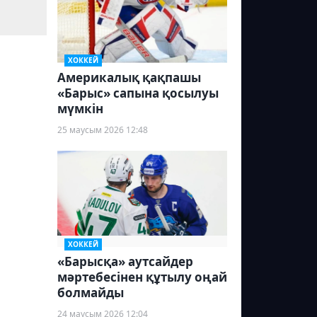
ХОККЕЙ
Америкалық қақпашы
«Барыс» сапына қосылуы
мүмкін
25 маусым 2026 12:48
ХОККЕЙ
«Барысқа» аутсайдер
мәртебесінен құтылу оңай
болмайды
24 маусым 2026 12:04