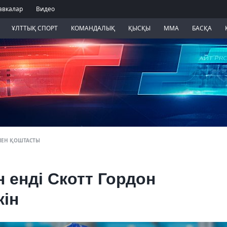
авкалар
Видео
ҰЛТТЫҚ СПОРТ
КОМАНДАЛЫҚ
ҚЫСҚЫ
ММА
БАСҚА
ІМЕН ҚОШТАСТЫ
 енді Скотт Гордон
ін