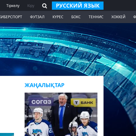
РУССКИЙ ЯЗЫК
Тіркелу
Кіру
КИБЕРСПОРТ
ФУТЗАЛ
КҮРЕС
БОКС
ТЕННИС
ХОККЕЙ
Ф
ЖАҢАЛЫҚТАР