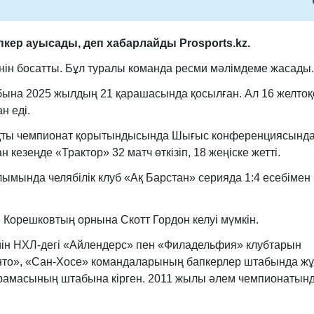
пкер ауысады, деп хабарлайды Prosports.kz.
інін босатты. Бұл туралы команда ресми мәлімдеме жасады.
ына 2025 жылдың 21 қарашасында қосылған. Ал 16 желтоқ
н еді.
ақты чемпионат қорытындысында Шығыс конференциясынд
езеңде «Трактор» 32 матч өткізіп, 18 жеңіске жетті.
лымында челябілік клуб «Ақ Барстан» серияда 1:4 есебімен
 Корешковтың орнына Скотт Гордон келуі мүмкін.
йін НХЛ-дегі «Айлендерс» пен «Филадельфия» клубтарын
онто», «Сан-Хосе» командаларының бапкерлер штабында ж
рамасының штабына кірген. 2011 жылы әлем чемпионатын