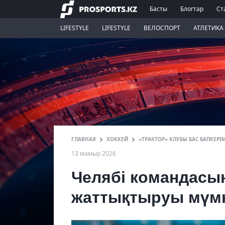
Басты
Блогтар
Ст
LIFESTYLE
LIFESTYLE
ВЕЛОСПОРТ
АТЛЕТИКА
ГЛАВНАЯ
ХОККЕЙ
«ТРАКТОР» КЛУБЫ БАС БАПКЕР
13 мамыр 2026
Челябі командасын
жаттықтыруы мүмк