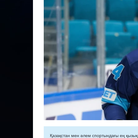
Қазақстан мен әлем спортындағы ең қызық