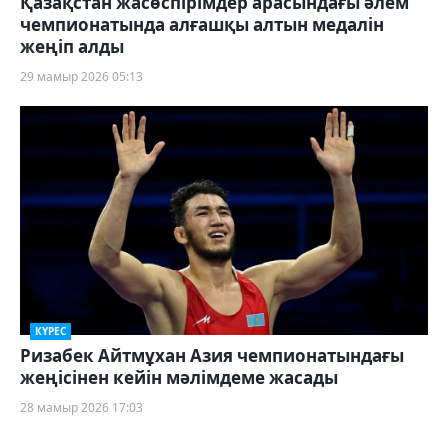
Қазақстан жасөспірімдер арасындағы әлем
чемпионатында алғашқы алтын медалін
жеңіп алды
29 мамыр 2026 05:13
КҮРЕС
Ризабек Айтмұхан Азия чемпионатындағы
жеңісінен кейін мәлімдеме жасады
28 мамыр 2026 17:03