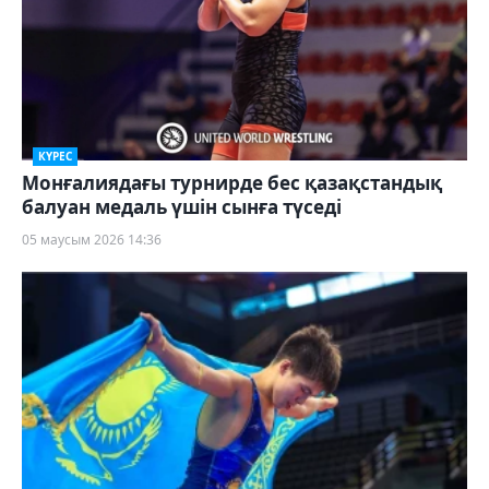
КҮРЕС
Монғалиядағы турнирде бес қазақстандық
балуан медаль үшін сынға түседі
05 маусым 2026 14:36