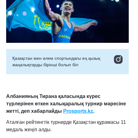
Қазақстан мен әлем спортындағы ең қызық
жаңалықтарды бірінші болып біл
Албанияның Тирана қаласында күрес
түрлерінен өткен
халықаралық
турнир мәресіне
жетті,
деп хабарлайды
Prosports.kz
.
Аталған рейтингтік турнирде Қазақстан құрамасы 11
медаль жеңіп алды.