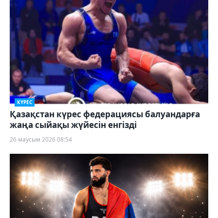
КҮРЕС
Қазақстан күрес федерациясы балуандарға
жаңа сыйақы жүйесін енгізді
26 маусым 2026 08:54