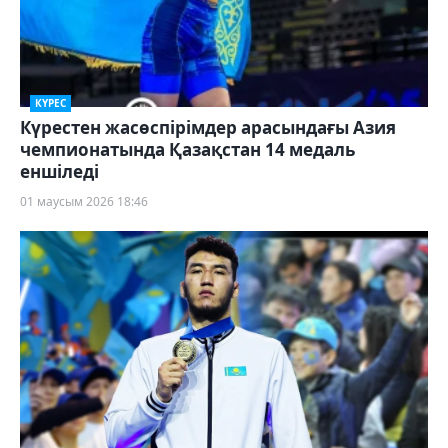
КҮРЕС
Күрестен жасөспірімдер арасындағы Азия
чемпионатында Қазақстан 14 медаль
еншіледі
01 маусым 2026 18:46