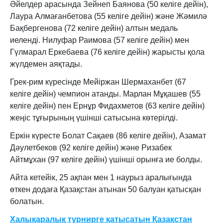
Әйелдер арасында Зейнеп Баянова (50 келіге дейін),
Лаура Алмағанбетова (55 келіге дейін) және Жәмилә
Бақбергенова (72 келіге дейін) алтын медаль
иеленді. Нилуфар Раимова (57 келіге дейін) мен
Гүлмарал Еркебаева (76 келіге дейін) жарысты қола
жүлдемен аяқтады.
Грек-рим күресінде Мейіржан Шермаханбет (67
келіге дейін) чемпион атанды. Марлан Мұқашев (55
келіге дейін) пен Ернұр Фидахметов (63 келіге дейін)
жеңіс тұғырының үшінші сатысына көтерілді.
Еркін күресте Болат Сақаев (86 келіге дейін), Азамат
Дәулетбеков (92 келіге дейін) және Ризабек
Айтмұхан (97 келіге дейін) үшінші орынға ие болды.
Айта кетейік, 25 ақпан мен 1 наурыз аралығында
өткен додаға Қазақстан атынан 50 балуан қатысқан
болатын.
Халықаралық турнирге қатысатын Қазақстан