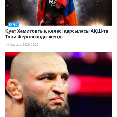
КҮРЕС
Қуат Хамитовтың келесі қарсыласы АҚШ-та
Тони Фергюсонды жеңді
14 маусым 2026 05:22