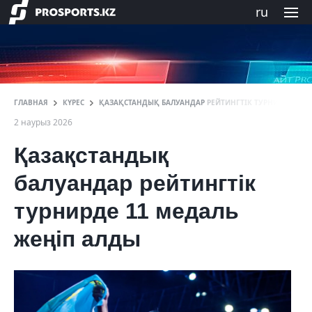
ru
ГЛАВНАЯ
КҮРЕС
ҚАЗАҚСТАНДЫҚ БАЛУАНДАР РЕЙТИНГТІК ТУРНИРДЕН О
2 наурыз 2026
Қазақстандық
балуандар рейтингтік
турнирде 11 медаль
жеңіп алды