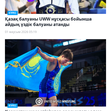
КҮРЕС
Қазақ балуаны UWW нұсқасы бойынша
айдың үздік балуаны атанды
01 маусым 2026 05:19
КҮРЕС