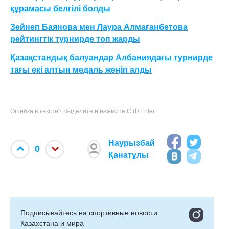
құрамасы белгілі болды
Зейнеп Баянова мен Лаура Алмағанбетова
рейтингтік турнирде топ жарды
Қазақстандық балуандар Албаниядағы турнирде
тағы екі алтын медаль жеңіп алды
Ошибка в тексте? Выделите и нажмите Ctrl+Enter
Наурызбай
0
Қанатұлы
Подписывайтесь на cпортивные новости
Казахстана и мира