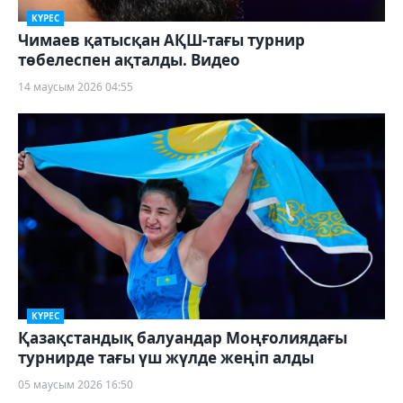
КҮРЕС
Чимаев қатысқан АҚШ-тағы турнир
төбелеспен ақталды. Видео
14 маусым 2026 04:55
КҮРЕС
Қазақстандық балуандар Моңғолиядағы
турнирде тағы үш жүлде жеңіп алды
05 маусым 2026 16:50