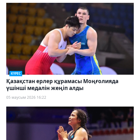
КҮРЕС
Қазақстан ерлер құрамасы Моңғолияда
үшінші медалін жеңіп алды
05 маусым 2026 16:22