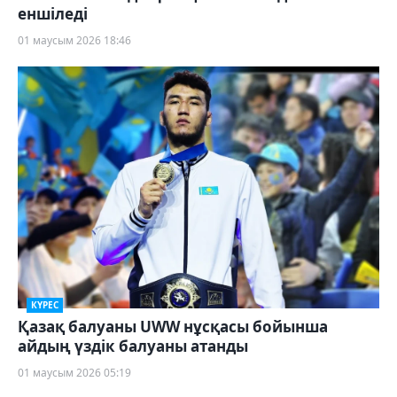
еншіледі
01 маусым 2026 18:46
КҮРЕС
Қазақ балуаны UWW нұсқасы бойынша
айдың үздік балуаны атанды
01 маусым 2026 05:19