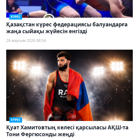
КҮРЕС
Қазақстан күрес федерациясы балуандарға
жаңа сыйақы жүйесін енгізді
26 маусым 2026 08:54
КҮРЕС
Қуат Хамитовтың келесі қарсыласы АҚШ-та
Тони Фергюсонды жеңді