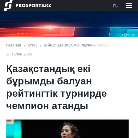
ru
ГЛАВНАЯ
КҮРЕС
ЗЕЙНЕП БАЯНОВА МЕН ЛАУРА АЛМАҒАНБЕТОВА РЕЙТИНГТ
26 ақпан 2026
Қазақстандық екі
бұрымды балуан
рейтингтік турнирде
чемпион атанды