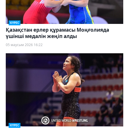
КҮРЕС
Қазақстан ерлер құрамасы Моңғолияда
үшінші медалін жеңіп алды
05 маусым 2026 16:22
КҮРЕС