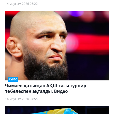
14 маусым 2026 05:22
КҮРЕС
Чимаев қатысқан АҚШ-тағы турнир
төбелеспен ақталды. Видео
14 маусым 2026 04:55