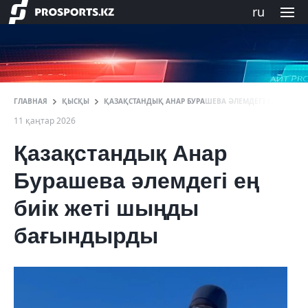
ru
ГЛАВНАЯ
ҚЫСҚЫ
ҚАЗАҚСТАНДЫҚ АНАР БУРАШЕВА ӘЛЕМДЕГІ ЕҢ БИІК 
11 қаңтар 2026
Қазақстандық Анар
Бурашева әлемдегі ең
биік жеті шыңды
бағындырды