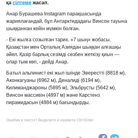
қа
сілтеме
жасап.
Анар Бурашева Instagram парақшасында
жариялағандай, бұл Антарктидадағы Винсон тауына
шыққаннан кейін мүмкін болған.
- Екі жылға созылған тарих. «7 шың» жобасы.
Қазақстан мен Орталық Азиядан шыққан алғашқы
әйел. Қазір барлық сезімді сөзбен жеткізу қиын —
олар тым көп, - дейді Анар.
Батыл альпинист екі жыл ішінде Эверестті (8818 м),
Аконкагуаны (6962 м), Деналиді (6194 м),
Килиманджароны (5895 м), Эльбрусты (5642 м),
Винсон массивін (4897 м) және Карстенз
пирамидасын (4884 м) бағындырды.
Ошибка в тексте? Выделите и нажмите Ctrl+Enter