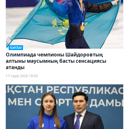
ҚЫСҚЫ
Олимпиада чемпионы Шайдоровтың
алтыны маусымның басты сенсациясы
атанды
17 сәуір 2026 19:50