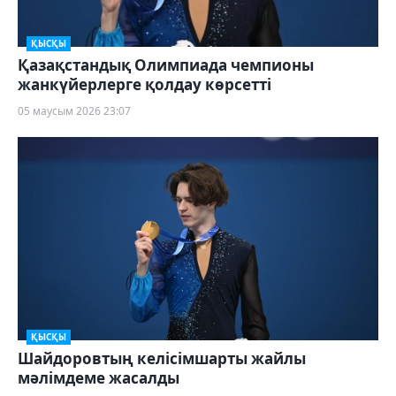
ҚЫСҚЫ
Қазақстандық Олимпиада чемпионы
жанкүйерлерге қолдау көрсетті
05 маусым 2026 23:07
ҚЫСҚЫ
Шайдоровтың келісімшарты жайлы
мәлімдеме жасалды