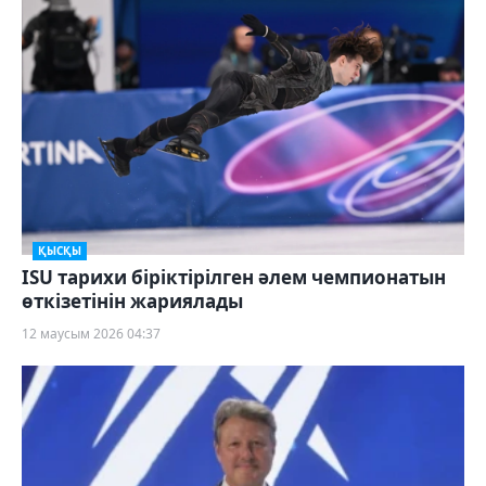
ҚЫСҚЫ
ISU тарихи біріктірілген әлем чемпионатын
өткізетінін жариялады
12 маусым 2026 04:37