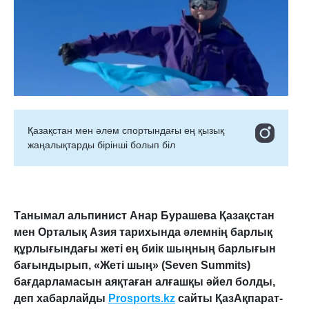
Қазақстан мен әлем спортындағы ең қызық
жаңалықтарды бірінші болып біл
Танымал альпинист Анар Бурашева Қазақстан
мен Орталық Азия тарихында әлемнің барлық
құрлығындағы жеті ең биік шыңның барлығын
бағындырып, «Жеті шың» (Seven Summits)
бағдарламасын аяқтаған алғашқы әйел болды,
деп хабарлайды
Prosports.kz
сайты ҚазАқпарат-