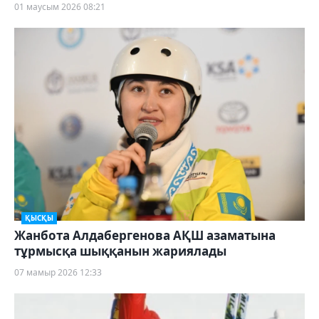
01 маусым 2026 08:21
ҚЫСҚЫ
Жанбота Алдабергенова АҚШ азаматына
тұрмысқа шыққанын жариялады
07 мамыр 2026 12:33