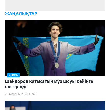
ЖАҢАЛЫҚТАР
ҚЫСҚЫ
Шайдоров қатысатын мұз шоуы кейінге
шегерілді
26 маусым 2026 15:40