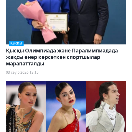
ҚЫСҚЫ
Қысқы Олимпиада және Паралимпиадада
жақсы өнер көрсеткен спортшылар
марапатталды
03 сәуір 2026 13:15