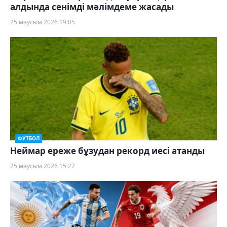
алдында сенімді мәлімдеме жасады
25 маусым 2026 19:05
ФУТБОЛ
Неймар ереже бұзудан рекорд иесі атанды
25 маусым 2026 15:27