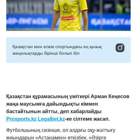
Қазақстан мен әлем спортындағы ең қызық
жаңалықтарды бірінші болып біл
Қазақстан құрамасының үміткері Арман Кеңесов
жаңа маусымға дайындықты кіммен
бастайтынын айтты, деп хабарлайды
Prosports.kz
Legalbet.kz
-ке сілтеме жасап.
Футболшының сөзінше, ол алдағы оқу-жаттығу
жиындарын «Астанамен» өткізбек. «Әзірге