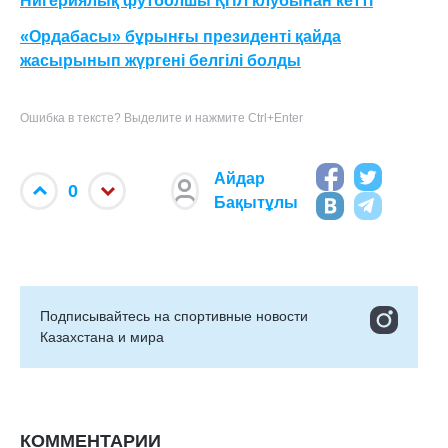
Нигериялық футболшы ҚПЛ клубынан кетті
«Ордабасы» бұрынғы президенті қайда
жасырынып жүргені белгілі болды
Ошибка в тексте? Выделите и нажмите Ctrl+Enter
Айдар
0
Бақытұлы
Подписывайтесь на cпортивные новости
Казахстана и мира
КОММЕНТАРИИ