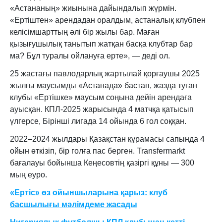
«Астананың» жиынына дайындалып жүрмін.
«Ертіштен» арендадан оралдым, астаналық клубпен
келісімшарттың әлі бір жылы бар. Маған
қызығушылық танытып жатқан басқа клубтар бар
ма? Бұл туралы ойлануға ерте», — деді ол.
25 жастағы павлодарлық жартылай қорғаушы 2025
жылғы маусымды «Астанада» бастап, жазда туған
клубы «Ертішке» маусым соңына дейін арендаға
ауысқан. КПЛ-2025 жарысында 4 матчқа қатысып
үлгерсе, Бірінші лигада 14 ойында 6 гол соққан.
2022–2024 жылдары Қазақстан құрамасы сапында 4
ойын өткізіп, бір голға пас берген. Transfermarkt
бағалауы бойынша Кеңесовтің қазіргі құны — 300
мың еуро.
«Ертіс» өз ойыншыларына қарыз: клуб
басшылығы мәлімдеме жасады