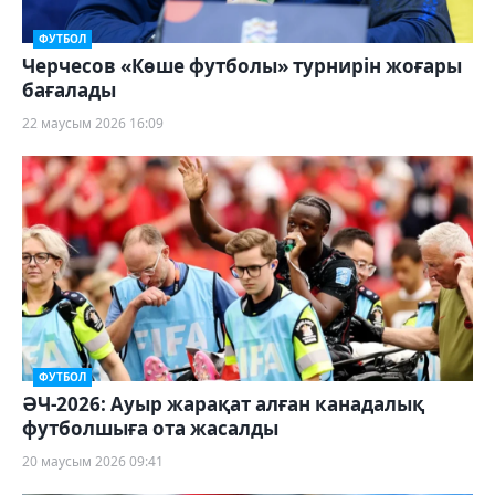
ФУТБОЛ
Черчесов «Көше футболы» турнирін жоғары
бағалады
22 маусым 2026 16:09
ФУТБОЛ
ӘЧ-2026: Ауыр жарақат алған канадалық
футболшыға ота жасалды
20 маусым 2026 09:41