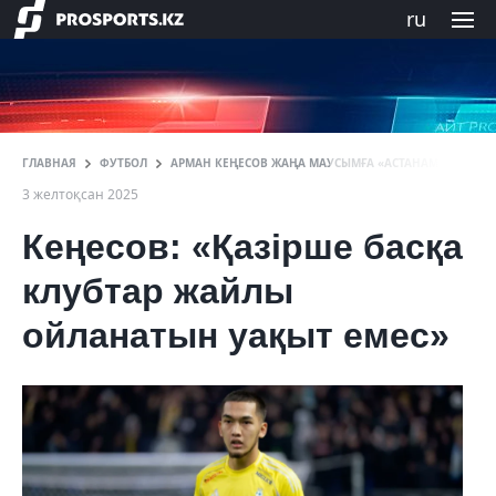
ru
ГЛАВНАЯ
ФУТБОЛ
АРМАН КЕҢЕСОВ ЖАҢА МАУСЫМҒА «АСТАНАМЕН» ДАЙ
3 желтоқсан 2025
Кеңесов: «Қазірше басқа
клубтар жайлы
ойланатын уақыт емес»