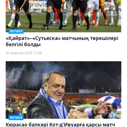
ФУТБОЛ
«Қайрат»–«Сутьеска» матчының төрешілері
белгілі болды
30 маусым 2026 11:08
ФУТБОЛ
Кюрасао бапкері Кот-д’Ивуарға қарсы матч