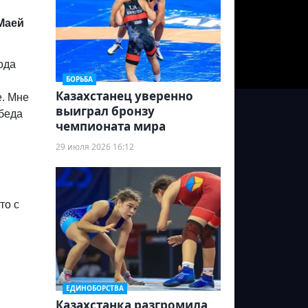
 Маей
ода
БОРЬБА
Казахстанец уверенно
е. Мне
выиграл бронзу
обеда
чемпионата мира
29 июля 2026 16:12
то с
ЕДИНОБОРСТВА
Казахстанка разгромила