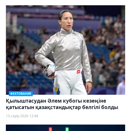
ФЕХТОВАНИЕ
Қылыштасудан Әлем кубогы кезеңіне
қатысатын қазақстандықтар белгілі болды
13 сәуір 2026 12:48