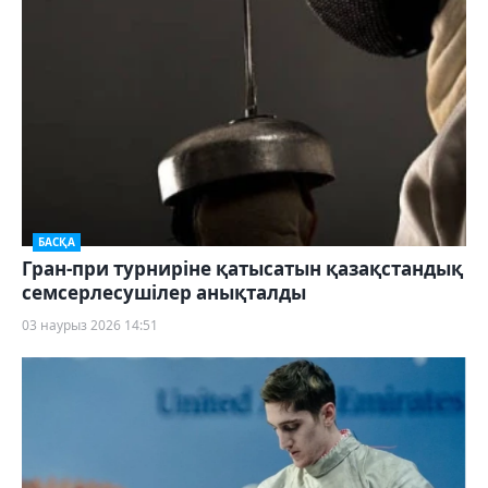
БАСҚА
Гран-при турниріне қатысатын қазақстандық
семсерлесушілер анықталды
03 наурыз 2026 14:51