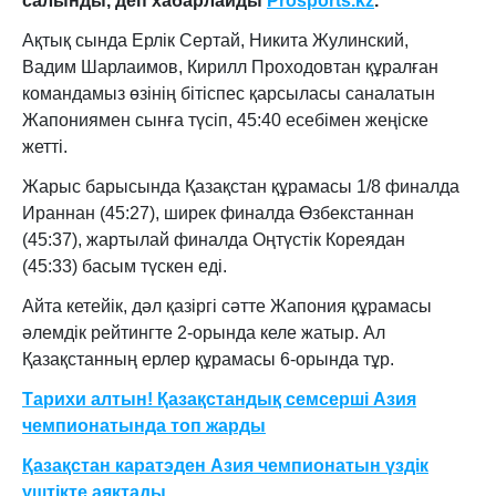
салынды, деп хабарлайды
Prosports.kz
.
Ақтық сында Ерлік Сертай, Никита Жулинский,
Вадим Шарлаимов, Кирилл Проходовтан құралған
командамыз өзінің бітіспес қарсыласы саналатын
Жапониямен сынға түсіп, 45:40 есебімен жеңіске
жетті.
Жарыс барысында Қазақстан құрамасы 1/8 финалда
Ираннан (45:27), ширек финалда Өзбекстаннан
(45:37), жартылай финалда Оңтүстік Кореядан
(45:33) басым түскен еді.
Айта кетейік, дәл қазіргі сәтте Жапония құрамасы
әлемдік рейтингте 2-орында келе жатыр. Ал
Қазақстанның ерлер құрамасы 6-орында тұр.
Тарихи алтын! Қазақстандық семсерші Азия
чемпионатында топ жарды
Қазақстан каратэден Азия чемпионатын үздік
үштікте аяқтады