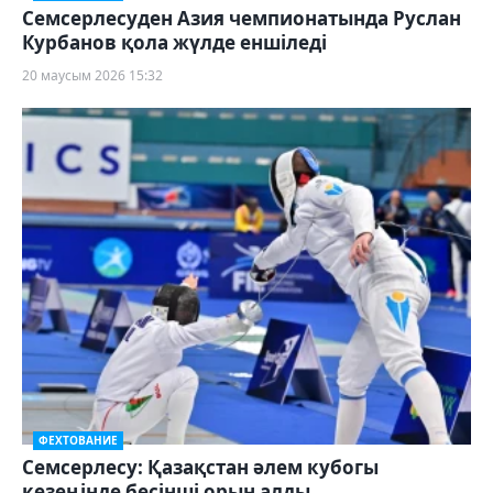
Семсерлесуден Азия чемпионатында Руслан
Курбанов қола жүлде еншіледі
20 маусым 2026 15:32
ФЕХТОВАНИЕ
Семсерлесу: Қазақстан әлем кубогы
кезеңінде бесінші орын алды