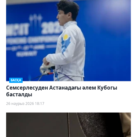
БАСҚА
Семсерлесуден Астанадағы әлем Кубогы
басталды
26 наурыз 2026 18:17