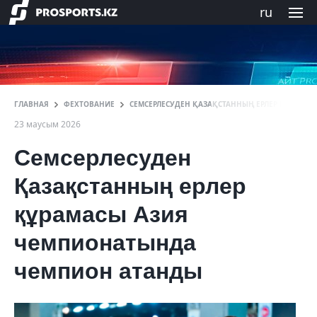
ru
ГЛАВНАЯ
ФЕХТОВАНИЕ
СЕМСЕРЛЕСУДЕН ҚАЗАҚСТАННЫҢ ЕРЛЕР ҚҰРАМА
23 маусым 2026
Семсерлесуден
Қазақстанның ерлер
құрамасы Азия
чемпионатында
чемпион атанды