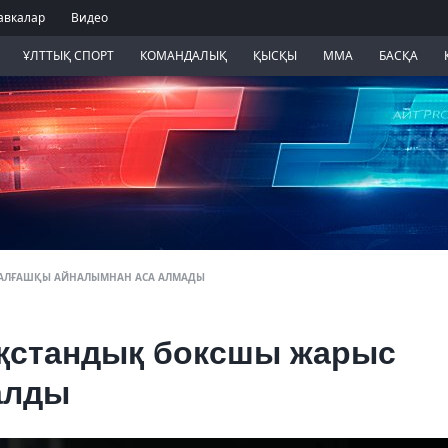
авкалар
Видео
ҰЛТТЫҚ СПОРТ
КОМАНДАЛЫҚ
ҚЫСҚЫ
ММА
БАСҚА
 АЛҒАШҚЫ АЙНАЛЫМНАН АСА АЛМАДЫ
ақстандық боксшы жарыс
алды