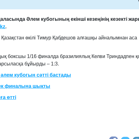
аласында Әлем кубогының екінші кезеңінің кезекті жа
.kz
.
 Қазақстан өкілі Тимур Қабдешов алғашқы айналымнан аса
андық боксшы 1/16 финалда бразилиялық Келви Триндадпен қ
қарсыласқа бұйырды – 1:3.
әлем кубогын сәтті бастады
ек финалына шықты
а өтті