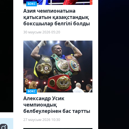
БОКС
Азия чемпионатына
қатысатын қазақстандық
боксшылар белгілі болды
30 маусым 2026 05:20
БОКС
Александр Усик
чемпиондық
белбеулерінен бас тартты
27 маусым 2026 10:30