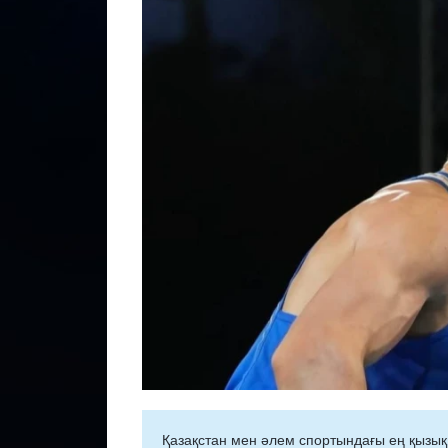
Қазақстан мен әлем спортындағы ең қызық