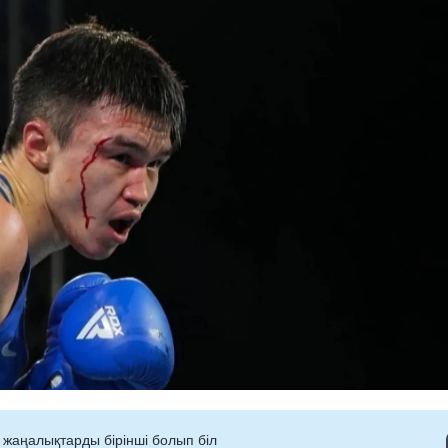
 жаңалықтарды бірінші болып біл