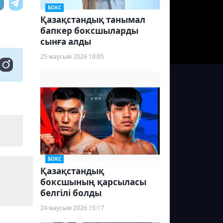
БОКС
Қазақстандық танымал
бапкер боксшыларды
сынға алды
25 маусым 2026 10:05
БОКС
Қазақстандық
боксшының қарсыласы
белгілі болды
24 маусым 2026 15:17