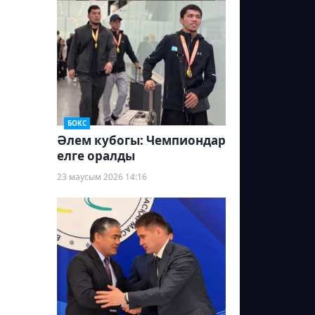
БОКС
Әлем кубогы: Чемпиондар
елге оралды
23 маусым 2026 14:16