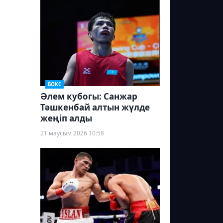
БОКС
Әлем кубогы: Санжар
Тәшкенбай алтын жүлде
жеңіп алды
21 маусым 2026 10:58