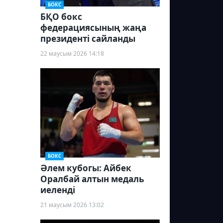
БОКС
БҚО бокс
федерациясының жаңа
президенті сайланды
22 маусым 2026 14:18
БОКС
Әлем кубогы: Айбек
Оралбай алтын медаль
иеленді
21 маусым 2026 13:02