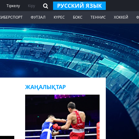
РУССКИЙ ЯЗЫК
Тіркелу
Кіру
КИБЕРСПОРТ
ФУТЗАЛ
КҮРЕС
БОКС
ТЕННИС
ХОККЕЙ
Ф
ЖАҢАЛЫҚТАР