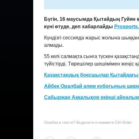
Бүгін, 16 маусымда Қытайдың Гуйян қ
күні өтуде, деп хабарлайды
Prosports
Күндізгі сессияда жарыс жолына шыққан
алмады.
55 келі салмақта сынға түскен қазақст
түйістірді. Төрешілер шешімімен жеңіс 
Қазақстандық боксшылар Қытайдағы 
Айбек Оралбай әлем кубогының шир
Сабыржан Аққалықов екінші айналымғ
Ошибка в тексте? Выделите и нажмите Ctrl+Enter