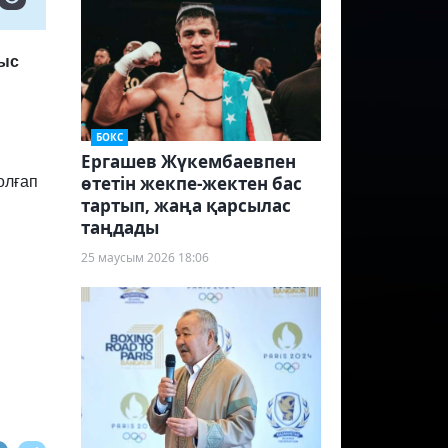
рыс
БОКС
Ергашев Жүкембаевпен
өтетін жекпе-жектен бас
олғап
тартып, жаңа қарсылас
таңдады
25 маусым 2026 18:06