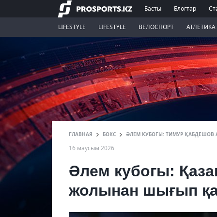
Басты
Блогтар
Ст
LIFESTYLE
LIFESTYLE
ВЕЛОСПОРТ
АТЛЕТИКА
ГЛАВНАЯ
БОКС
ӘЛЕМ КУБОГЫ: ТИМУР ҚАБДЕШОВ
16 маусым 2026
Әлем кубогы: Қаз
жолынан шығып қ