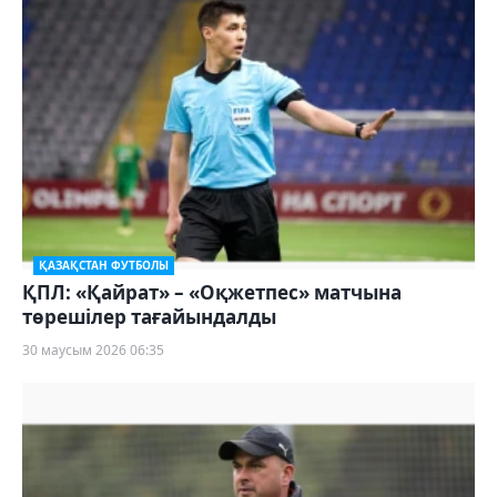
ҚАЗАҚСТАН ФУТБОЛЫ
ҚПЛ: «Қайрат» – «Оқжетпес» матчына
төрешілер тағайындалды
30 маусым 2026 06:35