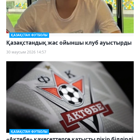
ҚАЗАҚСТАН ФУТБОЛЫ
Қазақстандық жас ойыншы клуб ауыстырды
30 маусым 2026 14:57
ҚАЗАҚСТАН ФУТБОЛЫ
«Ақтөбе» қауесеттерге қатысты пікір білдірді