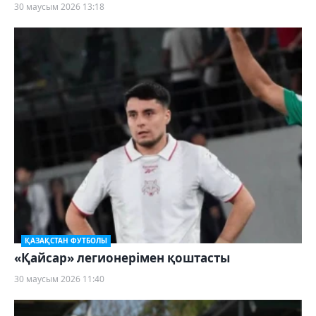
30 маусым 2026 13:18
ҚАЗАҚСТАН ФУТБОЛЫ
«Қайсар» легионерімен қоштасты
30 маусым 2026 11:40