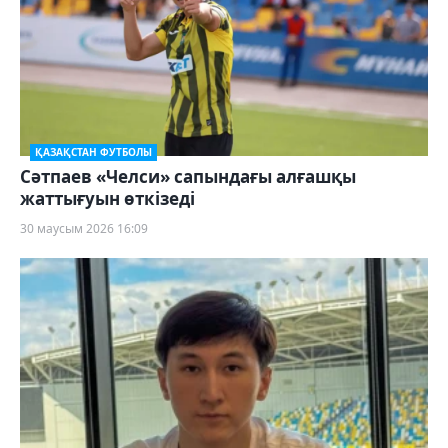
ҚАЗАҚСТАН ФУТБОЛЫ
Сәтпаев «Челси» сапындағы алғашқы
жаттығуын өткізеді
30 маусым 2026 16:09