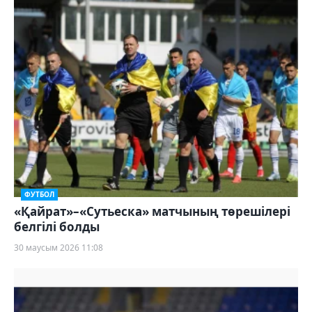
ФУТБОЛ
«Қайрат»–«Сутьеска» матчының төрешілері
белгілі болды
30 маусым 2026 11:08