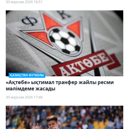
30 маусым 2026 18:51
ҚАЗАҚСТАН ФУТБОЛЫ
«Ақтөбе» ықтимал транфер жайлы ресми
мәлімдеме жасады
30 маусым 2026 17:46