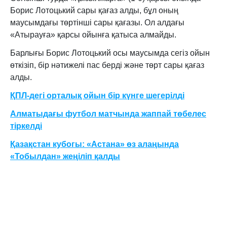
Борис Лотоцький сары қағаз алды, бұл оның
маусымдағы төртінші сары қағазы. Ол алдағы
«Атырауға» қарсы ойынға қатыса алмайды.
Барлығы Борис Лотоцький осы маусымда сегіз ойын
өткізіп, бір нәтижелі пас берді және төрт сары қағаз
алды.
ҚПЛ-дегі орталық ойын бір күнге шегерілді
Алматыдағы футбол матчында жаппай төбелес
тіркелді
Қазақстан кубогы: «Астана» өз алаңында
«Тобылдан» жеңіліп қалды