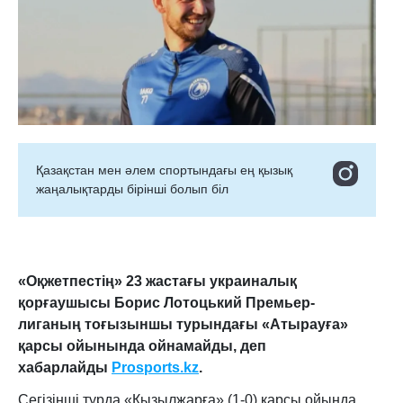
Қазақстан мен әлем спортындағы ең қызық
жаңалықтарды бірінші болып біл
«Оқжетпестің» 23 жастағы украиналық
қорғаушысы Борис Лотоцький Премьер-
лиганың тоғызыншы турындағы «Атырауға»
қарсы ойынында ойнамайды, деп
хабарлайды
Prosports.kz
.
Сегізінші турда «Қызылжарға» (1-0) қарсы ойында