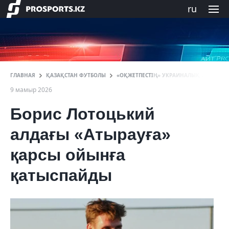
ru
ГЛАВНАЯ
ҚАЗАҚСТАН ФУТБОЛЫ
«ОҚЖЕТПЕСТІҢ» УКРАИНАЛЫҚ ОЙЫНШЫС
9 мамыр 2026
Борис Лотоцький
алдағы «Атырауға»
қарсы ойынға
қатыспайды