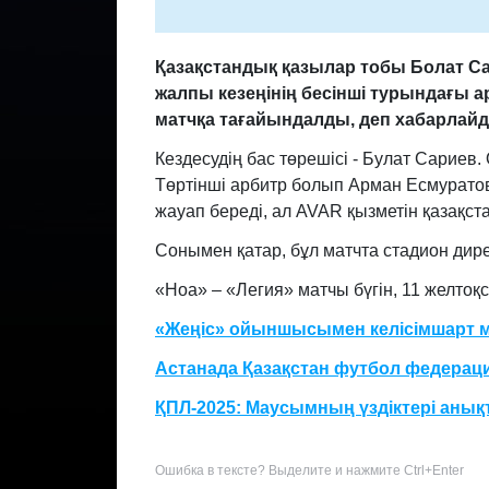
Қазақстандық қазылар тобы Болат С
жалпы кезеңінің бесінші турындағы
матчқа тағайындалды, деп хабарлай
Кездесудің бас төрешісі - Булат Сариев
Төртінші арбитр болып Арман Есмуратов
жауап береді, ал AVAR қызметін қазақс
Сонымен қатар, бұл матчта стадион дир
«Ноа» – «Легия» матчы бүгін, 11 желтоқ
«Жеңіс» ойыншысымен келісімшарт м
Астанада Қазақстан футбол федераци
ҚПЛ-2025: Маусымның үздіктері аны
Ошибка в тексте? Выделите и нажмите Ctrl+Enter