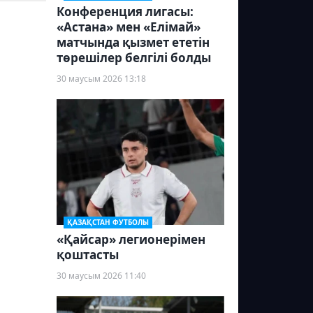
Конференция лигасы:
«Астана» мен «Елімай»
матчында қызмет ететін
төрешілер белгілі болды
30 маусым 2026 13:18
ҚАЗАҚСТАН ФУТБОЛЫ
«Қайсар» легионерімен
қоштасты
30 маусым 2026 11:40