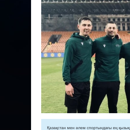
Қазақстан мен әлем спортындағы ең қызық