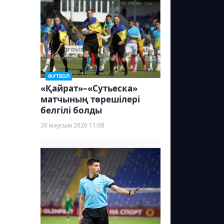
ФУТБОЛ
«Қайрат»–«Сутьеска»
матчының төрешілері
белгілі болды
30 маусым 2026 11:08