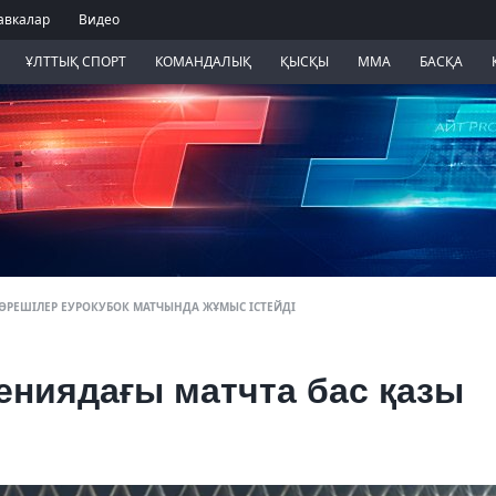
авкалар
Видео
ҰЛТТЫҚ СПОРТ
КОМАНДАЛЫҚ
ҚЫСҚЫ
ММА
БАСҚА
ӨРЕШІЛЕР ЕУРОКУБОК МАТЧЫНДА ЖҰМЫС ІСТЕЙДІ
ениядағы матчта бас қазы