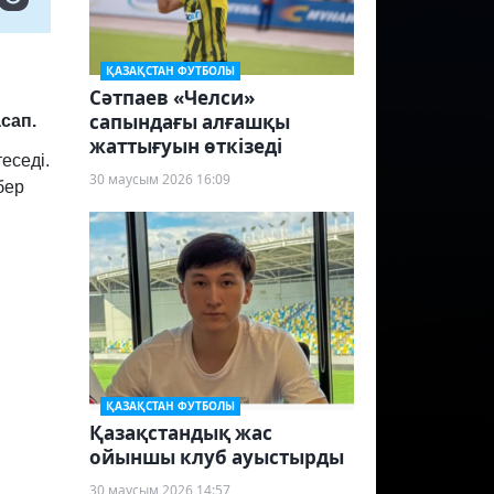
ҚАЗАҚСТАН ФУТБОЛЫ
Сәтпаев «Челси»
сапындағы алғашқы
сап.
жаттығуын өткізеді
еседі.
30 маусым 2026 16:09
бер
ҚАЗАҚСТАН ФУТБОЛЫ
Қазақстандық жас
ойыншы клуб ауыстырды
30 маусым 2026 14:57