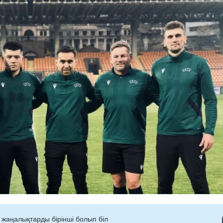
 жаңалықтарды бірінші болып біл