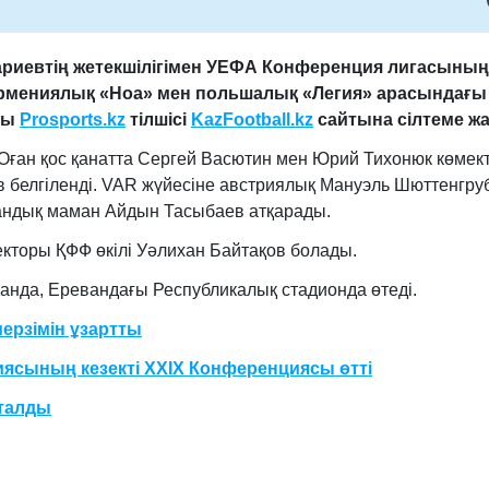
ариевтің жетекшілігімен УЕФА Конференция лигасының
 армениялық «Ноа» мен польшалық «Легия» арасындағы
ды
Prosports.kz
тілшісі
KazFootball.kz
сайтына сілтеме жа
. Оған қос қанатта Сергей Васютин мен Юрий Тихонюк көмект
 белгіленді. VAR жүйесіне австриялық Мануэль Шюттенгру
тандық маман Айдын Тасыбаев атқарады.
екторы ҚФФ өкілі Уәлихан Байтақов болады.
санда, Еревандағы Республикалық стадионда өтеді.
ерзімін ұзартты
ясының кезекті XXIX Конференциясы өтті
қталды