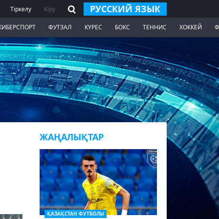
РУССКИЙ ЯЗЫК
Тіркелу
Кіру
КИБЕРСПОРТ
ФУТЗАЛ
КҮРЕС
БОКС
ТЕННИС
ХОККЕЙ
Ф
ЖАҢАЛЫҚТАР
ҚАЗАҚСТАН ФУТБОЛЫ