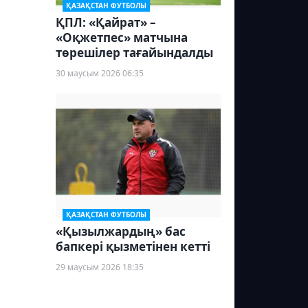
ҚАЗАҚСТАН ФУТБОЛЫ
ҚПЛ: «Қайрат» –
«Оқжетпес» матчына
төрешілер тағайындалды
30 маусым 2026 06:35
ҚАЗАҚСТАН ФУТБОЛЫ
«Қызылжардың» бас
бапкері қызметінен кетті
29 маусым 2026 18:35