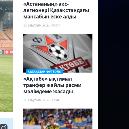
«Астананың» экс-
легионері Қазақстандағы
мансабын еске алды
30 маусым 2026 18:51
ҚАЗАҚСТАН ФУТБОЛЫ
«Ақтөбе» ықтимал
транфер жайлы ресми
мәлімдеме жасады
30 маусым 2026 17:46