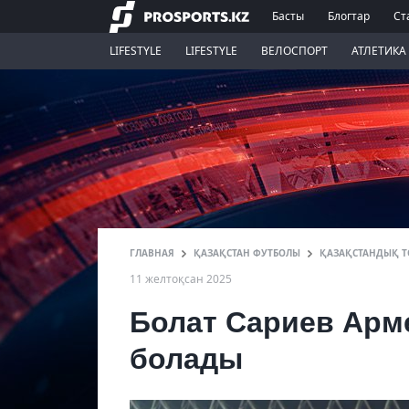
Басты
Блогтар
Ст
LIFESTYLE
LIFESTYLE
ВЕЛОСПОРТ
АТЛЕТИКА
ГЛАВНАЯ
ҚАЗАҚСТАН ФУТБОЛЫ
ҚАЗАҚСТАНДЫҚ Т
11 желтоқсан 2025
Болат Сариев Арм
болады