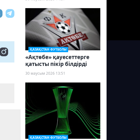
ҚАЗАҚСТАН ФУТБОЛЫ
«Ақтөбе» қауесеттерге
қатысты пікір білдірді
30 маусым 2026 13:51
ҚАЗАҚСТАН ФУТБОЛЫ