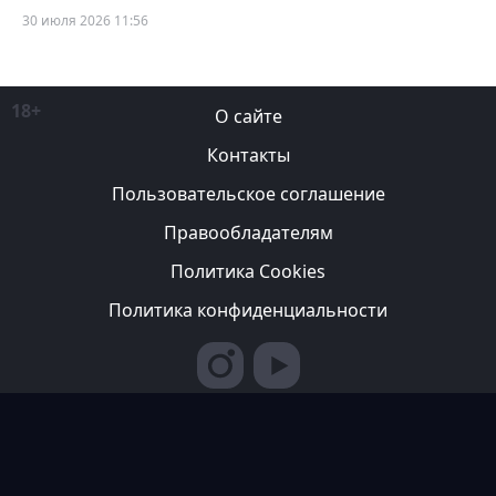
30 июля 2026 11:56
18+
О сайте
Контакты
Пользовательское соглашение
Правообладателям
Политика Cookies
Политика конфиденциальности
Редакция вправе не вступать в переписку с авторами, не
возвращать фотографии и не рецензировать рукописи. За
содержание рекламных публикаций ответственность несет
рекламодатель. Редакция не всегда разделяет мнение авторов.
© 2007-2026 ТОО ИА «Казахстан Спортивный»