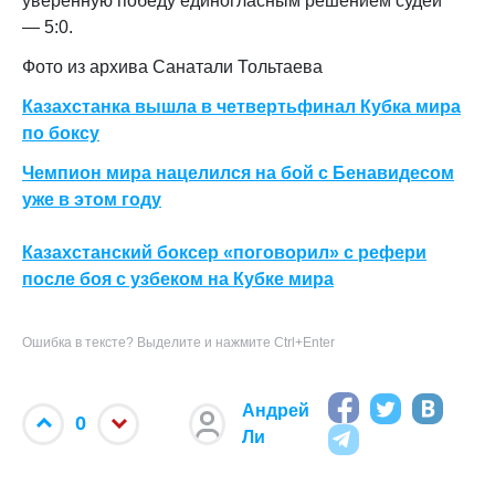
уверенную победу единогласным решением судей
— 5:0.
Фото из архива Санатали Тольтаева
Казахстанка вышла в четвертьфинал Кубка мира
по боксу
Чемпион мира нацелился на бой с Бенавидесом
уже в этом году
Казахстанский боксер «поговорил» с рефери
после боя с узбеком на Кубке мира
Ошибка в тексте? Выделите и нажмите Ctrl+Enter
Андрей
0
Ли