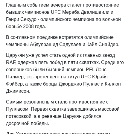
Главным событием вечера станет противостояние
бывших чемпионов UFC Мераба Двалишвили и
Генри Сехудо - олимпийского чемпиона по вольной
борьбе 2008 года.
В со-главном поединке встретятся олимпийские
чемпионы Абдулрашид Садулаев и Кайл Снайдер.
Царукян уже успел стать одной из главных звезд
RAF, одержав пять побед в пяти схватках. Среди его
соперников были бывший чемпион PFL Лэнс
Палмер, экс-претендент на титул UFC Юрайя
Фэйбер, а также борцы Джорджио Пуллас и Киллон
Джимисон.
Самым резонансным стало противостояние с
Пулласом. Первая схватка завершилась массовой
потасовкой, а в реванше Царукян добился
досрочной победы.