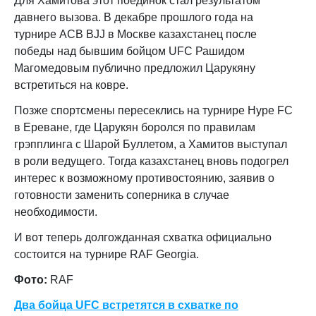
Для Хамитова этот поединок стал результатом
давнего вызова. В декабре прошлого года на
турнире ACB BJJ в Москве казахстанец после
победы над бывшим бойцом UFC Рашидом
Магомедовым публично предложил Царукяну
встретиться на ковре.
Позже спортсмены пересеклись на турнире Hype FC
в Ереване, где Царукян боролся по правилам
грэпплинга с Шарой Буллетом, а Хамитов выступал
в роли ведущего. Тогда казахстанец вновь подогрел
интерес к возможному противостоянию, заявив о
готовности заменить соперника в случае
необходимости.
И вот теперь долгожданная схватка официально
состоится на турнире RAF Georgia.
Фото:
RAF
Два бойца UFC встретятся в схватке по