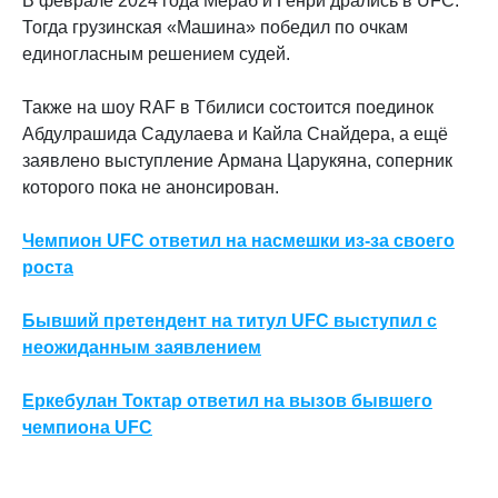
В феврале 2024 года Мераб и Генри дрались в UFC.
Тогда грузинская «Машина» победил по очкам
единогласным решением судей.
Также на шоу RAF в Тбилиси состоится поединок
Абдулрашида Садулаева и Кайла Снайдера, а ещё
заявлено выступление Армана Царукяна, соперник
которого пока не анонсирован.
Чемпион UFC ответил на насмешки из-за своего
роста
Бывший претендент на титул UFC выступил с
неожиданным заявлением
Еркебулан Токтар ответил на вызов бывшего
чемпиона UFC