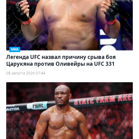
ММА
Легенда UFC назвал причину срыва боя
Царукяна против Оливейры на UFC 331
08 августа 2026 07:44