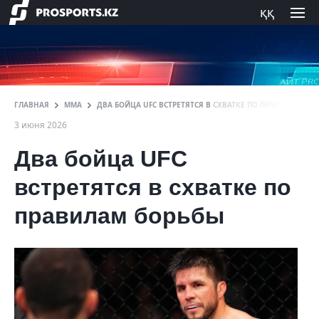
ққ
ГЛАВНАЯ
ММА
ДВА БОЙЦА UFC ВСТРЕТЯТСЯ В СХВАТКЕ ПО ПРАВИЛАМ БО
3 июня 2026
Два бойца UFC
встретятся в схватке по
правилам борьбы