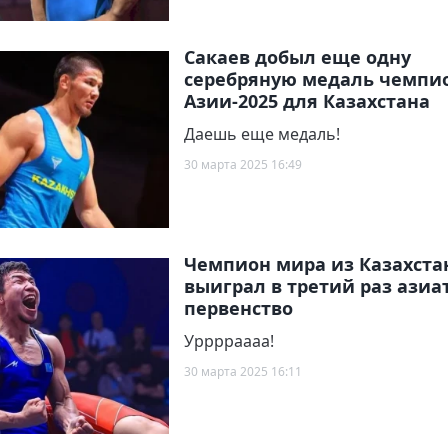
Сакаев добыл еще одну
серебряную медаль чемпи
Азии-2025 для Казахстана
Даешь еще медаль!
30 марта 2025 16:49
Чемпион мира из Казахста
выиграл в третий раз азиа
первенство
Урррраааа!
30 марта 2025 16:11