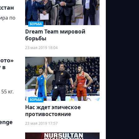
хстан
ира по
БОРЬБА
Dream Team мировой
борьбы
23 мая 2019 18:04
лото»
 в
55 кг.
БОРЬБА
Нас ждет эпическое
противостояние
enge
23 мая 2019 17:57