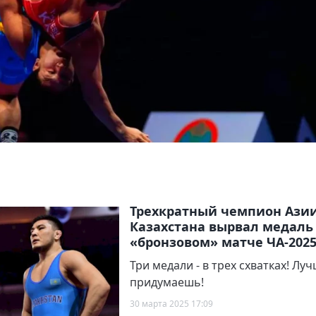
Трехкратный чемпион Азии
Казахстана вырвал медаль
«бронзовом» матче ЧА-202
Три медали - в трех схватках! Лу
придумаешь!
30 марта 2025 17:09