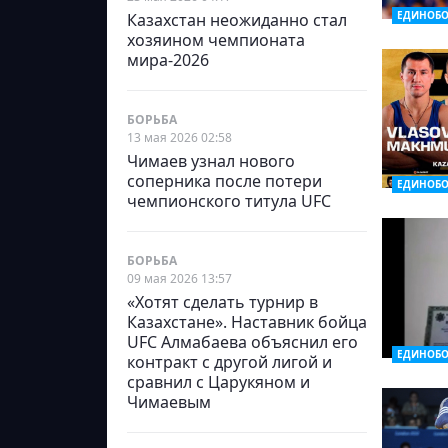
ЕДИНОБО
Казахстан неожиданно стал
хозяином чемпионата
мира-2026
БОРЬБА
13 мая 2026 02:58
Чимаев узнал нового
соперника после потери
ЕДИНОБО
чемпионского титула UFC
БОРЬБА
09 мая 2026 13:57
«Хотят сделать турнир в
Казахстане». Наставник бойца
UFC Алмабаева объяснил его
ЕДИНОБО
контракт с другой лигой и
сравнил с Царукяном и
Чимаевым