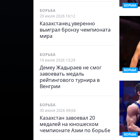
БОРЬБА
БОРЬБА
29 июля 2026 16:12
Казахстанец уверенно
выиграл бронзу чемпионата
мира
БОРЬБА
19 июля 2026 13:29
Демеу Жадыраев не смог
БОРЬБА
завоевать медаль
рейтингового турнира в
Венгрии
БОРЬБА
30 июня 2026 09:04
Казахстан завоевал 20
медалей на юношеском
чемпионате Азии по борьбе
БОРЬБА