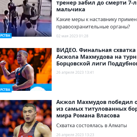
тренер забил до смерти 7-
мальчика
Какие меры к наставнику приме
правоохранительные органы?
РСТВА
02 мая 2023 01:28
ВИДЕО. Финальная схватка
Акжола Махмудова на турн
Борцовской лиги Поддубно
26 апреля 2023 13:41
РСТВА
Акжол Махмудов победил 
из самых титулованных бо
мира Романа Власова
Схватка состоялась в Алматы
26 апреля 2023 13:23