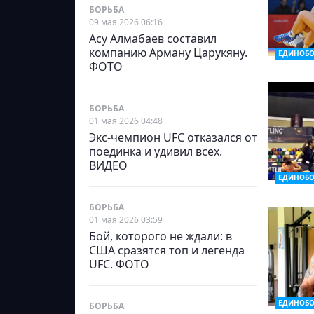
БОРЬБА
09 мая 2026 06:16
Асу Алмабаев составил
компанию Арману Царукяну.
ЕДИНОБО
ФОТО
БОРЬБА
01 мая 2026 04:48
Экс-чемпион UFC отказался от
поединка и удивил всех.
ВИДЕО
ЕДИНОБО
БОРЬБА
01 мая 2026 03:59
Бой, которого не ждали: в
США сразятся топ и легенда
UFC. ФОТО
ЕДИНОБО
БОРЬБА