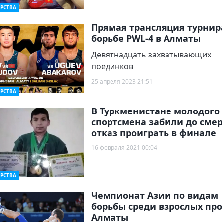
РСТВА
Прямая трансляция турнир
борьбе PWL-4 в Алматы
Девятнадцать захватывающих
поединков
25 апреля 2023 21:51
РСТВА
В Туркменистане молодого
спортсмена забили до смер
отказ проиграть в финале
16 февраля 2021 00:04
РСТВА
Чемпионат Азии по видам
борьбы среди взрослых про
Алматы