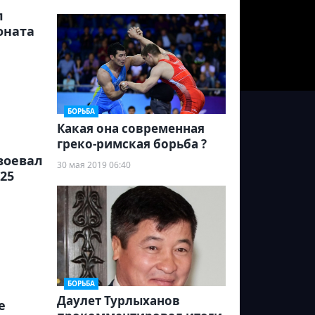
л
оната
БОРЬБА
Какая она современная
греко-римская борьба ?
воевал
30 мая 2019 06:40
25
БОРЬБА
Даулет Турлыханов
е