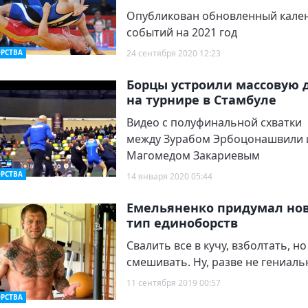
Опубликован обновленный кале
событий на 2021 год
РСТВА
24 сентября 2020 12:23
Борцы устроили массовую 
на турнире в Стамбуле
Видео с полуфинальной схватки
между Зурабом Эрбоцонашвили 
Магомедом Закариевым
РСТВА
14 января 2020 05:44
Емельяненко придумал но
тип единоборств
Свалить все в кучу, взболтать, но
смешивать. Ну, разве не гениаль
11 сентября 2019 00:57
РСТВА