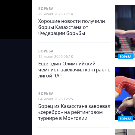
БОРЬБА
29 июня 2026 17:14
Хорошие новости получили
борцы Казахстана от
Федерации борьбы
БОРЬБА
12 июня 2026 06:13
БОРЬБА
Еще один Олимпийский
чемпион заключил контракт с
лигой RAF
БОРЬБА
04 июня 2026 12:25
Борец из Казахстана завоевал
«серебро» на рейтинговом
турнире в Монголии
БОРЬБА