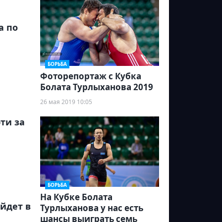
а по
БОРЬБА
Фоторепортаж с Кубка
Болата Турлыханова 2019
26 мая 2019 10:05
ти за
БОРЬБА
На Кубке Болата
йдет в
Турлыханова у нас есть
шансы выиграть семь