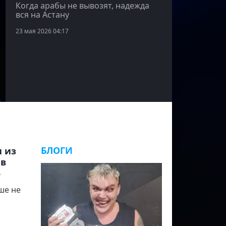
Когда арабы не вывозят, надежда
вся на Астану
23 мая 2026 04:17
БЛОГИ
 из
 в
5
чше не