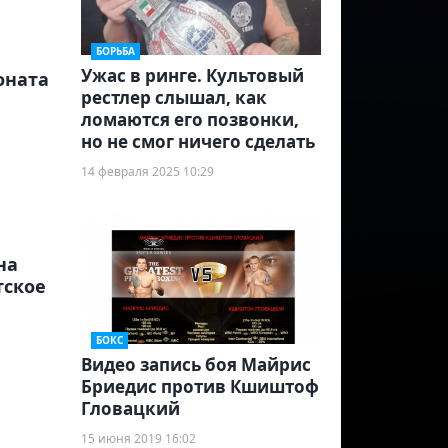
БОРЬБА
Ужас в ринге. Культовый
оната
рестлер слышал, как
ломаются его позвонки,
но не смог ничего сделать
14 февраля 2025 10:29
на
тское
БОКС
Видео запись боя Майрис
Бриедис против Кшиштоф
Гловацкий
15 июня 2019 16:02