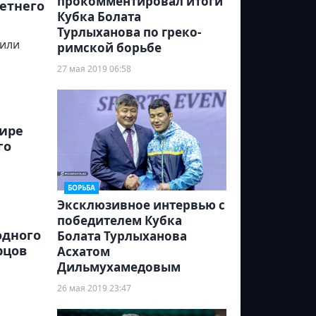
прокомментировал итоги
летнего
Кубка Болата
Турлыханова по греко-
нили
римской борьбе
27 мая 2019 06:58
ире
го
БОРЬБА
Эксклюзивное интервью с
победителем Кубка
одного
Болата Турлыханова
рцов
Асхатом
Дильмухамедовым
26 мая 2019 23:47