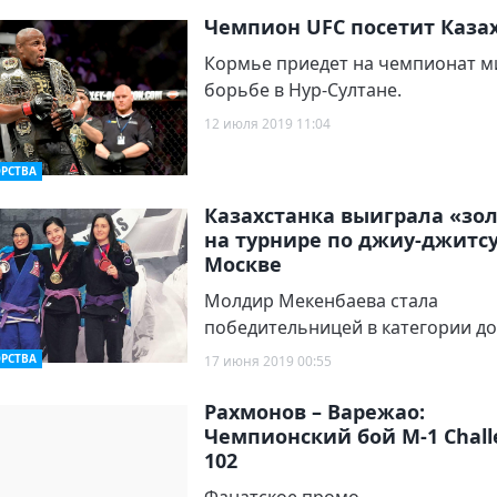
Чемпион UFC посетит Каза
Кормье приедет на чемпионат м
борьбе в Нур-Султане.
12 июля 2019 11:04
РСТВА
Казахстанка выиграла «зо
на турнире по джиу-джитсу
Москве
Молдир Мекенбаева стала
победительницей в категории до 
РСТВА
17 июня 2019 00:55
Рахмонов – Варежао:
Чемпионский бой М-1 Сhall
102
Фанатское промо.