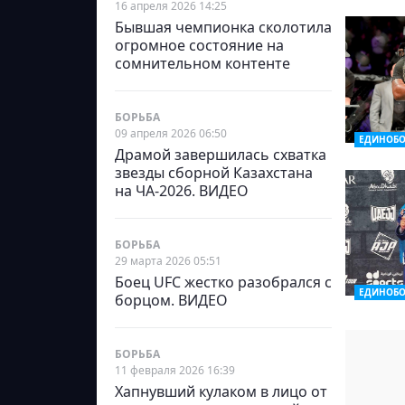
16 апреля 2026 14:25
Бывшая чемпионка сколотила
огромное состояние на
сомнительном контенте
БОРЬБА
09 апреля 2026 06:50
ЕДИНОБО
Драмой завершилась схватка
звезды сборной Казахстана
на ЧА-2026. ВИДЕО
БОРЬБА
29 марта 2026 05:51
Боец UFC жестко разобрался с
ЕДИНОБО
борцом. ВИДЕО
БОРЬБА
11 февраля 2026 16:39
Хапнувший кулаком в лицо от