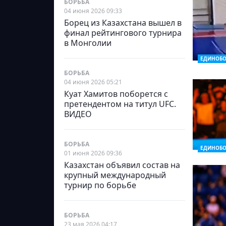
БОРЬБА
04 июня 2026 09:33
Борец из Казахстана вышел в
финал рейтингового турнира
в Монголии
ЕДИНОБО
БОРЬБА
04 июня 2026 05:21
Куат Хамитов поборется с
претендентом на титул UFC.
ВИДЕО
БОРЬБА
ЕДИНОБО
01 июня 2026 09:36
Казахстан объявил состав на
крупный международный
турнир по борьбе
БОРЬБА
23 мая 2026 04:17