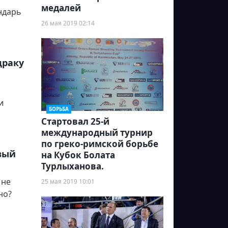
медалей
ндарь
26 мая 2019 02:14
драку
и
БОРЬБА
Стартовал 25-й
международный турнир
по греко-римской борьбе
вый
на Кубок Болата
Турлыханова.
 не
25 мая 2019 10:01
но?