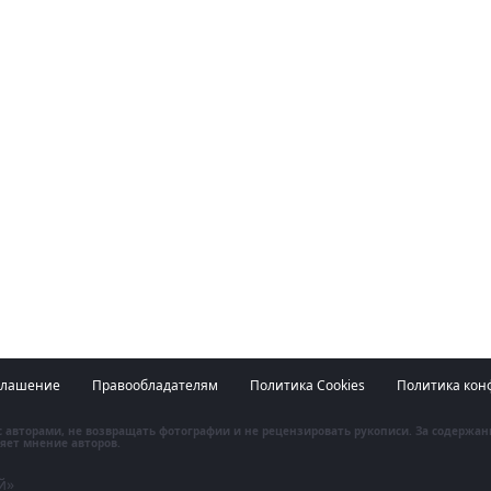
глашение
Правообладателям
Политика Cookies
Политика кон
 с авторами, не возвращать фотографии и не рецензировать рукописи. За содержа
яет мнение авторов.
й»