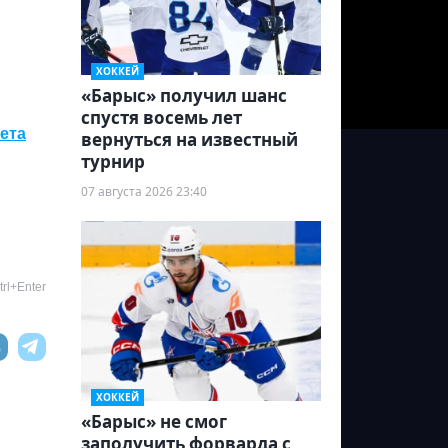
ХОККЕЙ
«Барыс» получил шанс
спустя восемь лет
ета
вернуться на известный
турнир
07 августа 2026 23:40
rl+Enter
ХОККЕЙ
«Барыс» не смог
заполучить форварда с