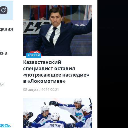
дания
ажна
ХОККЕЙ
Казахстанский
специалист оставил
«потрясающее наследие»
в «Локомотиве»
ды
08 августа 2026 00:21
десь
.