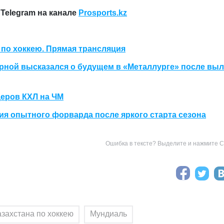
Telegram на канале
Prosports.kz
 по хоккею. Прямая трансляция
рной высказался о будущем в «Металлурге» после выл
деров КХЛ на ЧМ
ия опытного форварда после яркого старта сезона
Ошибка в тексте? Выделите и нажмите Ct
захстана по хоккею
Мундиаль