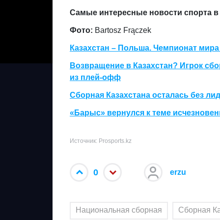
Самые интересные новости спорта в 
Фото:
Bartosz Frączek
Казахстан – Польша. Чемпионат мира
Возвращение в Казахстан? Игрок сбо
из плей-офф
Сборная Казахстана осталась без ли
«Барыс» вернулся к теме исчезновен
Источник: Prosports.kz
0
erzu
Национальная сборная
Сборная Ка