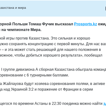
захстана и мира
борной Польши Томаш Фучик высказал
Prosports.kz
ожи
м на чемпионате Мира.
ой игры против Казахстана. Это сильная и хорошо
ужно сохранять концентрацию с первой минуты. Для нас в
е – и эта может стать решающей для нашего положения в
можное, чтобы добиться хорошего результата», пообещал
 I группе дивизиона А сборная Казахстана обыграла коман
в соревновании с 6 турнирными баллами.
а Жайлауова будут хозяева соревнования поляки, в активе
а над Украиной 3:2 и поражение от Франции в серии
егося по времени Астаны в 22:30 поединка можно найти
з