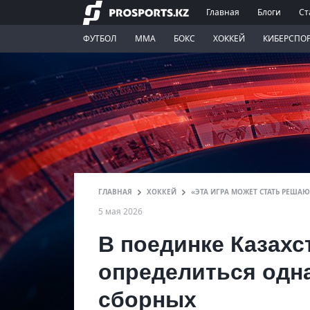
Главная
Блоги
Ст
ФУТБОЛ
ММА
БОКС
ХОККЕЙ
КИБЕРСПО
ГЛАВНАЯ
ХОККЕЙ
«ЭТА ИГРА МОЖЕТ СТАТЬ РЕША
5 мая 2026
В поединке Казахс
определиться одн
сборных