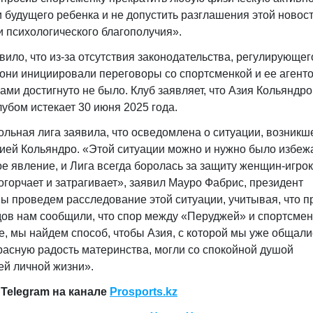
 будущего ребенка и не допустить разглашения этой новост
и психологического благополучия».
ило, что из-за отсутствия законодательства, регулирующег
 они инициировали переговоры со спортсменкой и ее агенто
ми достигнуто не было. Клуб заявляет, что Азия Кольяндро
лубом истекает 30 июня 2025 года.
ьная лига заявила, что осведомлена о ситуации, возникш
ией Кольяндро. «Этой ситуации можно и нужно было избежа
е явление, и Лига всегда боролась за защиту женщин-игрок
горчает и затрагивает», заявил Мауро Фабрис, президент
ы проведем расследование этой ситуации, учитывая, что п
дов нам сообщили, что спор между «Перуджей» и спортсме
, мы найдем способ, чтобы Азия, с которой мы уже общалис
расную радость материнства, могли со спокойной душой
ей личной жизни».
Telegram на канале
Prosports.kz