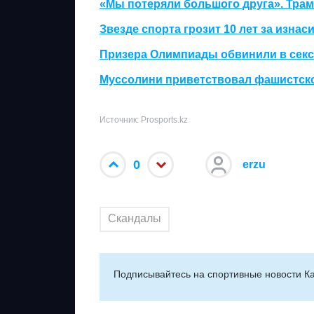
«Мы потеряли большого друга». Трам
Звезде спорта грозит 10 лет за изн
Призера Олимпиады обвинили в сексе
Муссолини приветствовал фашистско
Источник: Prosports.kz
0
erzu
Скандалы
Подписывайтесь на cпортивные новости Ка