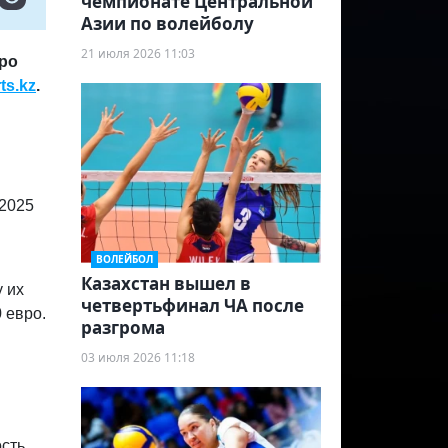
чемпионате Центральной
Азии по волейболу
21 июля 2026 11:03
дро
ts.kz
.
 2025
ВОЛЕЙБОЛ
Казахстан вышел в
 их
четвертьфинал ЧА после
 евро.
разгрома
03 июля 2026 11:18
сть,