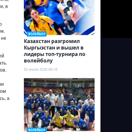
и, в
о
м.
ВОЛЕЙБОЛ
 не
Казахстан разгромил
Кыргызстан и вышел в
лидеры топ-турнира по
ей
волейболу
ть.
02 июля 2026 06:10
ов.
ри
ном
ь, а
ВОЛЕЙБОЛ