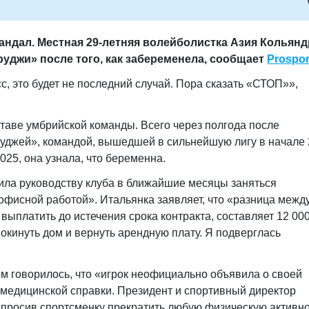
андал. Местная 29-летняя волейболистка Азия Кольян
руджи» после того, как забеременела, сообщает
Prospor
, это будет не последний случай. Пора сказать «СТОП»»,
ставе умбрийской команды. Всего через полгода после
руджей», командой, вышедшей в сильнейшую лигу в начале
025, она узнала, что беременна.
ила руководству клуба в ближайшие месяцы заняться
офисной работой». Итальянка заявляет, что «разница между
ыплатить до истечения срока контракта, составляет 12 000
окинуть дом и вернуть арендную плату. Я подверглась
ом говорилось, что «игрок неофициально объявила о своей
 медицинской справки. Президент и спортивный директор
просив спортсменку прекратить любую физическую активно