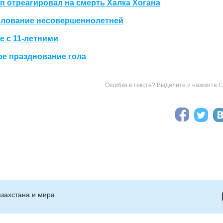
п отреагировал на смерть Халка Хогана
асилование несовершеннолетней
 с 11-летними
е празднование гола
Ошибка в тексте? Выделите и нажмите Ct
захстана и мира