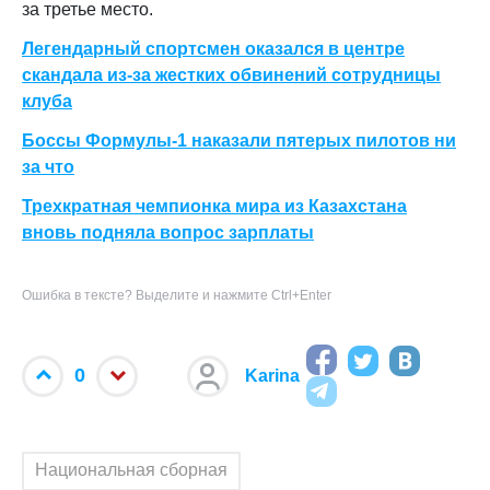
за третье место.
Легендарный спортсмен оказался в центре
скандала из-за жестких обвинений сотрудницы
клуба
Боссы Формулы-1 наказали пятерых пилотов ни
за что
Трехкратная чемпионка мира из Казахстана
вновь подняла вопрос зарплаты
Ошибка в тексте? Выделите и нажмите Ctrl+Enter
0
Karina
Национальная сборная