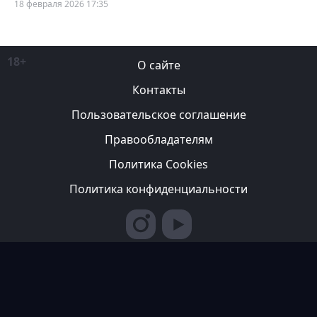
18 февраля 2026 17:35
18+
О сайте
Контакты
Пользовательское соглашение
Правообладателям
Политика Cookies
Политика конфиденциальности
Редакция вправе не вступать в переписку с авторами, не
возвращать фотографии и не рецензировать рукописи. За
содержание рекламных публикаций ответственность несет
рекламодатель. Редакция не всегда разделяет мнение авторов.
© 2007-2026 ТОО ИА «Казахстан Спортивный»