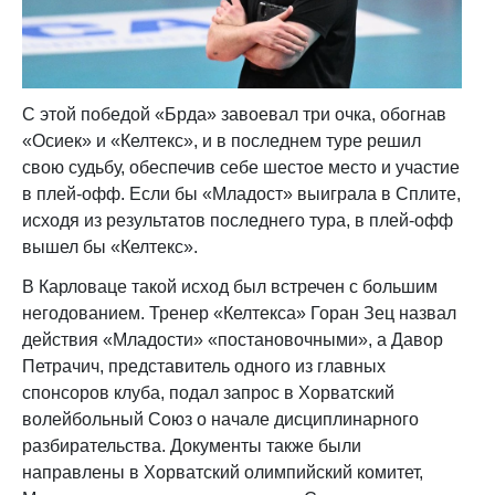
С этой победой «Брда» завоевал три очка, обогнав
«Осиек» и «Келтекс», и в последнем туре решил
свою судьбу, обеспечив себе шестое место и участие
в плей-офф. Если бы «Младост» выиграла в Сплите,
исходя из результатов последнего тура, в плей-офф
вышел бы «Келтекс».
В Карловаце такой исход был встречен с большим
негодованием. Тренер «Келтекса» Горан Зец назвал
действия «Младости» «постановочными», а Давор
Петрачич, представитель одного из главных
спонсоров клуба, подал запрос в Хорватский
волейбольный Союз о начале дисциплинарного
разбирательства. Документы также были
направлены в Хорватский олимпийский комитет,